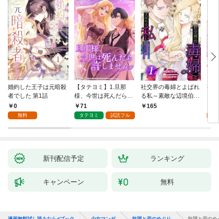
婚約した王子は元暗殺
【タテヨミ】1.旦那
社交界の毒婦とよばれ
視線
者でした 第1話
様、今世は死んだら許
る私～素敵な辺境伯令
る 1
しません
息に腕を折られたの
0
71
1
165
で、責任とってもらい
無料
タテヨミ
試読フル
試
ます～［ばら売り］
第1話
新刊配信予定
ランキング
キャンペーン
無料
漫画無料試し読みならdブック
少女マンガ
欲望と恋のめぐり
欲望と恋のめ