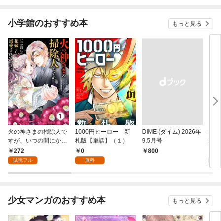
小学館のおすすめ本
もっと見る
火の神さまの掃除人で
1000円ヒーロー 新
DIME (ダイム) 2026年
追放
すが、いつの間にか花
札版【単話】（１）
9.5月号
かつ
嫁として溺愛されてい
まへ
272
0
1
￥800
ます【単話】（１）
れで
試読フル
無料
試
（１
少女マンガのおすすめ本
もっと見る