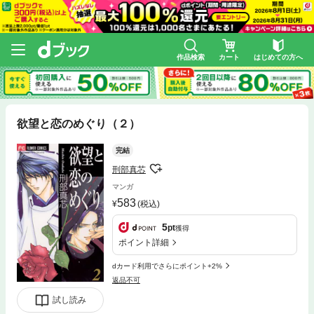
作品検索
カート
はじめての方へ
欲望と恋のめぐり（２）
完結
刑部真芯
マンガ
583
(税込)
5
pt
獲得
ポイント詳細
dカード利用でさらにポイント+2%
返品不可
試し読み