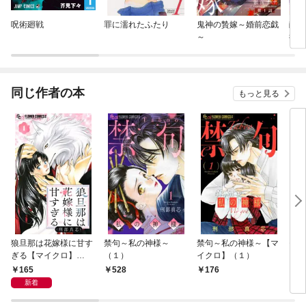
呪術廻戦
罪に濡れたふたり
鬼神の贄嫁～婚前恋戯
献身
～
行員
人契
同じ作者の本
もっと見る
狼旦那は花嫁様に甘す
禁句～私の神様～
禁句～私の神様～【マ
モバ
ぎる【マイクロ】
（１）
イクロ】（１）
（１）
165
528
176
1
新着