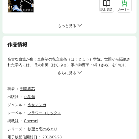
試し読み
カートへ
もっと見る
作品情報
高貴な血族が集う全寮制の私立宝条（ほうじょう）学院。世間から隔絶さ
れた学内には、旧大名英（はなぶさ）家の御曹子・絹（きぬ）を中心に、
妖しげな愛のドラマがあった。
著者
刑部真芯
出版社
小学館
ジャンル
少女マンガ
レーベル
フラワーコミックス
掲載誌
Cheese!
シリーズ
欲望と恋のめぐり
電子版配信開始日
2012/09/28