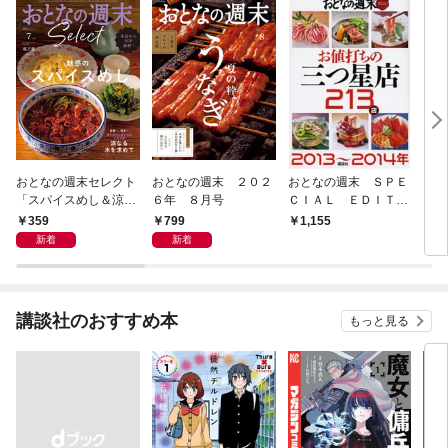
おとなの週末セレクト
おとなの週末 ２０２
おとなの週末 ＳＰＥ
おと
「スパイスめし＆涼な
６年 ８月号
ＣＩＡＬ ＥＤＩＴＩ
ＣＩ
る水を求めて」〈２０
ＯＮ お値打ちの三つ
ＯＮ
359
799
1,155
1,
２６年７月号〉
星店２１３店 ２０１
軒 
新着
新着
３～２０１４年
４年
講談社のおすすめ本
もっと見る