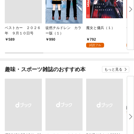
ベストカー ２０２６
徒然チルドレン カラ
魔女と傭兵（１）
信じ
年 ９月１０日号
ー版（１）
ンジ
かけ
792
7
￥589
990
ガチ
試読フル
試
９９
れて
バー
『ざ
趣味・スポーツ雑誌のおすすめ本
もっと見る
（１