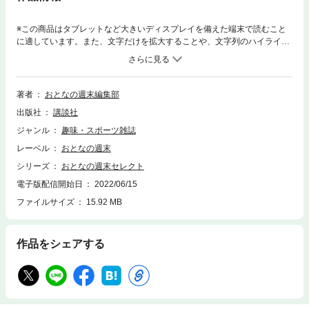
※この商品はタブレットなど大きいディスプレイを備えた端末で読むこと
に適しています。また、文字だけを拡大することや、文字列のハイライ
ト、検索、辞書の参照、引用などの機能が使用できません。朝食によし、
おやつによし。小麦やバターの香りに誘われて食べたくなる「パン」。今
回は、これから流行ること必至の「東京のブームパン」、お出かけ&お取
り寄せで楽しむ「地方の名作パン」の2部構成。パンのいまをお届けしま
著者
おとなの週末編集部
す。変わりゆく時代の中、老舗の伝統を受け継ぐと覚悟を決めた3代目。
出版社
講談社
彼らは何を思い、何を守り、あるいは進化させながら、何を次世代へと繋
げていきたいのか。東京と横浜の5軒を巡ります。（全32P）
ジャンル
趣味・スポーツ雑誌
レーベル
おとなの週末
シリーズ
おとなの週末セレクト
電子版配信開始日
2022/06/15
ファイルサイズ
15.92 MB
作品をシェアする