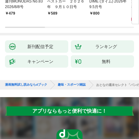
週刊MONODAS No.83
ベストカー ２０２６
DIME (ダイム) 2026年
週刊
2026/8/8号
年 ９月１０日号
9.5月号
8/
5
￥479
￥589
￥800
新刊配信予定
ランキング
キャンペーン
無料
漫画無料試し読みならdブック
趣味・スポーツ雑誌
おとなの週末セレクト「パン
アプリならもっと便利で快適に！