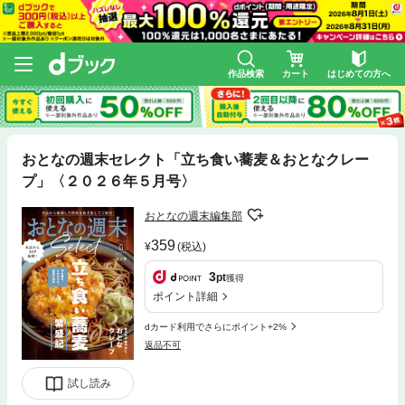
作品検索
カート
はじめての方へ
おとなの週末セレクト「立ち食い蕎麦＆おとなクレー
プ」〈２０２６年５月号〉
おとなの週末編集部
359
(税込)
3
pt
獲得
ポイント詳細
dカード利用でさらにポイント+2%
返品不可
試し読み