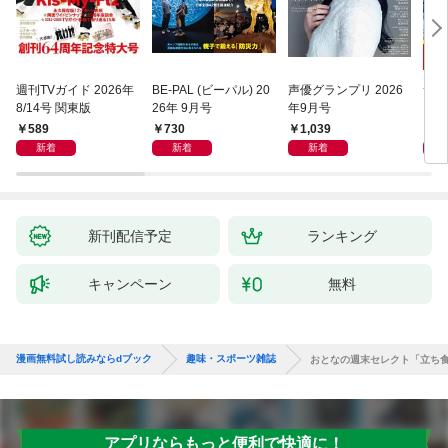
週刊TVガイド 2026年
BE-PAL (ビーパル) 20
声優グランプリ 2026
サラ
8/14号 関東版
26年 9月号
年9月号
589
730
1,039
6
新着
新着
新着
新刊配信予定
ランキング
キャンペーン
無料
漫画無料試し読みならdブック
趣味・スポーツ雑誌
おとなの週末セレクト「立ち
アプリならもっと便利で快適に！