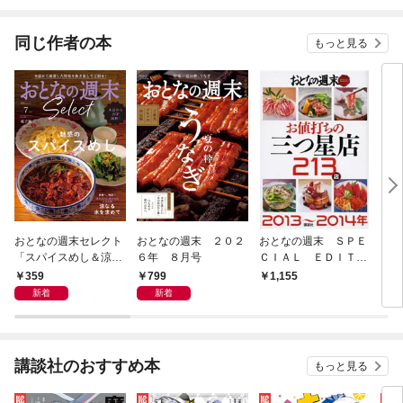
同じ作者の本
もっと見る
おとなの週末セレクト
おとなの週末 ２０２
おとなの週末 ＳＰＥ
おと
「スパイスめし＆涼な
６年 ８月号
ＣＩＡＬ ＥＤＩＴＩ
ＣＩ
る水を求めて」〈２０
ＯＮ お値打ちの三つ
ＯＮ
359
799
1,155
1,
２６年７月号〉
星店２１３店 ２０１
軒 
新着
新着
３～２０１４年
４年
講談社のおすすめ本
もっと見る