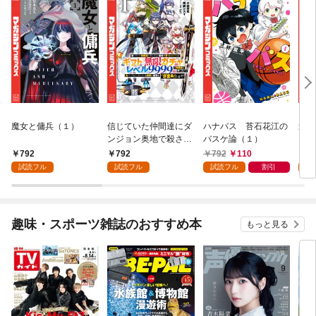
魔女と傭兵（１）
信じていた仲間達にダ
ハナバス 苔石花江の
追放
ンジョン奥地で殺され
バスケ論（１）
『自
かけたがギフト『無限
領地
792
792
792
110
7
ガチャ』でレベル９９
強の
試読フル
試読フル
試読フル
割引
試
９９の仲間達を手に入
～最
れて元パーティーメン
で始
バーと世界に復讐＆
拓ス
『ざまぁ！』します！
（１
趣味・スポーツ雑誌のおすすめ本
もっと見る
（１）