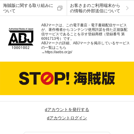
海賊版に関する取り組みに
お客さまのご利用端末から
ついて
の情報の外部送信について
ABJマークは、この電子書店・電子書籍配信サービス
が、著作権者からコンテンツ使用許諾を得た正規版配
信サービスであることを示す登録商標（登録番号 第
6091713号）です。
ABJマークの詳細、ABJマークを掲示しているサービス
の一覧はこちら
→
https://aebs.or.jp/
dアカウントを発行する
dアカウントログイン