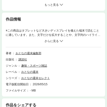
もっと見る
作品情報
※この商品はタブレットなど大きいディスプレイを備えた端末で読むこと
に適しています。また、文字だけを拡大することや、文字列のハイライ
ト、検索、辞書の参照、引用などの機能が使用できません。安い、早い、
旨いに加え個性的メニューや食べ盛りにうれしい超大盛りまで。今、SNS
などで話題を集めている「立ち食い蕎麦」。今回は繁盛店に限らず、やが
て繁盛するはずの店舗まで集めました。昨今ますます人気の「クレープ」
著者
おとなの週末編集部
も特集。シンプルに生地を楽しむものからさまざまな具材をトッピングし
出版社
講談社
たものまで広がりを見せています。その味わいは「おとな」向き。グルメ
なひと皿が集まりました。（全30P）
ジャンル
趣味・スポーツ雑誌
レーベル
おとなの週末
シリーズ
おとなの週末セレクト
電子版配信開始日
2026/05/15
ファイルサイズ
- MB
作品をシェアする