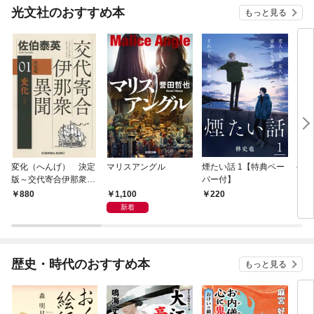
光文社のおすすめ本
もっと見る
変化（へんげ） 決定
マリスアングル
煙たい話 1【特典ペー
手下
版～交代寄合伊那衆異
パー付】
聞（1）～
1,100
880
220
8
新着
歴史・時代のおすすめ本
もっと見る