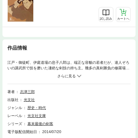
試し読み
カートへ
作品情報
江戸・御徒町、伊庭道場の息子八郎は、端正な容貌の若者だが、達人ぞろ
いの講武所で技を磨いた凄絶な剣技の持ち主。幾多の真剣勝負の修羅場を
苦もなく切り抜ける。幕府はすでに瓦解寸前。八郎は選ばれて将軍を守護
する〃遊撃隊〃の一員となり、勝海舟・山岡鉄舟らを後盾に、江戸っ子の
心意気を守り抜く。幕府の剣客として、潔く爽快に生きた男を活写。長編
力作！
著者
志津三郎
出版社
光文社
ジャンル
歴史・時代
レーベル
光文社文庫
シリーズ
幕末最後の剣客
電子版配信開始日
2014/07/20