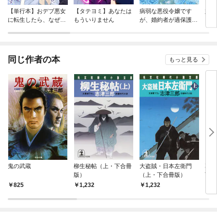
【単行本】おデブ悪女
【タテヨミ】あなたは
病弱な悪役令嬢です
妹は
に転生したら、なぜか
もういりません
が、婚約者が過保護す
ラスボス王子様に執着
ぎて逃げ出したい(私
されています
たち犬猿の仲でしたよ
ね！？)
同じ作者の本
もっと見る
鬼の武蔵
柳生秘帖（上・下合冊
大盗賊・日本左衛門
幕末
版）
（上・下合冊版）
下合
825
1,232
1,232
1,