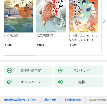
おくり絵師
大江戸豪剣侍
お内儀さんこそ、心に
極道
鬼を飼ってます おけ
いの戯作手帖
836
814
924
8
新刊配信予定
ランキング
キャンペーン
無料
漫画無料試し読みならdブック
歴史・時代
幕末最後の剣客
幕末最後の剣客