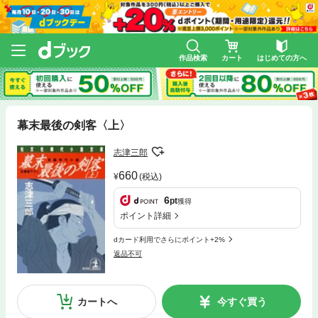
作品検索
カート
はじめての方へ
幕末最後の剣客〈上〉
志津三郎
660
(税込)
6
pt
獲得
ポイント詳細
dカード利用でさらにポイント+2%
返品不可
カートへ
今すぐ買う