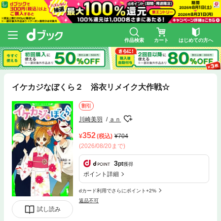
作品検索
カート
はじめての方へ
イケカジなぼくら２ 浴衣リメイク大作戦☆
割引
川崎美羽
ａｎ
352
(税込)
704
(2026/08/20まで)
3
pt
獲得
ポイント詳細
dカード利用でさらにポイント+2%
返品不可
試し読み