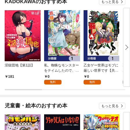
KADOKAWAのおすすめ本
もっと見る
淫獄団地【第1話】
私、蜘蛛なモンスター
乙女ゲー世界はモブに
乙女
をテイムしたので、ス
厳しい世界です【共和
厳し
パイダーシルクで裁縫
国編】【分冊版】 1
国
0
0
8
181
を頑張ります！【分冊
無料
無料
試
版】 1
児童書・絵本のおすすめ本
もっと見る