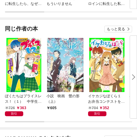
に転生したら、なぜか
もういりません
ロインに転生した私、
ラスボス王子様に執着
今世では恋愛するつも
されています
りがチートな兄が離し
てくれません！？@C
OMIC
同じ作者の本
もっと見る
ぼくたちはプライスレ
小説 映画 聲の形
イケカジなぼくら１
小説
ス！（１） 中学生作
（上）
お弁当コンテストを攻
ＡＩ
家、取材を始めます
略せよ☆
ｃｏ
726
363
704
352
605
6
割引
割引