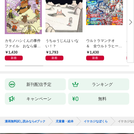
カモノハシくんの事件
うちゅうじんは いな
ウルトラマンテオ
星の
ファイル おなら爆
い！？
＆ 全ウルトラヒーロ
いグ
弾！ 危機イッパツ編
ー大集合 あそべるず
1,430
1,793
1,430
7
かん
新着
新着
新着
新刊配信予定
ランキング
キャンペーン
無料
漫画無料試し読みならdブック
児童書・絵本
イケカジなぼくら
イケカジな