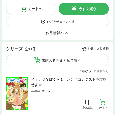
カートへ
今すぐ買う
作品をチェックする
作品情報へ
シリーズ
全11冊
お気に入り登録
未購入巻をまとめて買う
1巻から
|
最新刊から
イケカジなぼくら１ お弁当コンテストを攻略
せよ☆
704
352
試し読み
カートへ