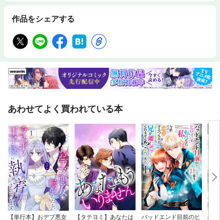
作品をシェアする
あわせてよく買われている本
【単行本】おデブ悪女
【タテヨミ】あなたは
バッドエンド目前のヒ
結界