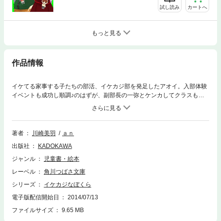
試し読み
カートへ
もっと見る
作品情報
イケてる家事する子たちの部活、イケカジ部を発足したアオイ。入部体験
イベントも成功し順調♪のはずが、副部長の一弥とケンカしてクラスも巻
きこみ大騒ぎ!!クールな桜庭くんのおかげで仲直り作戦を思いつくけど…
【小学中級から ★★】
著者
川崎美羽
ａｎ
出版社
KADOKAWA
ジャンル
児童書・絵本
レーベル
角川つばさ文庫
シリーズ
イケカジなぼくら
電子版配信開始日
2014/07/13
ファイルサイズ
9.65 MB