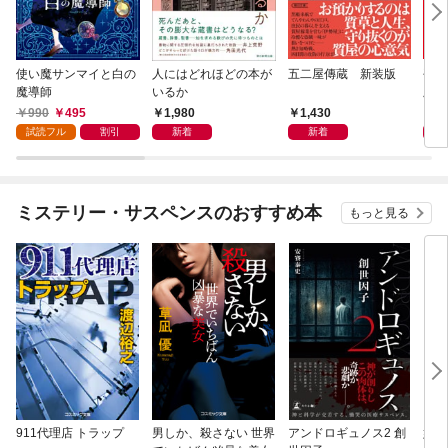
使い魔サンマイと白の
人にはどれほどの本が
五二屋傳蔵 新装版
平成
魔導師
いるか
版
990
495
1,980
1,430
1,
試読フル
割引
新着
新着
ミステリー・サスペンスのおすすめ本
もっと見る
911代理店 トラップ
男しか、殺さない 世界
アンドロギュノス2 創
姐御