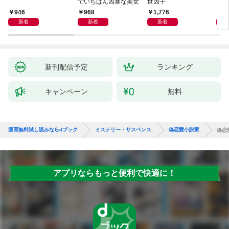
でいちばん凶暴な美女
世因子
946
968
1,776
1,
新着
新着
新着
新刊配信予定
ランキング
キャンペーン
無料
漫画無料試し読みならdブック
ミステリー・サスペンス
偽恋愛小説家
偽恋
アプリならもっと便利で快適に！