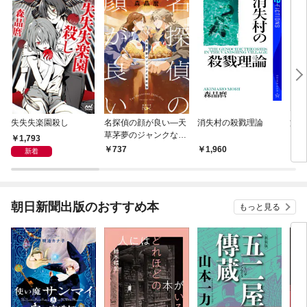
失失失楽園殺し
名探偵の顔が良い—天
消失村の殺戮理論
旅す
草茅夢のジャンクな事
1,793
件簿—（新潮文庫ne
737
1,960
9
新着
x）
朝日新聞出版のおすすめ本
もっと見る