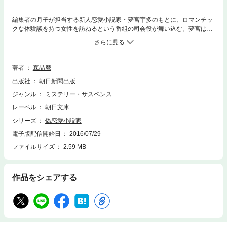
編集者の月子が担当する新人恋愛小説家・夢宮宇多のもとに、ロマンチッ
クな体験談を持つ女性を訪ねるという番組の司会役が舞い込む。夢宮はシ
ンデレラのようなエピソードで結婚した女性を取材するが、彼女の話に隠
された“真実”に気づき……。
著者
森晶麿
出版社
朝日新聞出版
ジャンル
ミステリー・サスペンス
レーベル
朝日文庫
シリーズ
偽恋愛小説家
電子版配信開始日
2016/07/29
ファイルサイズ
2.59 MB
作品をシェアする