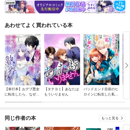
あわせてよく買われている本
【単行本】おデブ悪女
【タテヨミ】あなたは
バッドエンド目前のヒ
【タ
に転生したら、なぜか
もういりません
ロインに転生した私、
リ〜
ラスボス王子様に執着
今世では恋愛するつも
されています
りがチートな兄が離し
てくれません！？@C
OMIC
同じ作者の本
もっと見る