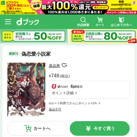
作品検索
カート
はじめての方へ
偽恋愛小説家
最新刊
森晶麿
748
(税込)
6
pt
獲得
ポイント詳細
dカード利用でさらにポイント+2%
返品不可
カートへ
今すぐ買う