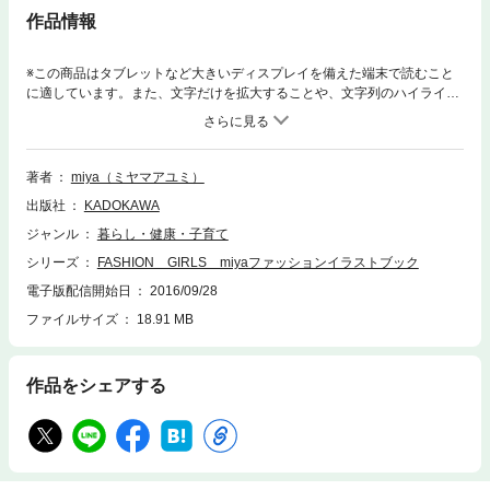
作品情報
※この商品はタブレットなど大きいディスプレイを備えた端末で読むこと
に適しています。また、文字だけを拡大することや、文字列のハイライ
ト、検索、辞書の参照、引用などの機能が使用できません。人気イラスト
レーターmiyaによる、かわいさを忘れたくない女性のためのファッション
イラストブック。洋服は女をかわいくしてくれる。※本作品には、紙書籍
に付属している冊子ダイアリーは含まれておりません。※本作品は紙書籍
著者
miya（ミヤマアユミ）
をそのまま再現しておりますが、直接書き込んだり、切り取ることはでき
出版社
KADOKAWA
ません。また紙書籍再現のため、電子書籍としては不要な情報を含んでい
る場合があります。あらかじめご了承ください。
ジャンル
暮らし・健康・子育て
シリーズ
FASHION GIRLS miyaファッションイラストブック
電子版配信開始日
2016/09/28
ファイルサイズ
18.91 MB
作品をシェアする