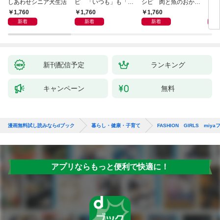
しあわせシニア犬生活
ピ 「いつも」も「も
シピ 肉と魚のおか
ヨガ
しも」もおいしい！
ず 少ない材料＆調味
ラと
1,760
1,760
1,760
1,
料で、あとはスイッチ
リー
新着
新着
新着
ポン！
昇と
新刊配信予定
ランキング
キャンペーン
無料
漫画無料試し読みならdブック
暮らし・健康・子育て
FASHION GIRLS m
アプリならもっと便利で快適に！