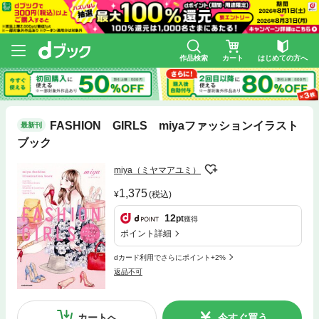
作品検索
カート
はじめての方へ
FASHION GIRLS miyaファッションイラスト
最新刊
ブック
miya（ミヤマアユミ）
1,375
(税込)
12
pt
獲得
ポイント詳細
dカード利用でさらにポイント+2%
返品不可
カートへ
今すぐ買う