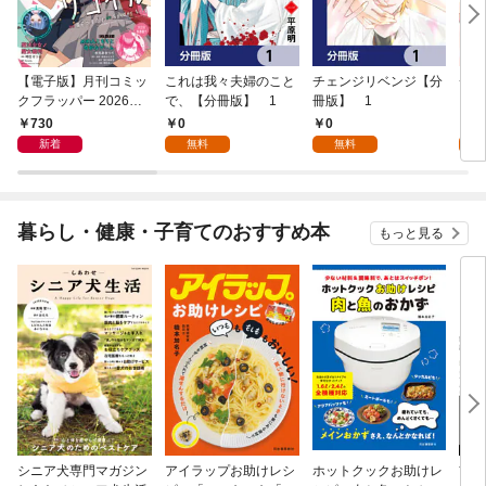
【電子版】月刊コミッ
これは我々夫婦のこと
チェンジリベンジ【分
チェ
クフラッパー 2026年9
で、【分冊版】 1
冊版】 1
月号
730
0
0
7
新着
無料
無料
試
暮らし・健康・子育てのおすすめ本
もっと見る
シニア犬専門マガジン
アイラップお助けレシ
ホットクックお助けレ
首