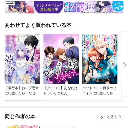
あわせてよく買われている本
【単行本】おデブ悪女
【タテヨミ】あなたは
バッドエンド目前のヒ
【タ
に転生したら、なぜか
もういりません
ロインに転生した私、
リ〜
ラスボス王子様に執着
今世では恋愛するつも
されています
りがチートな兄が離し
てくれません！？@C
OMIC
同じ作者の本
もっと見る