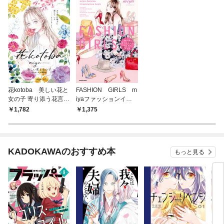
花kotoba 美しい花と
FASHION GIRLS m
女の子 寄り添う花言葉
iyaファッションイラ
画集
ストブック
1,782
1,375
KADOKAWAのおすすめ本
もっと見る