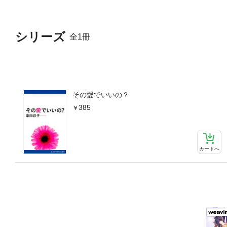
シリーズ
全1冊
その愛でいいの？
385
カートへ