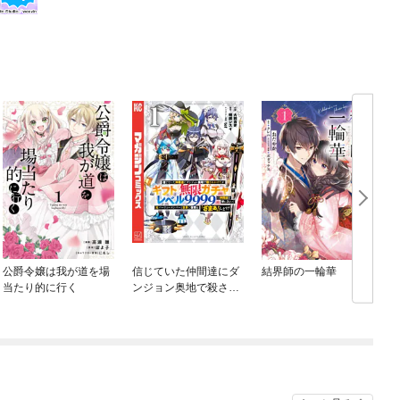
公爵令嬢は我が道を場
信じていた仲間達にダ
結界師の一輪華
当たり的に行く
ンジョン奥地で殺され
かけたがギフト『無限
ガチャ』でレベル９９
９９の仲間達を手に入
れて元パーティーメン
バーと世界に復讐＆
『ざまぁ！』します！