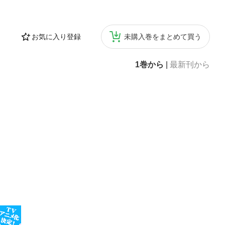
お気に入り登録
未購入巻をまとめて買う
1巻から
|
最新刊から