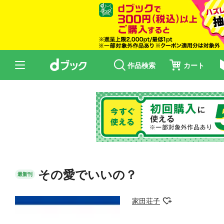
作品検索
カート
その愛でいいの？
最新刊
家田荘子