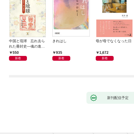
中国と琉球 忘れ去ら
きれはし
母が母でなくなった日
れた冊封史―魂の進化
―
550
935
1,672
新着
新着
新着
新刊配信予定