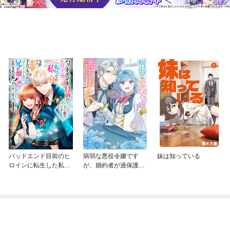
バッドエンド目前のヒ
病弱な悪役令嬢です
妹は知っている
ロインに転生した私、
が、婚約者が過保護す
今世では恋愛するつも
ぎて逃げ出したい(私た
りがチートな兄が離し
ち犬猿の仲でしたよ
てくれません！？@C
ね！？)
OMIC