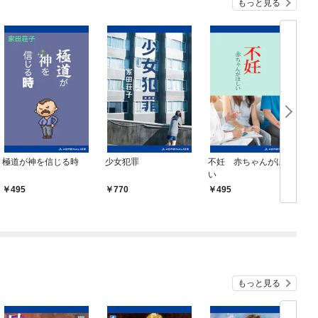
もっと見る
極道が神を信じる時
少女犯罪
不妊 赤ちゃんがほし
い
495
770
495
もっと見る