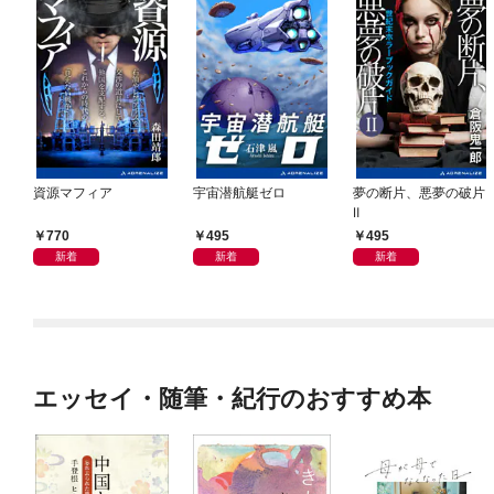
資源マフィア
宇宙潜航艇ゼロ
夢の断片、悪夢の破片
Ⅱ
770
495
495
新着
新着
新着
エッセイ・随筆・紀行のおすすめ本