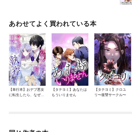
あわせてよく買われている本
【単行本】おデブ悪女
【タテヨミ】あなたは
【タテヨミ】クロユ
に転生したら、なぜか
もういりません
リ〜復讐サークル〜
ラスボス王子様に執着
されています