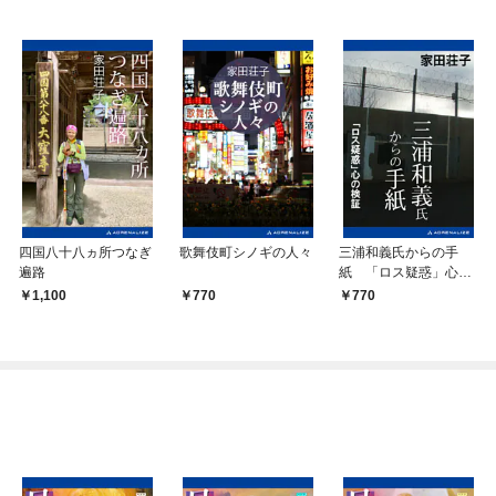
四国八十八ヵ所つなぎ
歌舞伎町シノギの人々
三浦和義氏からの手
遍路
紙 「ロス疑惑」心の
検証
1,100
770
770