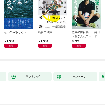
老いのみちしるべ
談話室米澤
激闘の舞台裏――前田
大然が見たワールドカ
ップ2026
1,980
1,980
220
新着
新着
新着
ランキング
キャンペーン