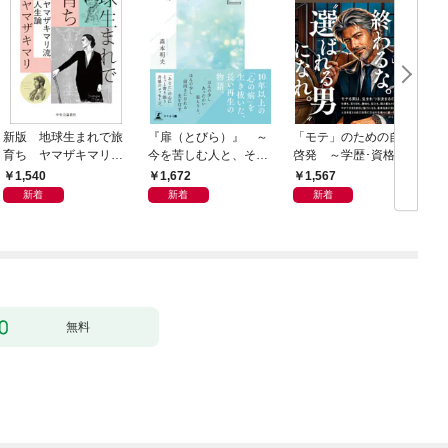
新版 地球生まれで旅
『扉（とびら）』 ～
「モテ」のための自己
育ち ヤマザキマリ流
今を苦しむ人と、その
啓発 ～学歴･資格･音
人生論
ご家族、そして「あな
楽･スポーツ･身長･整
1,540
1,672
1,567
た」へ～
形･美容･ダイエット･
新着
新着
新着
ファッション～
無料