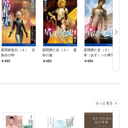
星間群龍伝（４） 目
星間興亡史（４） 運
星間興亡史（５） 未
覚めの時
命の嵐
来（あす）への希望
495
495
495
もっと見る