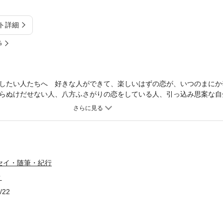
ト詳細
%
したい人たちへ 好きな人ができて、楽しいはずの恋が、いつのまにか
らぬけだせない人、八方ふさがりの恋をしている人、引っ込み思案な自
いるあなたへ。 さまざまな愛のかたちを取材し、みずからも、愛に迷
かつ親身にアドバイス。ほんとうの恋がしたい、元気な恋がしたいあな
セイ・随筆・紀行
？
/22