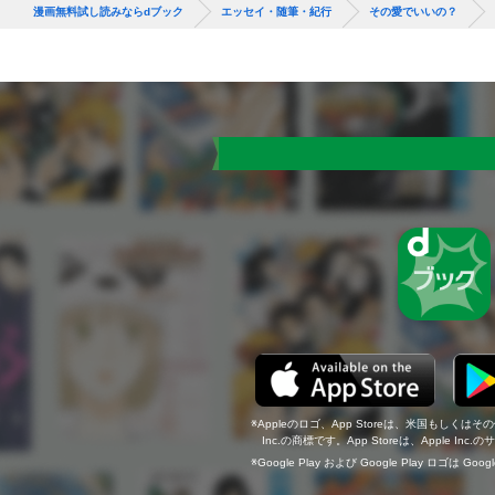
漫画無料試し読みならdブック
エッセイ・随筆・紀行
その愛でいいの？
Appleのロゴ、App Storeは、米国もしくはそ
Inc.の商標です。App Storeは、Apple In
Google Play および Google Play ロゴは Go