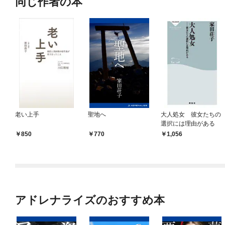
同じ作者の本
老い上手
聖地へ
大人処女 彼女たちの
選択には理由がある
850
770
1,056
アドレナライズのおすすめ本