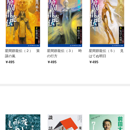
星間群龍伝（２） 策
星間群龍伝（３） 時
星間群龍伝（５） 見
謀の嵐
の行方
はてぬ明日
495
495
495