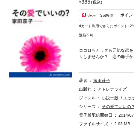
385
(税込)
ポイン
3
pt
獲得
dカード利用でさらにポイント+2
返品不可
ココロもカラダも元気な恋を
りしませんか？ 恋の痛手か
人。揺れる心をもてあまして
た経験をもつ著者が、具体的
す。
著者
家田荘子
出版社
アドレナライズ
ジャンル
小説一般
エッ
シリーズ
その愛でいいの
電子版配信開始日
2014/07
ファイルサイズ
2.63 MB