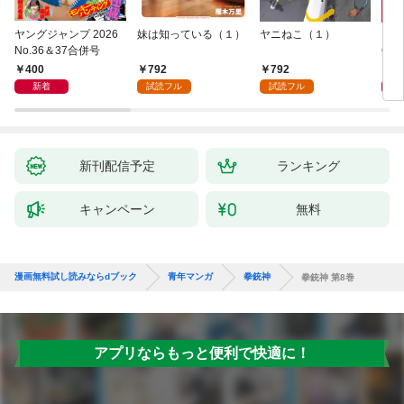
ヤングジャンプ 2026
妹は知っている（１）
ヤニねこ（１）
モー
No.36＆37合併号
6・3
日発
400
792
792
4
新着
試読フル
試読フル
新刊配信予定
ランキング
キャンペーン
無料
漫画無料試し読みならdブック
青年マンガ
拳銃神
拳銃神 第8巻
アプリならもっと便利で快適に！