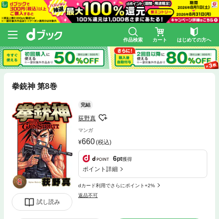
作品検索
カート
はじめての方へ
拳銃神 第8巻
完結
荻野真
マンガ
660
(税込)
6
pt
獲得
ポイント詳細
dカード利用でさらにポイント+2%
返品不可
試し読み