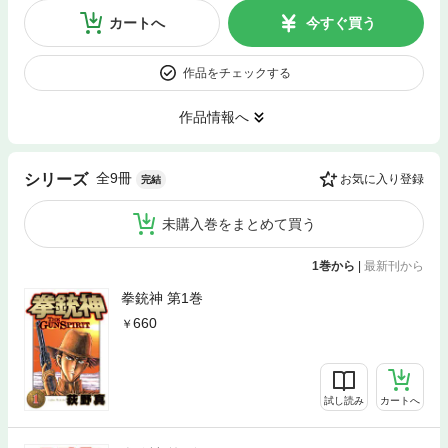
カートへ
今すぐ買う
作品をチェックする
作品情報へ
全9冊
シリーズ
お気に入り登録
完結
未購入巻をまとめて買う
1巻から
|
最新刊から
拳銃神 第1巻
660
試し読み
カートへ