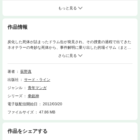
もっと見る
作品情報
炭化した死体が詰まったドラム缶が発見され、その捜査の過程で出てきた
ネオテラーの奇妙な死体から、事件解明に乗り出した的場イサム（まと
ば・いさむ）をはじめとした特殺課メンバー達。その現場を検証した梓弓
鶴（あずさ・ゆづる）は、ネオテラーの死体の特徴が最近見るおかしな夢
と一致する部分があることに気付くのだが……!?
著者
荻野真
出版社
サード・ライン
ジャンル
青年マンガ
シリーズ
拳銃神
電子版配信開始日
2012/03/20
ファイルサイズ
47.86 MB
作品をシェアする