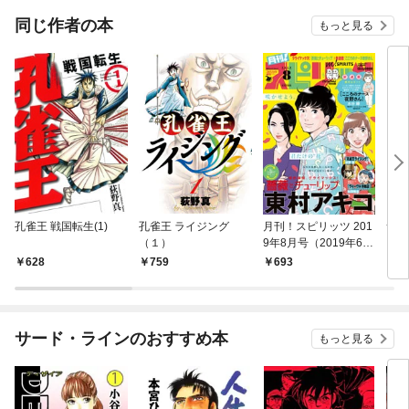
同じ作者の本
もっと見る
孔雀王 戦国転生(1)
孔雀王 ライジング
月刊！スピリッツ 201
サル
（１）
9年8月号（2019年6月
27日発売号）
628
759
693
6
サード・ラインのおすすめ本
もっと見る