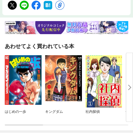
あわせてよく買われている本
はじめの一歩
キングダム
社内探偵
伝説