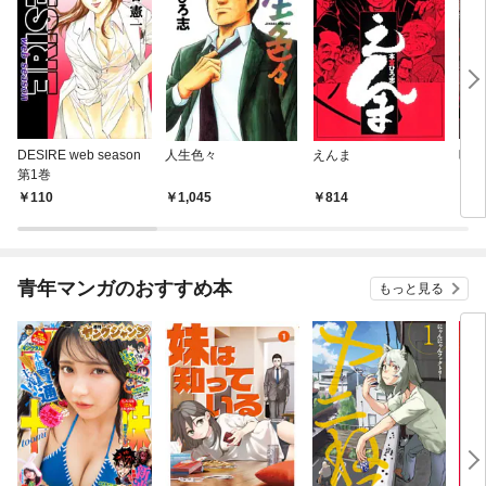
DESIRE web season
人生色々
えんま
呪傀
第1巻
110
1,045
814
2
青年マンガのおすすめ本
もっと見る