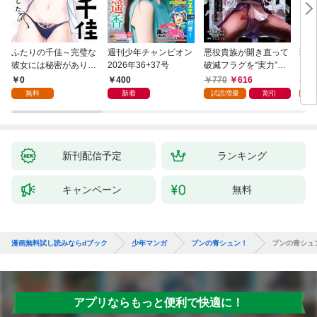
ふたりの千佳～完璧な
週刊少年チャンピオン
悪役貴族が開き直って
弱虫
彼女には秘密がありま
2026年36+37号
破滅フラグを“実力”で
IKE
した(1)
叩き折っていたら、い
0
400
770
616
6
つの間にかヒロイン達
無料
新着
試読増量
割引
試
から英雄視されるよう
になった件（コミッ
ク） 1巻
新刊配信予定
ランキング
キャンペーン
無料
漫画無料試し読みならdブック
少年マンガ
ブンの青シュン！
ブンの青シュ
アプリならもっと便利で快適に！