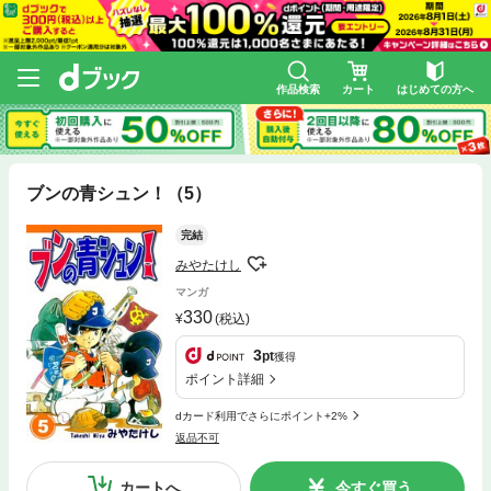
作品検索
カート
はじめての方へ
ブンの青シュン！（5）
完結
みやたけし
マンガ
330
(税込)
3
pt
獲得
ポイント詳細
dカード利用でさらにポイント+2%
返品不可
カートへ
今すぐ買う