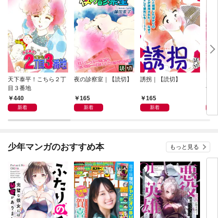
天下泰平！こちら２丁
夜の診察室｜【読切】
誘拐｜【読切】
テレ
目３番地
切】
440
165
165
1
新着
新着
新着
少年マンガのおすすめ本
もっと見る