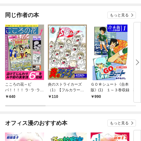
同じ作者の本
もっと見る
こころの花～ビ
炎のストライカーズ
ＧＯ☆シュート《合本
ＧＯ
バ！！！！ ラ･ラ･ラ･
（1）【フルカラー：
版》(1) １～３巻収録
本版
わしらのビューティホ
第1話／第2話】
440
110
990
1,
ーライフ～（1）
オフィス漫のおすすめ本
もっと見る