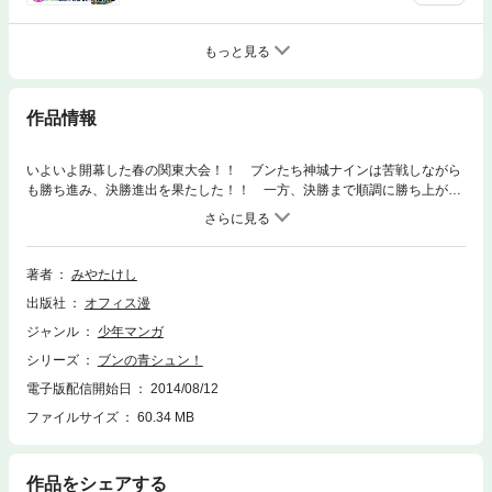
もっと見る
作品情報
いよいよ開幕した春の関東大会！！ ブンたち神城ナインは苦戦しながら
も勝ち進み、決勝進出を果たした！！ 一方、決勝まで順調に勝ち上がっ
てきた氷河率いる栄倫中。ついにブンと氷河、宿命のライバル同士の対決
が実現する！！ しかしただでさえ優秀な選手をそろえた栄倫ナインは、
徹底してブンの伸びる球に焦点を合わせてきており、万全の体制だ。簡単
にはいかない試合と覚悟して挑んだが、初回からブンの球がいとも簡単に
著者
みやたけし
打たれてしまい、いきなりノーアウト満塁の大ピンチに！ しかも迎える
出版社
オフィス漫
バッターは、この２年間、打倒ブンのためにすべてを犠牲にしてバッティ
ングに専念して来た宿命のライバル・氷河だ！ 息を呑む１投目、いきな
ジャンル
少年マンガ
り…！？ ブンの野球にかける青春と成長を描いた熱血野球マンガ、第５
シリーズ
ブンの青シュン！
巻（全６巻）！
電子版配信開始日
2014/08/12
ファイルサイズ
60.34 MB
作品をシェアする