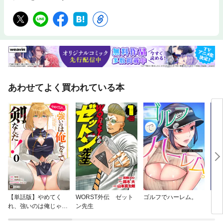
あわせてよく買われている本
【単話版】やめてく
WORST外伝 ゼット
ゴルフでハーレム。
ニセ
れ、強いのは俺じゃな
ン先生
【分
くて剣なんだ……！