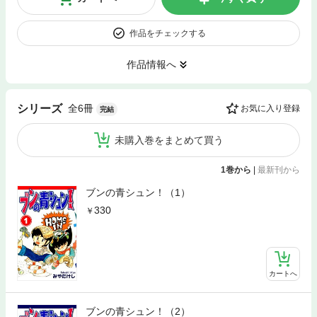
作品をチェックする
作品情報へ
全6冊
シリーズ
お気に入り登録
完結
未購入巻をまとめて買う
1巻から
|
最新刊から
ブンの青シュン！（1）
330
カートへ
ブンの青シュン！（2）