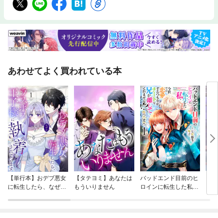
あわせてよく買われている本
【単行本】おデブ悪女
【タテヨミ】あなたは
バッドエンド目前のヒ
【タ
に転生したら、なぜか
もういりません
ロインに転生した私、
リ〜
ラスボス王子様に執着
今世では恋愛するつも
されています
りがチートな兄が離し
てくれません！？@C