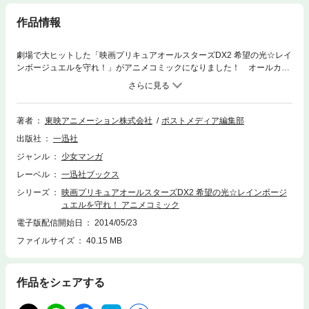
作品情報
劇場で大ヒットした「映画プリキュアオールスターズDX2 希望の光☆レイ
ンボージュエルを守れ！」がアニメコミックになりました！ オールカラ
ーで映画の迫力を完全再現！！ コミックスの漢字にはすべて読み仮名が
ふってあるので、お子様でも十分に楽しめます。今回の劇場版では「ハー
トキャッチプリキュア！」のキュアブロッサム＆キュアマリンも加わっ
て、プリキュアパワーもググ～ンッとアップ！！ そしてプリキュアのよ
著者
東映アニメーション株式会社
ポストメディア編集部
きパートナーでもあり、よき理解者としていつもそばにいてくれた妖精た
出版社
一迅社
ちも一挙登場。文字通り、プリキュアワールド全開ッ！ 親子ともに想い
出に残る、映画の感動と興奮をいつでもあなたの手元に！！ (C)2010 映
ジャンル
少女マンガ
画プリキュアオールスターズ2製作委員会
レーベル
一迅社ブックス
シリーズ
映画プリキュアオールスターズDX2 希望の光☆レインボージ
ュエルを守れ！ アニメコミック
電子版配信開始日
2014/05/23
ファイルサイズ
40.15 MB
作品をシェアする