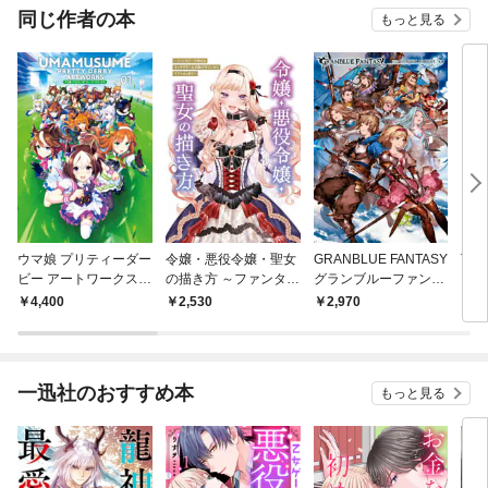
OMIC
同じ作者の本
もっと見る
ウマ娘 プリティーダー
令嬢・悪役令嬢・聖女
GRANBLUE FANTASY
THE
ビー アートワークス V
の描き方 ～ファンタジ
グランブルーファンタ
ILL
ol.01
ーで映えるキャラクタ
ジー GRAPHIC ARCHI
ZINE
4,400
2,530
2,970
2,
ー＆衣装デザインから
VE
アクションまで～
一迅社のおすすめ本
もっと見る