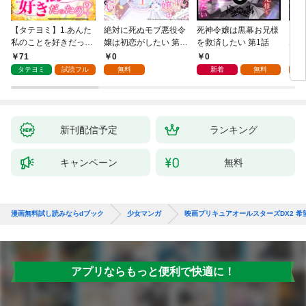
【タテヨミ】1.あんた
絶対に死ぬモブ悪役令
死神令嬢は黒幕お兄様
レベ
私のことを好きだった
嬢は初恋がしたい 第1
を救済したい 第1話
なり
の？
話
71
0
0
0
タテヨミ
試読フル
無料
新着
無料
新刊配信予定
ランキング
キャンペーン
無料
漫画無料試し読みならdブック
少女マンガ
映画プリキュアオールスターズDX2 
アプリならもっと便利で快適に！