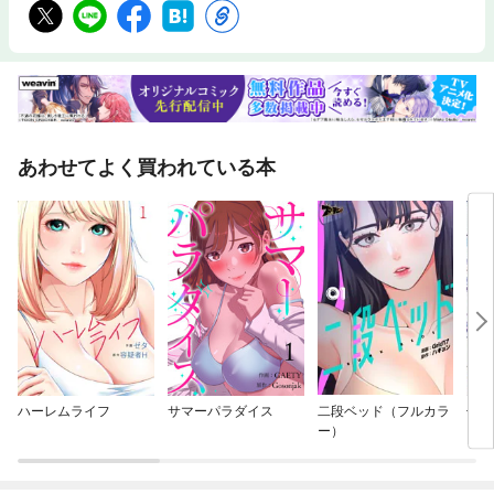
あわせてよく買われている本
ハーレムライフ
サマーパラダイス
二段ベッド（フルカラ
七つ
ー）