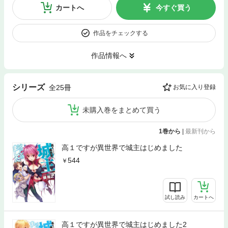
カートへ
今すぐ買う
作品をチェックする
作品情報へ
シリーズ
全25冊
お気に入り登録
未購入巻をまとめて買う
1巻から
|
最新刊から
高１ですが異世界で城主はじめました
544
試し読み
カートへ
高１ですが異世界で城主はじめました2