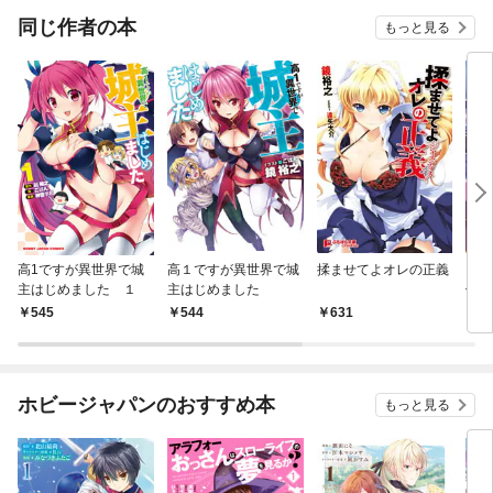
同じ作者の本
もっと見る
高1ですが異世界で城
高１ですが異世界で城
揉ませてよオレの正義
巨乳
主はじめました １
主はじめました
修道
（上
545
544
631
8
乳娘
ホビージャパンのおすすめ本
もっと見る