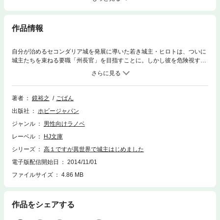
作品情報
自分が治めるセコンダリア城を発展に導いた若き城主・ヒロトは、ついに
城主たちを束ねる要職「州長官」を目指すことに。しかし彼を危険視する
フェイエは、ヒロトを陥れるために卑劣な罠をしかける。妖艶なエルフの
城主・エクセリスを州長官に立候補させ、ヒロトの対抗馬にしようという
のだが……。異世界成り上がりファンタジー、待望の第4巻！
著者
鏡裕之
ごばん
出版社
ホビージャパン
ジャンル
男性向けラノベ
レーベル
HJ文庫
シリーズ
高１ですが異世界で城主はじめました
電子版配信開始日
2014/11/01
ファイルサイズ
4.86 MB
作品をシェアする