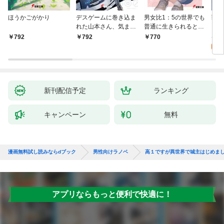
ほうかごがかり
デスゲームに巻き込ま
男女比1：5の世界でも
戦地
れた山本さん、気まま
普通に生きられると思
カシ
にゲームバランスを崩
った？ ～激重感情な
活を
8
792
792
770
壊させる【電子特別
彼女たちが無自覚男子
特典
試
版】
に翻弄されたら～
新刊配信予定
ランキング
キャンペーン
無料
漫画無料試し読みならdブック
男性向けラノベ
高１ですが異世界で城主はじめま
アプリならもっと便利で快適に！