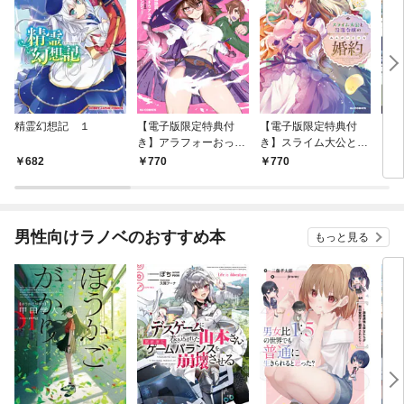
精霊幻想記 １
【電子版限定特典付
【電子版限定特典付
イン
き】アラフォーおっさ
き】スライム大公と没
ドロ
んはスローライフの夢
落令嬢のあんがい幸せ
682
770
770
6
を見るか？1
な婚約1
男性向けラノベのおすすめ本
もっと見る