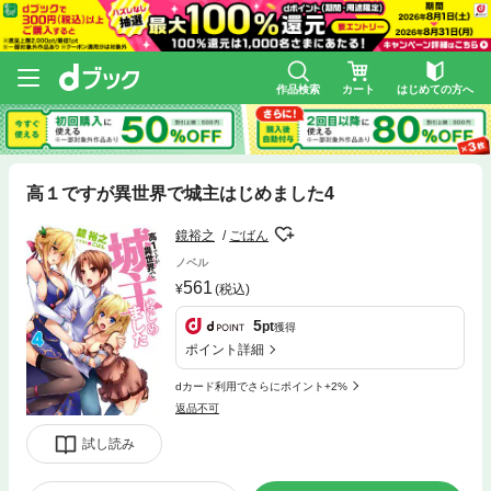
作品検索
カート
はじめての方へ
高１ですが異世界で城主はじめました4
鏡裕之
ごばん
ノベル
561
(税込)
5
pt
獲得
ポイント詳細
dカード利用でさらにポイント+2%
返品不可
試し読み