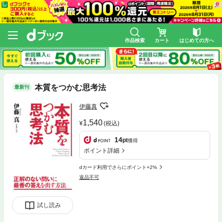
作品検索
カート
はじめての方へ
本質をつかむ思考法
最新刊
伊藤真
1,540
(税込)
14
pt
獲得
ポイント詳細
dカード利用でさらにポイント+2%
返品不可
試し読み