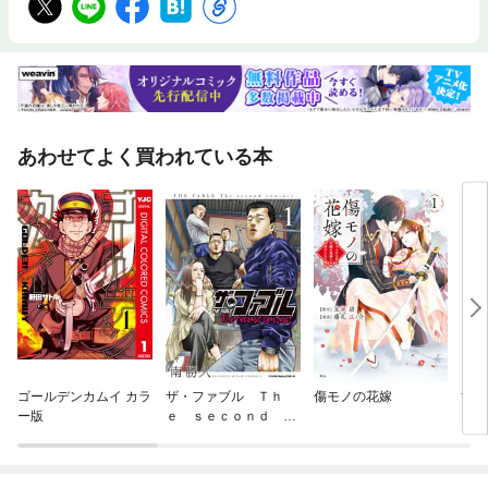
あわせてよく買われている本
ゴールデンカムイ カラ
ザ・ファブル Ｔｈ
傷モノの花嫁
黄昏
ー版
ｅ ｓｅｃｏｎｄ ｃ
ｏｎｔａｃｔ