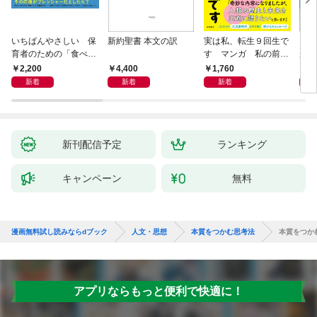
いちばんやさしい 保
新約聖書 本文の訳
実は私、転生９回生で
自閉
育者のための「食べな
す マンガ 私の前世
が小
い子」サポートＢＯＯ
物語
あう
2,200
4,400
1,760
2,
Ｋ 偏食・少食のお悩
新着
新着
新着
み解決！
新刊配信予定
ランキング
キャンペーン
無料
漫画無料試し読みならdブック
人文・思想
本質をつかむ思考法
本質をつか
アプリならもっと便利で快適に！