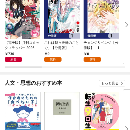
【電子版】月刊コミッ
これは我々夫婦のこと
チェンジリベンジ【分
チェ
クフラッパー 2026年9
で、【分冊版】 1
冊版】 1
月号
730
0
0
7
新着
無料
無料
試
人文・思想のおすすめ本
もっと見る