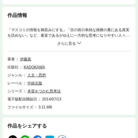
作品情報
「マスコミの情報を鵜呑みにする」「目の前の単純な雑務の裏にある真実
を読めない」など、素直であるがゆえに一方的な思考になりやすい人々に
対して、司法試験のカリスマである著者が教える「物事を多面的・客観的
に見る」ための思考法。
著者
伊藤真
出版社
KADOKAWA
ジャンル
人文・思想
レーベル
中経出版
シリーズ
本質をつかむ思考法
電子版配信開始日
2014/07/13
ファイルサイズ
3.11 MB
作品をシェアする