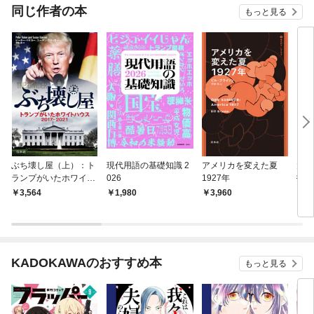
同じ作者の本
もっと見る
ぶち壊し屋（上）：ト
現代用語の基礎知識 2
アメリカを変えた夏
大事
ランプがいたホワイト
026
1927年
技術
ハウス2017-2021
3,564
1,980
3,960
1,
KADOKAWAのおすすめ本
もっと見る