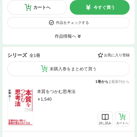
カートへ
今すぐ買う
作品をチェックする
作品情報へ
シリーズ
全1冊
お気に入り登録
未購入巻をまとめて買う
1巻から
|
最新刊から
本質をつかむ思考法
1,540
試し読み
カートへ