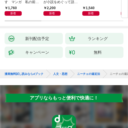
す マンガ 私の前世
が小説をめぐって語り
を考
物語
あう
9か
1,760
2,200
1,540
2,
新着
新着
新着
新刊配信予定
ランキング
キャンペーン
無料
漫画無料試し読みならdブック
人文・思想
ニーチェの遠近法
ニーチェの遠
アプリならもっと便利で快適に！