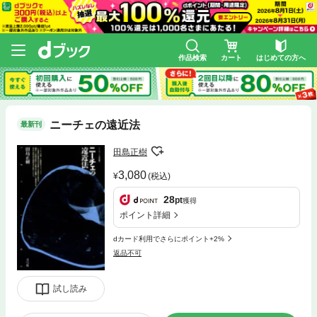
作品検索
カート
はじめての方へ
ニーチェの遠近法
最新刊
田島正樹
3,080
(税込)
28
pt
獲得
ポイント詳細
dカード利用でさらにポイント+2%
返品不可
試し読み