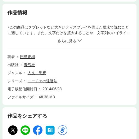
作品情報
※この商品はタブレットなど大きいディスプレイを備えた端末で読むこと
に適しています。また、文字だけを拡大することや、文字列のハイライ
ト、検索、辞書の参照、引用などの機能が使用できません。ニーチェが残
した無数のアフォリズム──この独特の表現形式の意味と言語的可能性を
模索し、伝統的哲学とは異なる「認識」と「遠近法」を求めた哲学者の横
顔を浮き彫りにする。ニーチェ哲学の内容と形式を問い直した創意あふれ
著者
田島正樹
る論考。
出版社
青弓社
ジャンル
人文・思想
シリーズ
ニーチェの遠近法
電子版配信開始日
2014/06/28
ファイルサイズ
48.38 MB
作品をシェアする