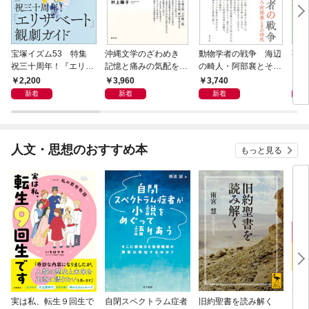
宝塚イズム53 特集
沖縄文学のざわめき
動物学者の戦争 海辺
事例
祝三十周年！『エリザ
記憶と痛みの気配をな
の畸人・阿部襄とその
ス論
ベート』観劇ガイド
ぞる
時代
2,200
3,960
3,740
2,
新着
新着
新着
人文・思想のおすすめ本
もっと見る
実は私、転生９回生で
自閉スペクトラム症者
旧約聖書を読み解く
より