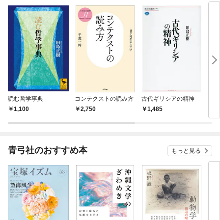
読む哲学事典
コンテクストの読み方
古代ギリシアの精神
スピ
1,100
2,750
1,485
3,
青弓社のおすすめ本
もっと見る