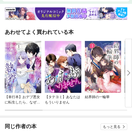
あわせてよく買われている本
【単行本】おデブ悪女
【タテヨミ】あなたは
結界師の一輪華
バッ
に転生したら、なぜか
もういりません
ロイ
ラスボス王子様に執着
今世
されています
りが
てく
OMI
同じ作者の本
もっと見る