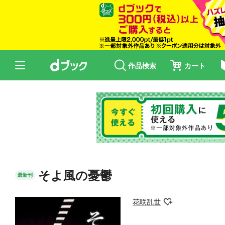
作品検索
カート
そよ風の憂鬱
最新刊
花咲乱世