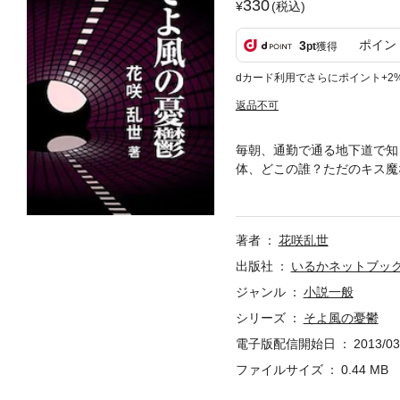
330
(税込)
ポイン
3
pt
獲得
dカード利用でさらにポイント+2
返品不可
毎朝、通勤で通る地下道で知
体、どこの誰？ただのキス魔
者より）ストーカー行為の気
い系サイトや婚活では、サク
女性に一目惚れした男性の純
著者
花咲乱世
出版社
いるかネットブッ
ジャンル
小説一般
シリーズ
そよ風の憂鬱
電子版配信開始日
2013/03
ファイルサイズ
0.44 MB