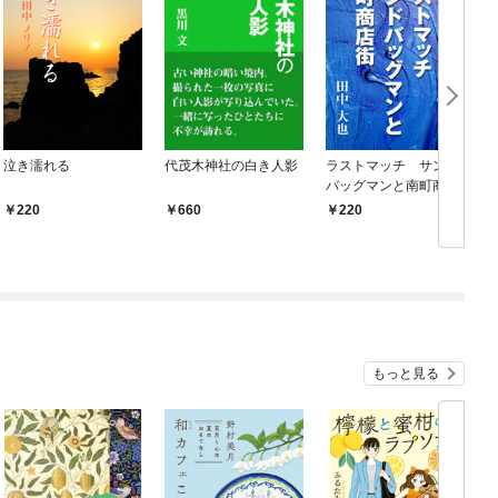
泣き濡れる
代茂木神社の白き人影
ラストマッチ サンド
バッグマンと南町商店
街
220
660
220
もっと見る