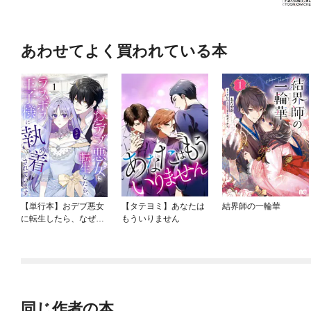
あわせてよく買われている本
【単行本】おデブ悪女
【タテヨミ】あなたは
結界師の一輪華
に転生したら、なぜか
もういりません
ラスボス王子様に執着
されています
同じ作者の本