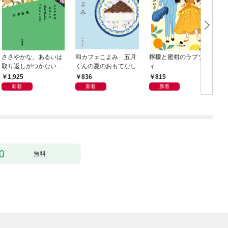
ささやかな、あるいは
和カフェこよみ 五月
檸檬と蜜柑のラプソデ
取り返しがつかないも
くんの夏のおもてなし
ィ
の
1,925
836
815
新着
新着
新着
無料