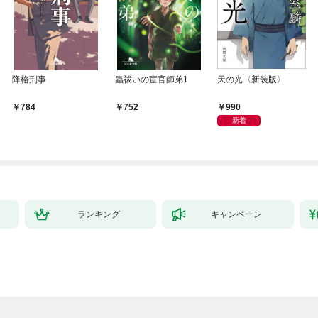
降格刑事
蟲祓いの宦官師弟1
天の光〈新装版〉
990
784
752
新着
ランキング
キャンペーン