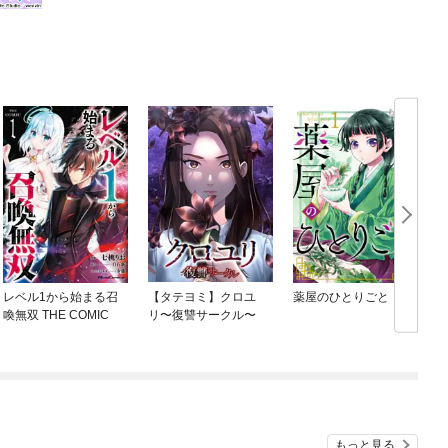
レベル1から始まる召
【タテヨミ】クロユ
薬屋のひとりごと
喚無双 THE COMIC
リ〜復讐サークル〜
もっと見る