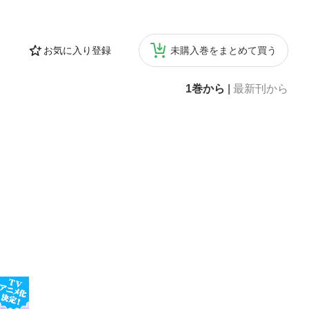
お気に入り登録
未購入巻をまとめて買う
1巻から
|
最新刊から