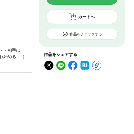
カートへ
作品をチェックする
・・相手は一
作品をシェアする
れ始める。（著
す。また、出会
しがち。知らない