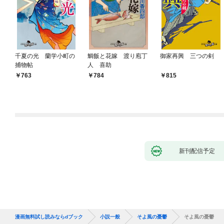
千夏の光 蘭学小町の
鯛飯と花嫁 渡り庖丁
御家再興 三つの剣
捕物帖
人 喜助
763
784
815
新刊配信予定
漫画無料試し読みならdブック
小説一般
そよ風の憂鬱
そよ風の憂鬱