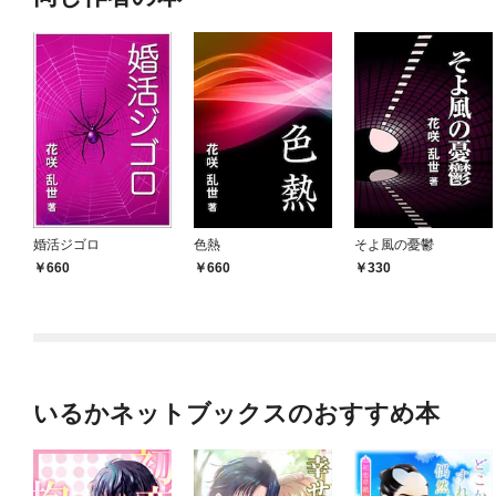
婚活ジゴロ
色熱
そよ風の憂鬱
660
660
330
いるかネットブックスのおすすめ本