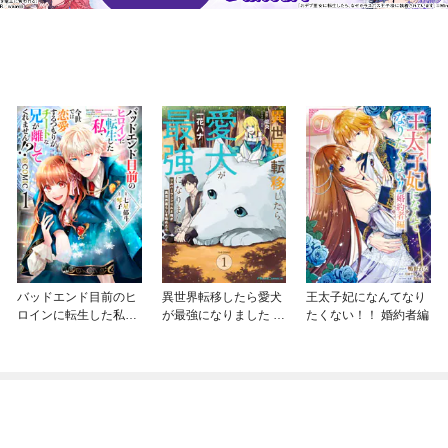
バッドエンド目前のヒ
異世界転移したら愛犬
王太子妃になんてなり
ロインに転生した私、
が最強になりました ～
たくない！！ 婚約者編
今世では恋愛するつも
シルバーフェンリルと
りがチートな兄が離し
俺が異世界暮らしを始
てくれません！？@C
めたら～ THE COMIC
OMIC