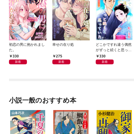
初恋の男に抱かれまし
幸せの在り処
どこかですれ違う偶然
た。
がずっと続くと思って
いた
330
275
330
新着
新着
新着
小説一般のおすすめ本