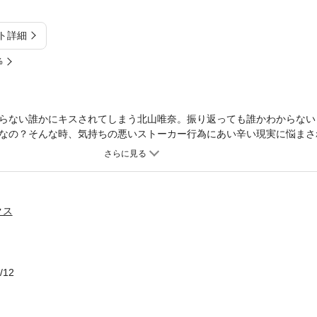
ト詳細
%
らない誰かにキスされてしまう北山唯奈。振り返っても誰かわからない
なの？そんな時、気持ちの悪いストーカー行為にあい辛い現実に悩まさ
持ち悪さ、恐怖、不安、現実に身近に起こりえる事を理解してほしいで
ラや目的の違う人が紛れ込んでいて男女ともに“何が真実”なのか見落と
情、一途さを伝える一つの表現として見てほしいです。
クス
/12