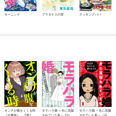
モーニング
プラタナスの実
クッキングパパ
オンナが腹をくくる時
モラハラ婚 ～夫に洗脳
モラハラ婚 ～夫に洗脳
（分冊版） 【第1
されていた私～【かき
されていた私～（分冊