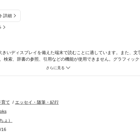
ト詳細
%
大きいディスプレイを備えた端末で読むことに適しています。また、文
、検索、辞書の参照、引用などの機能が使用できません。グラフィック
うーちゃん(長女)とコウくん(長男)、家族との日常を描いたオールカラ
中心に、ほのぼのと心温まる、また思わず笑ってしまうストーリーが満
ウくんが2～3歳の頃のお話しを収録。▼著者紹介pokoイラストレーター
術学校絵画科卒業。グラフィックデザイナーとして制作会社に入社。長女を
子育て
エッセイ・随筆・紀行
oks
っちょ）
/16