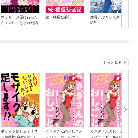
マッサージ屋に行った
続・橘屋繁盛記
空母いぶきGREAT GA
らエロいことされた話
ME
もっと見る
モザイク足します！？
うさぎさんのおしごと
うさぎさんのおしごと
～AV制作会社のないし
～バニーガールのイケ
～バニーガールのイケ