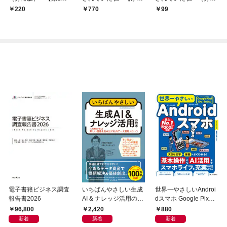
話】
おろし漫画付】
版） 【第1話】
220
770
99
電子書籍ビジネス調査
いちばんやさしい生成
世界一やさしいAndroi
報告書2026
AI & ナレッジ活用の教
dスマホ Google Pixel
本 人気講師が教える新
10a/9a対応
96,800
2,420
880
しい価値を生み出す社
新着
新着
新着
内データ運用ノウハウ