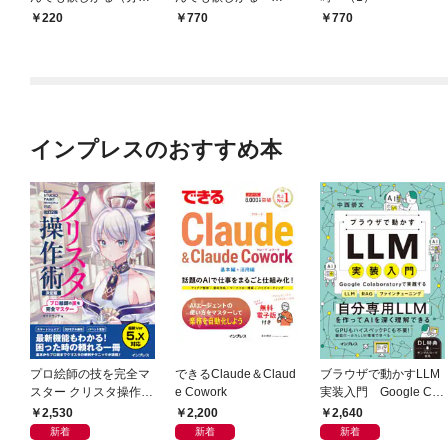
版） 【第1話】
（1）
220
770
770
インプレスのおすすめ本
プロ絵師の技を完全マ
できるClaude＆Claud
ブラウザで動かすLLM
スター クリスタ操作術
e Cowork
実装入門 Google Col
決定版 改訂2版 CLIP S
aboratoryで実践するL
2,530
2,200
2,640
TUDIO PAINT PRO/E
LM・RAG・ファイン
新着
新着
新着
X/iPad対応
チューニング