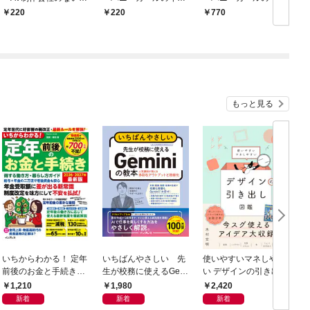
ょ話～（分冊版）
ナイないしょ話～（分
ナイないしょ話～
220
220
770
【第1話】
冊版） 【第1話】
もっと見る
いちからわかる！ 定年
いちばんやさしい 先
使いやすいマネしやす
前後のお金と手続き
生が校務に使えるGem
い デザインの引き出し
得する働き方・暮らし
iniの教本 人気講師が
図鑑
1,210
1,980
2,420
方ガイド 2026-2027
教える多彩なアウトプ
新着
新着
新着
年最新版
ットと効率化