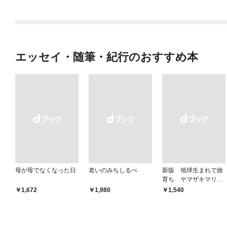
エッセイ・随筆・紀行のおすすめ本
母が母でなくなった日
老いのみちしるべ
新版 地球生まれで旅
育ち ヤマザキマリ流
人生論
￥1,672
￥1,980
￥1,540