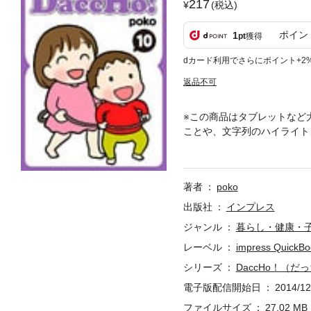
217
(税込)
ポイン
1
pt
獲得
dカード利用でさらにポイント+2
返品不可
※この商品はタブレットなど
ことや、文字列のハイライト
画家として活動する著者が、
のリアルな子育ての体験談を
は、うーちゃんが5～6歳、コ
著者
poko
6年生まれのAB型。東洋美
年にフリーとして独立。
出版社
インプレス
ジャンル
暮らし・健康・
レーベル
impress QuickBo
シリーズ
DaccHo！（だ
電子版配信開始日
2014/12
ファイルサイズ
27.02 MB