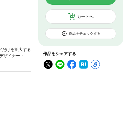
カートへ
作品をチェックする
字だけを拡大する
作品をシェアする
デザイナー・漫
ー・マンガ。自身
載です！第10巻
・漫画家。197
出産後、2006