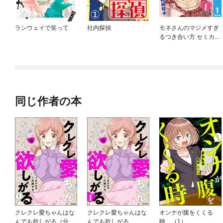
ランウェイで笑って
社内探偵
モネさんのマジメすぎ
るつき合い方 セミカラ
ー 分冊版
同じ作者の本
クレクレ愛ちゃんはな
クレクレ愛ちゃんはな
オンナが腹をくくる
んでも欲しがる（分冊
んでも欲しがる
時 （1）