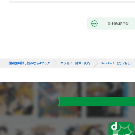
新刊配信予定
漫画無料試し読みならdブック
エッセイ・随筆・紀行
DaccHo！（だっちょ）