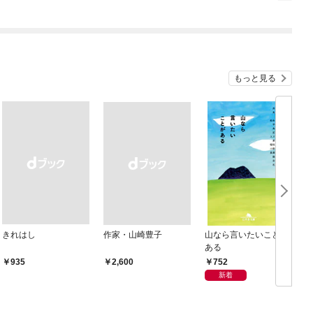
もっと見る
きれはし
作家・山崎豊子
山なら言いたいことが
ある
752
￥935
￥2,600
新着