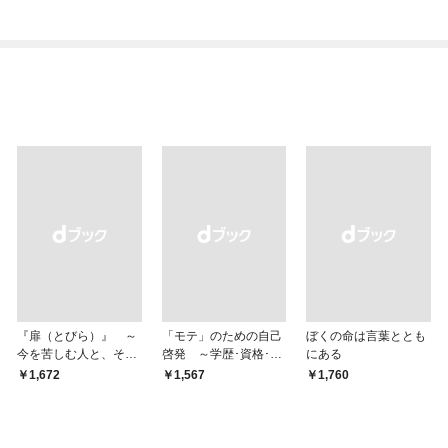
『扉（とびら）』 ～
「モテ」のための自己
ぼくの命は言葉ととも
今を苦しむ人と、その
啓発 ～学歴･資格･音
にある
ご家族、そして「あな
楽･スポーツ･身長･整
￥1,672
￥1,567
￥1,760
た」へ～
形･美容･ダイエット･
ファッション～