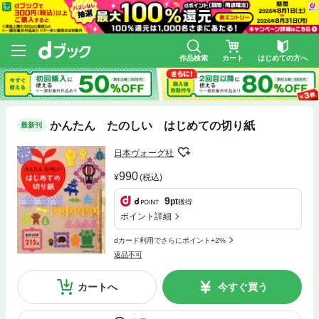
作品検索
カート
はじめての方へ
かんたん たのしい はじめての切り紙
最新刊
日本ヴォーグ社
990
(税込)
9
pt
獲得
ポイント詳細
dカード利用でさらにポイント+2%
返品不可
カートへ
今すぐ買う