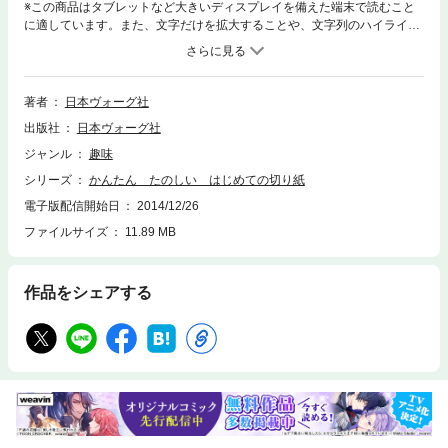
※この商品はタブレットなど大きいディスプレイを備えた端末で読むこと
に適しています。また、文字だけを拡大することや、文字列のハイライ
ト、検索、辞書の参照、引用などの機能が使用できません。「折って、切
って、開く」ときれいなシルエットが広がる人気のペーパークラフト、切
り紙。小さなモチーフから連続模様や雪の結晶模様まで、かわいくて切り
やすい図案を215点掲載。また立体になる切り紙やモビール、ステンドグ
著者
日本ヴォーグ社
ラスの作品や、切り紙作品の実用アイディアも紹介。切り紙の“折り
出版社
日本ヴォーグ社
方”や“切り方”のコツを写真プロセスで紹介し、はじめてでも安心の内容に
します。※本書は同名の出版物（紙版）を電子化したものです。一部、紙
ジャンル
趣味
版と掲載内容が異なる場合がございます。※本書の全部または一部を無断
シリーズ
かんたん たのしい はじめての切り紙
で複製、転載、改ざん、公衆送信すること、及び有償無償にかかわらず、
本データを第三者に譲渡することを禁じます。※本書に掲載された作品等
電子版配信開始日
2014/12/26
の著作権は、作者、デザイナー等著作権者に帰属します。※電子書籍の仕
ファイルサイズ
11.89 MB
様により、本書に掲載している図案・型紙は、印刷・コピー・複製して利
用することはできません。※実物大とは、紙版に掲載された際のサイズで
す。※本書に記載されている寸法、倍率は、お使いの端末や表示倍率によ
作品をシェアする
り記載されている寸法・倍率とは異なった表示となります。※掲載情報
は、紙版発売当時の情報です。