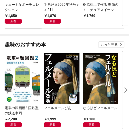
キュートなポーチコレ
毛糸だま2026年秋号 v
樹脂粘土で作る 季節の
キル
クション
ol.211
ミニチュアスイーツ・
年7
アラカルト
1,650
1,870
1,760
1,
新着
新着
趣味のおすすめ本
もっと見る
電車の顔図鑑2 国鉄型
フェルメールぴあ
なるほどフェルメール
大人
の鉄道車両
ハン
2,200
1,999
1,100
1,
新着
新着
新着