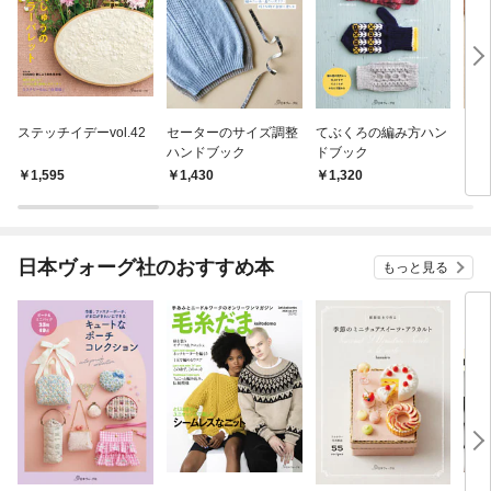
ステッチイデーvol.42
セーターのサイズ調整
てぶくろの編み方ハン
くつ
ハンドブック
ドブック
ドブ
1,595
1,430
1,320
1,
日本ヴォーグ社のおすすめ本
もっと見る