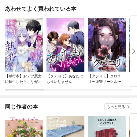
あわせてよく買われている本
【単行本】おデブ悪女
【タテヨミ】あなたは
【タテヨミ】クロユ
バッ
に転生したら、なぜか
もういりません
リ〜復讐サークル〜
ロイ
ラスボス王子様に執着
今世
されています
りが
てく
OMI
同じ作者の本
もっと見る