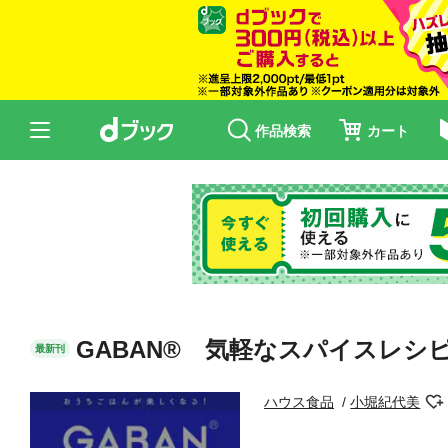
作品検索
カート
GABAN® 気軽なスパイスレシ
最新刊
ハウス食品
小堀紀代美