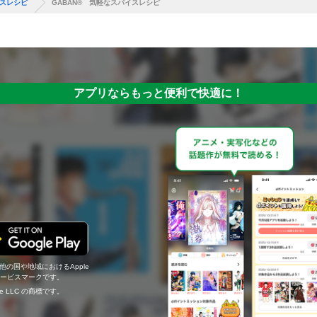
イスレシピ
GABAN® 気軽なスパイスレシピ
アプリならもっと便利で快適に！
の他の国や地域におけるApple
c.のサービスマークです。
ogle LLC の商標です。