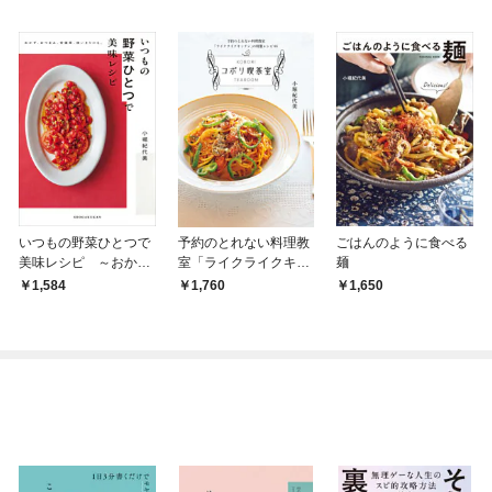
いつもの野菜ひとつで
予約のとれない料理教
ごはんのように食べる
美味レシピ ～おか
室「ライクライクキッ
麺
ず、おつまみ、常備
チン」の特製レシピ６
1,584
1,760
1,650
菜、使い切りにも。～
５ コボリ喫茶室