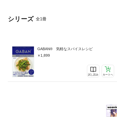
なアーリオオーリオなど、「
CIPE青のスパイスRECI
ゆ炒めなすといんげんの肉み
シリーズ
全1冊
ッコリーと豆のコロッケスパ
ご飯ごぼうといんげんの春巻
ャー照り焼き梅香る鶏胸肉の
ごまあえ白身魚とブロッコリ
ゃじゃ麺スパイシー焼き餃子
ロニサラダ花椒のアーリオオ
GABAN® 気軽なスパイスレシピ
スパエリアタコとじゃがいも
1,899
フピリ辛シーフードスープイ
ECIPE〈種類と特徴〉ソ
とスナップエンドウのセージ
シンプルトマトパスタセロリと
試し読み
カートへ
徴〉鶏肉と卵のタイカレー風
も入り黒酢豚スパイシーミー
ぎ塩ダレ／五香粉マヨネーズ
ソースの使い方五香粉マヨネ
ースパイス入りクロッカンコ
香るハーブティーサフラン入り
スってなに？Column 02 