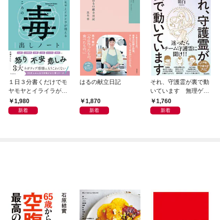
１日３分書くだけでモ
はるの献立日記
それ、守護霊が裏で動
ヤモヤとイライラが消
いています 無理ゲー
える こころの毒出し
な人生のスピ的攻略方
1,980
1,870
1,760
ノート
法
新着
新着
新着