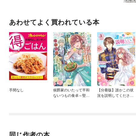
るタイプのスパイス＆ハーブC
あわせてよく買われている本
手間なし
侯爵家のいたって平和
【分冊版】誰かこの状
ないつもの食卓～堅物
況を説明してくださ
侯爵は後妻に事細かに
い！ ～契約から始まる
指示をする～
ウェディング～
同じ作者の本