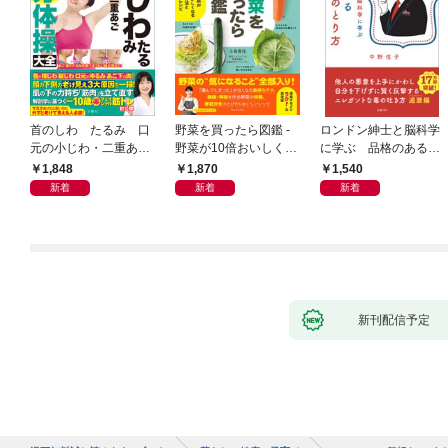
首のしわ たるみ 口
野菜を買ったら図鑑 -
ロンドン紳士と脳科学
元の小じわ・二重あ
野菜が10倍おいしくな
に学ぶ 品格のあるマ
ご 何歳からでもここ
る保存法と64のレシピ
ウントのとり方
1,848
1,870
1,540
まで若くなる！ 名医
-
新着
新着
新着
が教える最新１分体操
大全
新刊配信予定