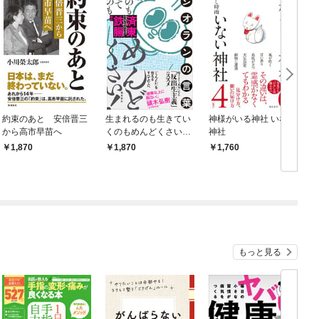
約束のあと 安倍晋三
生まれるのも生きてい
神様がいる神社 いない
から高市早苗へ
くのもめんどくさい！
神社
超訳シオランの言葉
践
1,870
1,870
1,760
新
もっと見る