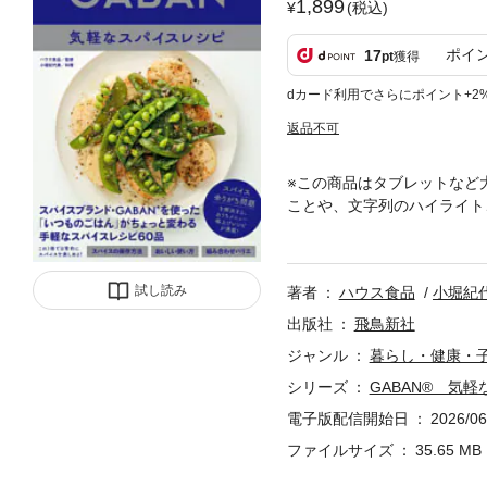
1,899
(税込)
ポイ
17
pt
獲得
dカード利用でさらにポイント+2
返品不可
※この商品はタブレットなど
ことや、文字列のハイライト
初のレシピ本！「家で余りが
あるGABAN®の知識を活
りアップさせる活用方法も掲
試し読み
著者
ハウス食品
小堀紀
たり、ホールスパイスは油で
るんだ」と驚くこと間違いな
出版社
飛鳥新社
要だったから買ったものの、
ジャンル
暮らし・健康・
おすすめの使い方も紹介して
シリーズ
GABAN® 気
なアイデアが湧いてくるはず
なにが作れるかな」と確認す
電子版配信開始日
2026/06
い料理教室「LIKE LIKE
ファイルサイズ
35.65 MB
イスをふんだんに使った、小
ぺパーたっぷりのマカロニサ