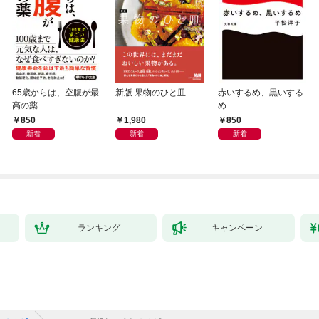
65歳からは、空腹が最
新版 果物のひと皿
赤いするめ、黒いする
高の薬
め
850
1,980
850
新着
新着
新着
ランキング
キャンペーン