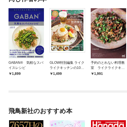
GABAN® 気軽なスパ
GLOW特別編集 ライク
予約のとれない料理教
イスレシピ
ライクキッチンの10分
室 ライクライクキッ
世界食堂
チンのスパイスルール
1,899
1,499
1,991
飛鳥新社のおすすめ本