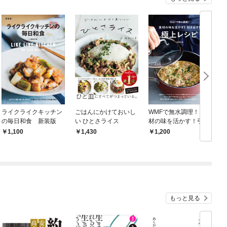
ライクライクキッチン
ごはんにかけておいし
WMFで無水調理！ 食
の毎日和食 新装版
い ひとさライス
材の味を活かす！引き
出す！極上レシピ
1,100
1,430
1,200
もっと見る