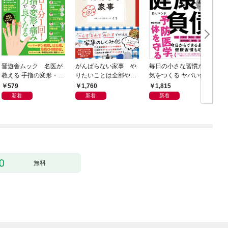
晋遊舎ムック 名医が
がんばらない家事 や
毎日の小さな習慣が病
教える 手指の変形・痛
りたいことは全部や
気をつくる ヤバい健康
みが良くなる本
る！ラクして整う「ご
負債
579
1,760
1,815
きげん」ルール
新着
新着
新着
無料