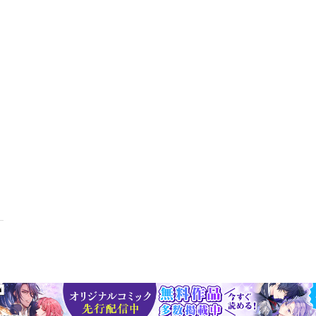
これならすぐに作れそう」という日々のレシピを提案します。【目次】
PE〈種類と特徴〉カルボナーラ鶏肉とじゃがいものサブジ風牛肉とピーマ
そ炒め鶏肉としいたけの紹興酒煮込み白菜の韓国風サラダ万願寺唐辛子
イシーミートボールウフマヨ／自家製マヨネーズオイルサーディンとト
きエビと小松菜のピリ辛バター炒めきくらげとキャベツのマリネ／ブリ
スパイス南蛮漬けキーマカレートマトのジンジャーマリネきのことねぎ
ーの花椒炒めスパイスヤムウンセン豚バラ肉とキャベツのトウチ蒸しシ
肉じゃがのスパイスオイルがけ豚肉の本格ポトフかぼちゃのスパイスあ
ーリオ白身魚のクミンフリットズッキーニ入り肉団子のはちみつレモン
のガリシア風トマトサラダアジアンロールキャベツマッシュルームとじ
カとなすとオクラのカレー／バスマティライスの炊き方緑のハーブRECI
ーセージと豆のトマト煮込み卵落とし牛こま肉入りきんぴらあさりと白菜
バター炒め豚肉のハーブマリネ焼き／大根とみょうがのサラダ牛肉とニ
豆のサラダ赤のミックススパイスRECIPE赤のミックススパイスRECI
豚肉ととうもろこしのしゅうまいきゅうりの水餃子 スパイスヨーグル
トマカロニグラタンあると便利なスパイスダレアジアンピーナッツソー
／サルサソース花椒たまねぎ塩ダレの使い方アジアンピーナッツソース
ーズの使い方スパイス香るスイーツ＆ティーグレープフルーツのスパイ
コナッツミルクプリン白玉団子のフルーツスパイスマリネぞえキャロッ
ブラックチャイティースパイス逆引きさくいんおわりにColumn 01
香りを引き出す! スパイスの使い方Column 03 スパイスの形状の違いCol