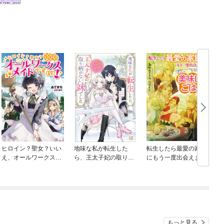
ヒロイン？聖女？いい
地味な私が転生した
転生したら最愛の家族
え、オールワークスメ
ら、王太子妃の取り柄
にもう一度出会えまし
イドです（誇）！
のない妹でした～幼な
た
じみ公爵令息に溺愛さ
れつつ、私なりの居場
所を探します～【特典
SS付】
もっと見る