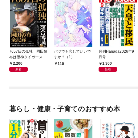
7657日の孤独 岡田彰
バツでも恋していいで
月刊Hanada2026年9
布は阪神タイガースに
すか？（1）
月号
何を遺したのか
2,200
1,300
110
新着
新着
暮らし・健康・子育てのおすすめ本