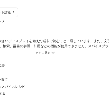
ント詳細
%
大きいディスプレイを備えた端末で読むことに適しています。また、文
、検索、辞書の参照、引用などの機能が使用できません。スパイスブラン
ち」なスパイスを、正しくおいしく使い切るためのレシピが満載！スパ
かし、スパイスの保存方法はもちろん、ちょっとしたひと工夫でスパイス
載しています。たとえば、ローリエは切り込みを入れてから煮込むとさ
代美
熱すると香りが豊かになったり……「こういう使い方をすれば、スパイ
しです。総勢35種類！ スパイスの種類とその特徴、使い方まで細かく
それ以外の使い道が思い浮かばない…という人にも安心！全35種類の
子育て
いるので、この本のレシピ以外にも、「こういう使い方をしてみようか
軽なスパイスレシピ
です。巻末には、スパイス逆引き索引も掲載しているので、「家にある
る際にも便利です。大人気料理家・小堀紀代美がGABAN®と初のタッ
/16
 KITCHEN」を主宰する大人気料理家、小堀紀代美がレシピを担当！GABA
堀紀代美らしい「日々の食卓が華やかになる」全62品！GABAN®を代
ラダや、いつもの肉じゃがの表情が変わるスパイスオイルがけ、花椒を