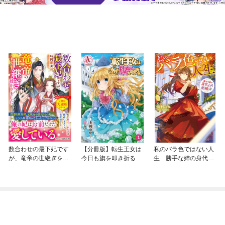
olumn 05 スパイスの品質を保つ方法
数合わせの最下妃です
【分冊版】転生王女は
私のバラ色ではない人
が、竜帝の世継ぎを授
今日も旗を叩き折る
生 勝手な姉の身代わ
かりました
り結婚いたします