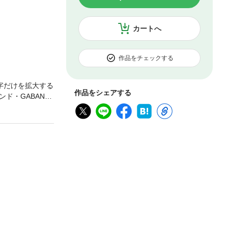
カートへ
作品をチェックする
字だけを拡大する
作品をシェアする
ド・GABAN®
イスブランドで
の香りや風味をよ
らに香りが増し
スがおいしくな
解説！レシピで必
スパイスの特徴、
な」といろいろ
このスパイスで
グ！予約のとれな
N®こだわりのスパ
表する、ブラック
使ったシンプル