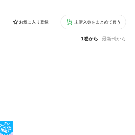
青のスパイスRE
ンのバターしょう
の豆腐あえブロ
お気に入り登録
未購入巻をまとめて買う
マトの炊き込み
とかぶのジンジ
のコリアンダー
1巻から
|
最新刊から
ナモン風味のじ
んかけ特製マカ
あんかけミック
ゃがいものピラ
PE緑のハーブR
のさっと煮長いも
ラのミント炒め
PE〈種類と特
トがけさつまい
ス／花椒たまね
の使い方サルサ
ス白ワインゼリ
トケーキミント
 そもそもスパイ
umn 04 似てい