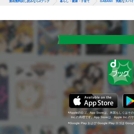
漫画無料試し読みならdブック
暮らし・健康・子育て
GABAN® 気軽なスパ
Appleのロゴ、App Storeは、米国もしくはそ
Inc.の商標です。App Storeは、Apple In
Google Play および Google Play ロゴは Go