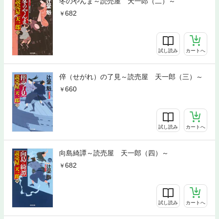
冬のやんま～読売屋 天一郎（二）～
682
試し読み
カートへ
倅（せがれ）の了見～読売屋 天一郎（三）～
660
試し読み
カートへ
向島綺譚～読売屋 天一郎（四）～
682
試し読み
カートへ