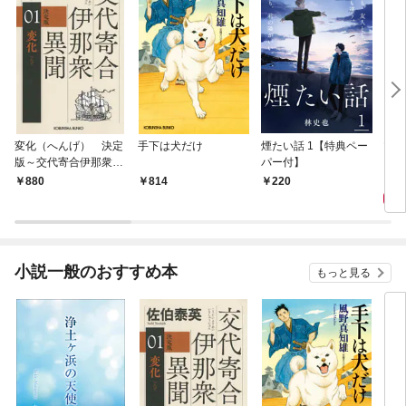
変化（へんげ） 決定
手下は犬だけ
煙たい話 1【特典ペー
マリ
版～交代寄合伊那衆異
パー付】
聞（1）～
1,
880
814
220
小説一般のおすすめ本
もっと見る