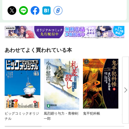
あわせてよく買われている本
ビッグコミックオリジ
風烈廻り与力・青柳剣
鬼平犯科帳
鬼役
ナル
一郎