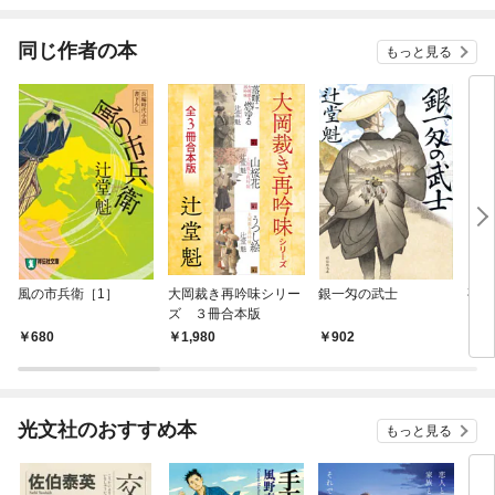
同じ作者の本
もっと見る
風の市兵衛［1］
大岡裁き再吟味シリー
銀一匁の武士
夜叉
ズ ３冊合本版
（も
680
1,980
902
8
光文社のおすすめ本
もっと見る