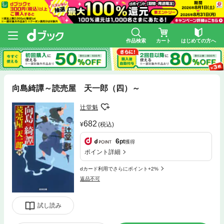
作品検索
カート
はじめての方へ
向島綺譚～読売屋 天一郎（四）～
辻堂魁
682
(税込)
6
pt
獲得
ポイント詳細
dカード利用でさらにポイント+2%
返品不可
試し読み