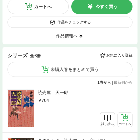
カートへ
今すぐ買う
作品をチェックする
作品情報へ
シリーズ
全6冊
お気に入り登録
未購入巻をまとめて買う
1巻から
|
最新刊から
読売屋 天一郎
704
試し読み
カートへ