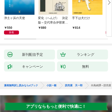
浄土ヶ浜の天使
変化（へんげ） 決定
手下は犬だけ
マリ
版～交代寄合伊那衆異
聞（1）～
550
1,
880
814
新着
新刊配信予定
ランキング
キャンペーン
無料
漫画無料試し読みならdブック
小説一般
読売屋 天一郎
向島綺譚～読売屋
アプリならもっと便利で快適に！