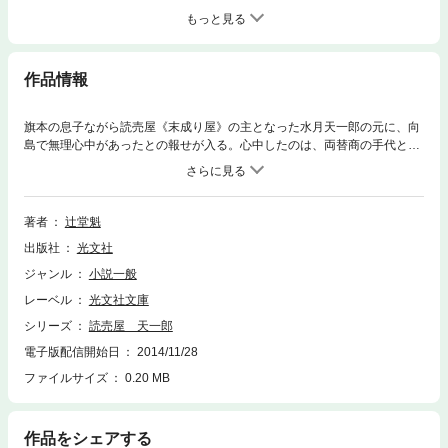
もっと見る
作品情報
旗本の息子ながら読売屋《末成り屋》の主となった水月天一郎の元に、向
島で無理心中があったとの報せが入る。心中したのは、両替商の手代と御
家人の娘。調べ始めた天一郎の脳裏に疑念が浮かぶ。なぜ2人は心中をし
なければならなかったのか。謎を追う天一郎たちに刺客が迫る。人気急上
昇中の著者、渾身の痛快シリーズ第4弾。正義の筆と華麗なる剣が「悪」
を断つ！
著者
辻堂魁
出版社
光文社
ジャンル
小説一般
レーベル
光文社文庫
シリーズ
読売屋 天一郎
電子版配信開始日
2014/11/28
ファイルサイズ
0.20 MB
作品をシェアする