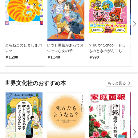
とらねこのしましまパ
いつも勇気があってオ
NHK for School もし
ねこ
ンツ
シャレな女の子
ものときのがんこちゃ
ん じしん・大雨・火
1,200
1,540
990
1,
山 こんなときどうす
る？
世界文化社のおすすめ本
もっと見る