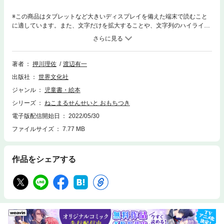
※この商品はタブレットなど大きいディスプレイを備えた端末で読むこと
に適しています。また、文字だけを拡大することや、文字列のハイライ
ト、検索、辞書の参照、引用などの機能が使用できません。ねこまる先生
の園でおもちつきをしているとき、急に臼がとびあがりました。なんと、
もちを集めている、もち仙人のしわざです。臼にとびついたねこまる先生
の運命はいかに…。
著者
押川理佐
渡辺有一
出版社
世界文化社
ジャンル
児童書・絵本
シリーズ
ねこまるせんせいと おもちつき
電子版配信開始日
2022/05/30
ファイルサイズ
7.77 MB
作品をシェアする