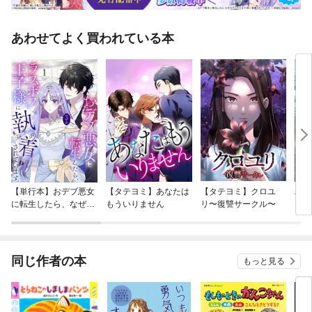
あわせてよく買われている本
【単行本】おデブ悪女
【タテヨミ】あなたは
【タテヨミ】クロユ
バッ
に転生したら、なぜか
もういりません
リ〜復讐サークル〜
ロイ
ラスボス王子様に執着
今世
されています
りが
てく
OMI
同じ作者の本
もっと見る