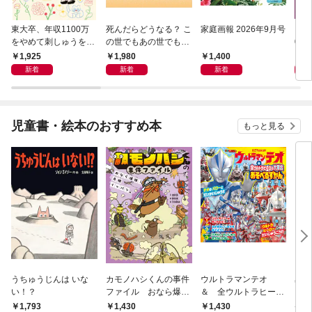
東大卒、年収1100万
死んだらどうなる？ こ
家庭画報 2026年9月号
レク
をやめて刺しゅうをは
の世でもあの世でも幸
0月
じめたワケ 冷めたまま
せになれる、究極の法
1,925
1,980
1,400
1,
働きつづける前に
則
新着
新着
新着
児童書・絵本のおすすめ本
もっと見る
うちゅうじんは いな
カモノハシくんの事件
ウルトラマンテオ
星の
い！？
ファイル おなら爆
＆ 全ウルトラヒーロ
いグ
弾！ 危機イッパツ編
ー大集合 あそべるず
1,793
1,430
1,430
7