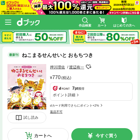
作品検索
カート
はじめての方へ
ねこまるせんせいと おもちつき
最新刊
押川理佐
渡辺有一
770
(税込)
7
pt
獲得
ポイント詳細
dカード利用でさらにポイント+2%
返品不可
試し読み
カートへ
今すぐ買う