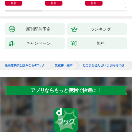
かん
新着
新着
新着
新刊配信予定
ランキング
キャンペーン
無料
漫画無料試し読みならdブック
児童書・絵本
ねこまるせんせいと おもちつき
アプリならもっと便利で快適に！