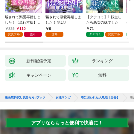
騙されて溺愛再婚しま
騙されて溺愛再婚しま
【タテヨミ】1.転生し
【タ
した！【単行本版】 1
した！ 第1話
たら悪女の妹でした
の私
巻
825
110
0
71
7
試読フル
割引
無料
タテヨミ
試読フル
タ
新刊配信予定
ランキング
キャンペーン
無料
漫画無料試し読みならdブック
女性マンガ
塔に囚われた人魚姫【分冊】
塔
アプリならもっと便利で快適に！