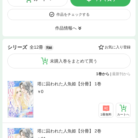
作品をチェックする
作品情報へ
全12冊
シリーズ
お気に入り登録
完結
未購入巻をまとめて買う
1巻から
|
最新刊から
塔に囚われた人魚姫【分冊】 1巻
0
1冊無料
カートへ
塔に囚われた人魚姫【分冊】 2巻