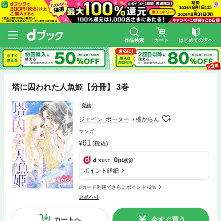
作品検索
カート
はじめての方へ
塔に囚われた人魚姫【分冊】 3巻
完結
ジェイン･ポーター
檀からん
マンガ
61
(税込)
0
pt
獲得
ポイント詳細
dカード利用でさらにポイント+2%
返品不可
カートへ
今すぐ買う