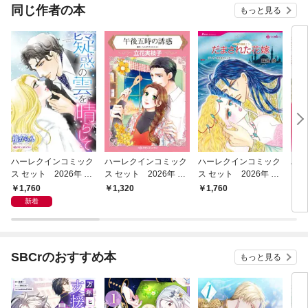
同じ作者の本
もっと見る
ハーレクインコミック
ハーレクインコミック
ハーレクインコミック
ハー
ス セット 2026年 vo
ス セット 2026年 vo
ス セット 2026年 vo
ス 
l.1081
l.854
l.909
l.85
1,760
1,320
1,760
1,
新着
SBCrのおすすめ本
もっと見る