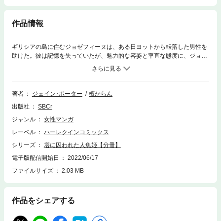
作品情報
ギリシアの島に住むジョゼフィーヌは、ある日ヨットから転落した男性を
助けた。彼は記憶を失っていたが、魅力的な容姿と率直な態度に、ジョゼ
フィーヌは夢中になった。バージンを捧げ、幸せな未来を夢みたが、その
思いはすぐに絶望に変わる。彼――アレクサンデルはアーガウ王国の皇太
子。しかも数週間後には結婚式を控えているという。記憶を取り戻したア
レクサンデルを留めるすべもなく、彼女が思いを断ち切ろうとした矢先、
著者
ジェイン･ポーター
檀からん
妊娠していることに気づいて…!?
出版社
SBCr
ジャンル
女性マンガ
レーベル
ハーレクインコミックス
シリーズ
塔に囚われた人魚姫【分冊】
電子版配信開始日
2022/06/17
ファイルサイズ
2.03 MB
作品をシェアする