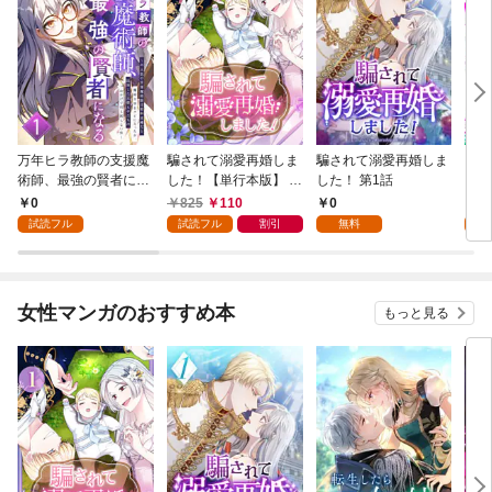
万年ヒラ教師の支援魔
騙されて溺愛再婚しま
騙されて溺愛再婚しま
ヒト
術師、最強の賢者にな
した！【単行本版】 1
した！ 第1話
る～不人気の支援魔術
巻
0
825
110
0
0
師は給料泥棒だと魔術
試読フル
試読フル
割引
無料
試
大学をクビになった
が、出世した元教え子
たちのおかげで何も困
らない件～ 第1話
女性マンガのおすすめ本
もっと見る