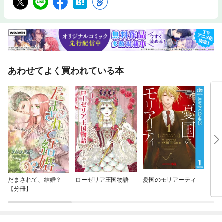
あわせてよく買われている本
だまされて、結婚？
ローゼリア王国物語
憂国のモリアーティ
社内
【分冊】