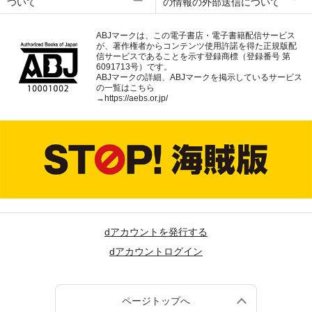
ついて
の情報の外部送信について
ABJマークは、この電子書店・電子書籍配信サービス
が、著作権者からコンテンツ使用許諾を得た正規版配
信サービスであることを示す登録商標（登録番号 第
6091713号）です。
ABJマークの詳細、ABJマークを掲示しているサービス
の一覧はこちら
→
https://aebs.or.jp/
dアカウントを発行する
dアカウントログイン
ページトップへ