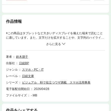
作品情報
※この商品はタブレットなど大きいディスプレイを備えた端末で読むこと
に適しています。また、文字だけを拡大することや、文字列のハイライ
ト、検索、辞書の参照、引用などの機能が使用できません。スマホは今
や、日々の生活や仕事の必需品となりました。連絡手段としてだけでな
く、調べもの、ショッピング、写真や動画の撮影、テレビやYouTubeの視
聴など、多彩な用途に使える“万能ツール”として手放せない存在になって
著者
鈴木朋子
います。 ところが、非常に多くの機能を備えているぶん、操作が難しかっ
出版社
日経BP
たり、効率の良い使い方がわかりにくかったりするのも事実です。スマホ
でできることの半分も知らずに、ただ使用している人も少なくないでしょ
ジャンル
スマホ・PC・IT
う。 そこで本書では、スマホをより効果的に使いこなすための実用ワザや
レーベル
日経文庫
便利な設定、必携のアプリなどを厳選して紹介します。最新のAI（人工知
能）が実現する驚きの活用法も解説。一歩進んだスマホの使い方を身に付
シリーズ
ビジュアル 秒で役立つワザ満載 スマホ活用事典
けたいにおすすめの内容です。●目次第1章 スマホ操作の基本ワザ第2
電子版配信開始日
2026/04/28
章 簡単・便利なカメラ活用法第3章 LINEの賢い使い方第4章 必携の
ファイルサイズ
- MB
お役立ちアプリ第5章 最新AIを味方に付ける第6章 パソコン連携でもっ
と便利に第7章 トラブル回避の設定＆対処法●取り上げているワザの例・
画面の文字を大きくして読みやすくする・バッテリーの残量を数字で表示
する・「戻る」ボタンを復活させる（Android）・かぎかっこなどの記
作品をシェアする