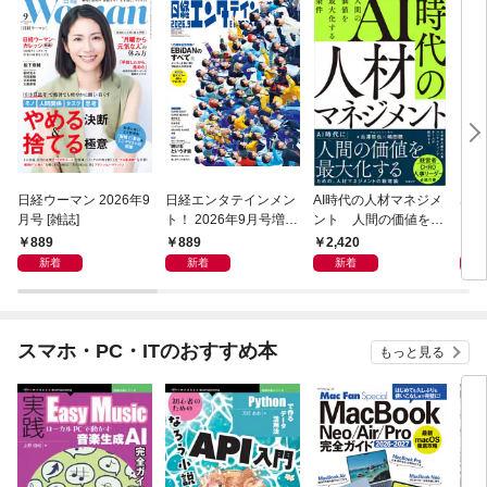
日経ウーマン 2026年9
日経エンタテインメン
AI時代の人材マネジメ
感
月号 [雑誌]
ト！ 2026年9月号増刊
ント 人間の価値を最
「自
【表紙：EBiDAN】
大化する条件
るた
889
889
2,420
2,
新着
新着
新着
スマホ・PC・ITのおすすめ本
もっと見る