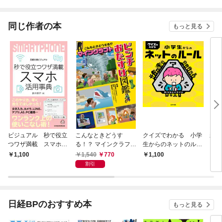
されています
りが
てく
OMI
同じ作者の本
もっと見る
ビジュアル 秒で役立
こんなときどうす
クイズでわかる 小学
親が
つワザ満載 スマホ活
る！？ マインクラフト
生からのネットのルー
スマ
用事典
ピンチおたすけ図鑑
ル
生 
1,540
770
1,100
1,100
1,
ト事
割引
日経BPのおすすめ本
もっと見る