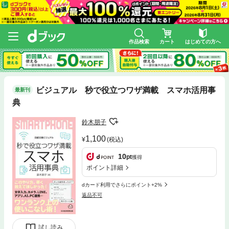
作品検索
カート
はじめての方へ
ビジュアル 秒で役立つワザ満載 スマホ活用事
最新刊
典
鈴木朋子
1,100
(税込)
10
pt
獲得
ポイント詳細
dカード利用でさらにポイント+2%
返品不可
試し読み