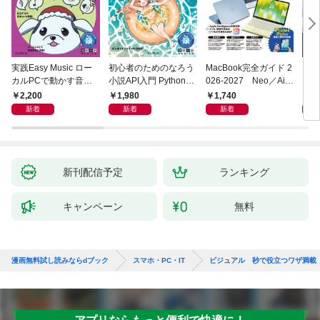
実践Easy Music ロー
初心者のためのなろう
MacBook完全ガイド 2
プロ
カルPCで動かす音楽
小説API入門 Pythonで
026-2027 Neo／Air
スタ
生成AI完全ガイド
作るデータ活用法
／Pro対応
決定
2,200
1,980
1,740
2,
TUD
新着
新着
新着
X/i
新刊配信予定
ランキング
キャンペーン
無料
漫画無料試し読みならdブック
スマホ・PC・IT
ビジュアル 秒で役立つワザ満載