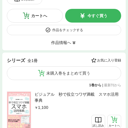
カートへ
今すぐ買う
作品をチェックする
作品情報へ
シリーズ
全1冊
お気に入り登録
未購入巻をまとめて買う
1巻から
|
最新刊から
ビジュアル 秒で役立つワザ満載 スマホ活用
事典
1,100
試し読み
カートへ