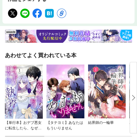
号、どうやって入力するの？・カーソル移動に便利な“裏メニュー”を使
う・カメラを素早く起動する・狙い通りの場所にピントを合わせる・「こ
れは何？」 カメラで撮って検索する・LINEの通知がうるさいので止めた
い・夜中に送るときは「ミュートメッセージ」で・誤送信したメッセージ
を取り消したい・人違いをしないように表示名をわかりすく変更・忘れて
はいけないメッセージを固定表示・YouTube動画を要約してもらう・AIの
講師を相手に英会話の練習をする・まるで学習アプリ AIが出す練習問題
で試験対策・迷惑電話の撃退法・詐欺メールにだまされないために・スマ
ホを紛失したときは……ほかにもテクニックが満載！
あわせてよく買われている本
【単行本】おデブ悪女
【タテヨミ】あなたは
結界師の一輪華
バッ
に転生したら、なぜか
もういりません
ロイ
ラスボス王子様に執着
今世