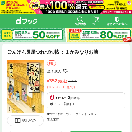
作品検索
カート
はじめての方へ
ごんげん長屋つれづれ帖 ： 1 かみなりお勝
割引
金子成人
352
(税込)
704
(2026/08/18まで)
3
pt
獲得
ポイント詳細
dカード利用でさらにポイント+2%
返品不可
試し読み