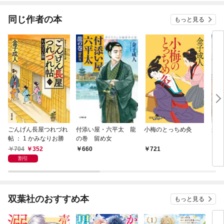
同じ作者の本
もっと見る
ごんげん長屋つれづれ
付添い屋・六平太 龍
小梅のとっちめ灸
かぎ
帖 ： 1 かみなりお勝
の巻 留め女
704
352
660
721
7
割引
双葉社のおすすめ本
もっと見る