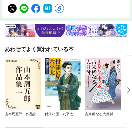
あわせてよく買われている本
山本周五郎 作品集
付添い屋・六平太
古来稀なる大目付
妄想