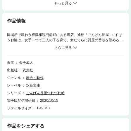
もっと見る
作品情報
岡場所で賑わう根津権現門前町にある裏店、通称「ごんげん長屋」に住ま
うお勝は、女手一つで三人の子を育て、女だてらに質屋の番頭を勤める大
年増。気っ風がよくて情に厚く、「かみなりお勝」とあだ名される彼女の
周りでは、なにかと騒動が巻き起こり――。時代劇の超大物脚本家が贈
る、笑いと人情たっぷりの江戸の市井のホームドラマ開幕！
著者
金子成人
出版社
双葉社
ジャンル
歴史・時代
レーベル
双葉文庫
シリーズ
ごんげん長屋つれづれ帖
電子版配信開始日
2020/10/15
ファイルサイズ
1.49 MB
作品をシェアする