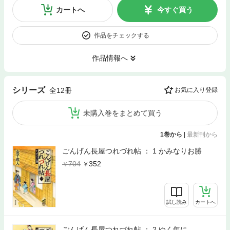
カートへ
今すぐ買う
作品をチェックする
作品情報へ
シリーズ
全12冊
お気に入り登録
未購入巻をまとめて買う
1巻から
|
最新刊から
ごんげん長屋つれづれ帖 ： 1 かみなりお勝
704
352
試し読み
カートへ
ごんげん長屋つれづれ帖 ： 2 ゆく年に