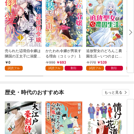
売られた辺境伯令嬢は
かたわれ令嬢が男装す
追放聖女のどろんこ農
小林
隣国の王太子に溺愛さ
る理由（コミック） 1
園生活～いつのまにか
ゴン
れる 1
隣国を救ってしまいま
0
990
693
770
539
7
した～（コミック） 1
試読フル
試読フル
割引
試読フル
割引
試
歴史・時代のおすすめ本
もっと見る