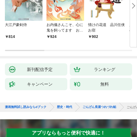
大江戸豪剣侍
お内儀さんこそ、心に
情けの花道 品川任侠
必殺
鬼を飼ってます おけ
お宿
の弦
いの戯作手帖
814
924
902
8
新刊配信予定
ランキング
キャンペーン
無料
漫画無料試し読みならdブック
歴史・時代
ごんげん長屋つれづれ帖
ごんげ
アプリならもっと便利で快適に！