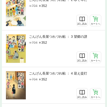
704
352
試し読み
カートへ
ごんげん長屋つれづれ帖 ： 3 望郷の譜
704
352
試し読み
カートへ
ごんげん長屋つれづれ帖 ： 4 迎え提灯
704
352
試し読み
カートへ