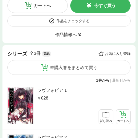
カートへ
今すぐ買う
作品をチェックする
作品情報へ
全3冊
シリーズ
お気に入り登録
完結
未購入巻をまとめて買う
1巻から
|
最新刊から
ラヴフォビア 1
628
試し読み
カートへ
ラヴフォビア 2