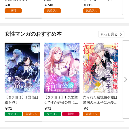
プ包囲網 1
0
748
715
9
無料
試読フル
試読フル
女性マンガのおすすめ本
もっと見る
【タテヨミ】1.野茨は
【タテヨミ】1.欠陥聖
売られた辺境伯令嬢は
千鶴
霜を抱く
女ですが絶倫公爵にす
隣国の王太子に溺愛さ
に一
がられています
れる 1
【分
71
71
0
0
家の
タテヨミ
試読フル
タテヨミ
新着
試読フル