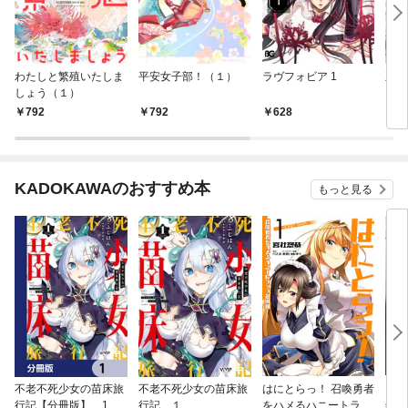
わたしと繁殖いたしま
平安女子部！（１）
ラヴフォビア 1
王様
しょう（１）
792
792
628
6
KADOKAWAのおすすめ本
もっと見る
不老不死少女の苗床旅
不老不死少女の苗床旅
はにとらっ！ 召喚勇者
ダ・
行記【分冊版】 1
行記 １
をハメるハニートラッ
年9