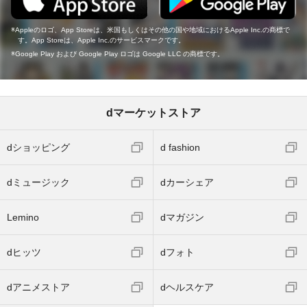
Appleのロゴ、App Storeは、米国もしくはその他の国や地域におけるApple Inc.の商標で
す。App Storeは、Apple Inc.のサービスマークです。
Google Play および Google Play ロゴは Google LLC の商標です。
dマーケットストア
dショッピング
d fashion
dミュージック
dカーシェア
Lemino
dマガジン
dヒッツ
dフォト
dアニメストア
dヘルスケア