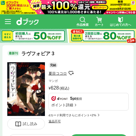
作品検索
カート
はじめての方へ
ラヴフォビア 3
最新刊
完結
夏目ココロ
マンガ
628
(税込)
5
pt
獲得
ポイント詳細
dカード利用でさらにポイント+2%
返品不可
試し読み