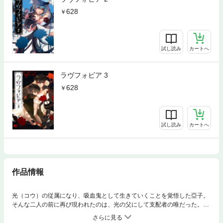
628
試し読み
カートへ
ラヴフォビア 3
628
試し読み
カートへ
作品情報
光（コウ）の従属になり、吸血鬼として生きていくことを覚悟した亞子。
そんな二人の前に再び現われたのは、光の父にして支配者の唯だった。光
を支配下に置くため、亞子の弟・優夜を利用する唯。唯にそそのかされた
優夜は、光に銀のナイフを向けるが、その切っ先が切り裂いたものは―