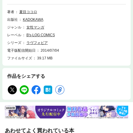
―！？
著者
夏目ココロ
出版社
KADOKAWA
ジャンル
女性マンガ
レーベル
B's-LOG COMICS
シリーズ
ラヴフォビア
電子版配信開始日
2014/07/04
ファイルサイズ
39.17 MB
作品をシェアする
あわせてよく買われている本