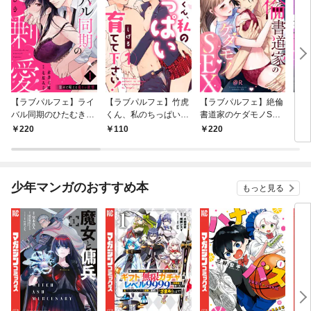
【ラブパルフェ】ライ
【ラブパルフェ】竹虎
【ラブパルフェ】絶倫
【ラ
バル同期のひたむき過
くん、私のちっぱい育
書道家のケダモノSEX
り慶
剰愛～深々と咥える重
てて下さい！ 1
～雇い主が朝まで離し
愛沼
220
110
220
2
たい欲情 1
てくれません 1
絶頂
少年マンガのおすすめ本
もっと見る