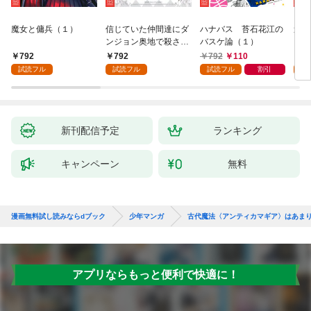
魔女と傭兵（１）
信じていた仲間達にダ
ハナバス 苔石花江の
追放
ンジョン奥地で殺され
バスケ論（１）
『自
かけたがギフト『無限
領地
792
792
792
110
7
ガチャ』でレベル９９
強の
試読フル
試読フル
試読フル
割引
試
９９の仲間達を手に入
～最
れて元パーティーメン
で始
バーと世界に復讐＆
拓ス
『ざまぁ！』します！
（１
（１）
新刊配信予定
ランキング
キャンペーン
無料
漫画無料試し読みならdブック
少年マンガ
古代魔法〈アンティカマギア〉はあま
アプリならもっと便利で快適に！