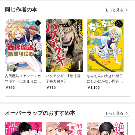
同じ作者の本
もっと見る
古代魔法＜アンティカ
バクアクギ 1巻【電
ちんちんの大きい相手
マギア＞はあまりにも
子特典付き】
にしか効かない即死魔
1
法 ～ちっちゃい僧侶
792
770
1,100
のぼうけんたん～
オーバーラップのおすすめ本
もっと見る