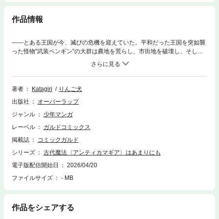
作品情報
――とある王国が今、滅びの危機を迎えていた。平和だった王国を突如襲
った怪物"武装ペンギン"の大群は農地を荒らし、市街地を破壊し、そして
人々を殺戮した。この怪物に対し、魔導技術者ギョームが率いる王国軍は
電子演算機と液体燃料を用いた高火力の"現代魔法"で応戦するが力及ば
ず、たった3ヶ月間で国土の99%を失ってしまった。絶望の淵に飲まれる
王国民たちに、王女ルイスは希望の予言を告げる。「今日の正午、1000年
著者
Katagiri
りんご犬
前の大魔導士が復活する――」果たして伝説の大魔導士・アルヴィラは蘇
出版社
オーバーラップ
り、武装ペンギンに向かって最大の"古代魔法"を放つが……!?1000年前の
大魔導士＆現代の最強技術者が亡国の危機に立ち向かう！ド迫力の超ハイ
ジャンル
少年マンガ
テンションバトルファンタジー、開幕!!!
レーベル
ガルドコミックス
掲載誌
コミックガルド
シリーズ
古代魔法〈アンティカマギア〉はあまりにも
電子版配信開始日
2026/04/20
ファイルサイズ
- MB
作品をシェアする