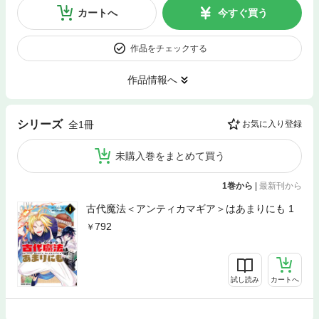
カートへ
今すぐ買う
作品をチェックする
作品情報へ
シリーズ
全1冊
お気に入り登録
未購入巻をまとめて買う
1巻から
|
最新刊から
古代魔法＜アンティカマギア＞はあまりにも 1
792
試し読み
カートへ