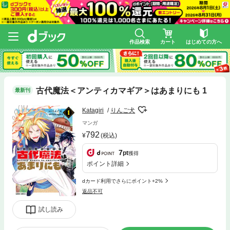
作品検索
カート
はじめての方へ
古代魔法＜アンティカマギア＞はあまりにも 1
最新刊
Katagiri
りんご犬
マンガ
792
(税込)
7
pt
獲得
ポイント詳細
dカード利用でさらにポイント+2%
返品不可
試し読み