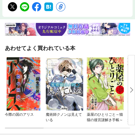
あわせてよく買われている本
今際の国のアリス
魔術師クノンは見えて
薬屋のひとりごと～猫
ドア
いる
猫の後宮謎解き手帳～
速攻