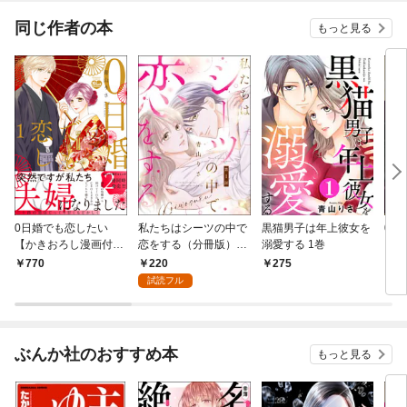
めたら～ 【単話版】
同じ作者の本
もっと見る
0日婚でも恋したい
私たちはシーツの中で
黒猫男子は年上彼女を
0日
【かきおろし漫画付】
恋をする（分冊版）
溺愛する 1巻
（分
（1）
【第1話】
話】
220
770
275
2
試読フル
ぶんか社のおすすめ本
もっと見る