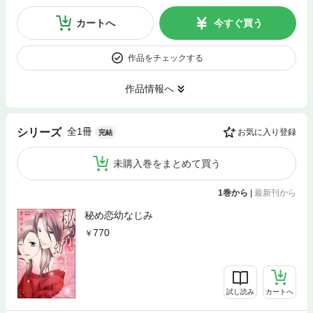
カートへ
今すぐ買う
作品をチェックする
作品情報へ
全1冊
シリーズ
お気に入り登録
完結
未購入巻をまとめて買う
1巻から
|
最新刊から
秘め恋幼なじみ
770
試し読み
カートへ