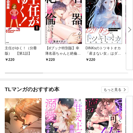
主任がゆく！（分冊
【dブック特別版】幸
DINKsのトツキトオカ
【d
版） 【第1話】
薄名器ちゃんと絶倫エ
「産まない女」はダメ
物伯
リートくん むさぼりエ
ですか？（分冊版）
嬢は
220
220
220
2
ッチが甘すぎる（分冊
【第1話】
（分
版） 【第1話】
話】
TLマンガのおすすめ本
もっと見る