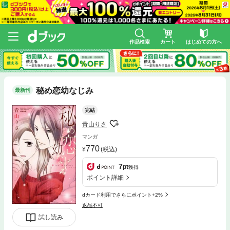
作品検索
カート
はじめての方へ
秘め恋幼なじみ
最新刊
完結
青山りさ
マンガ
770
(税込)
7
pt
獲得
ポイント詳細
dカード利用でさらにポイント+2%
返品不可
試し読み