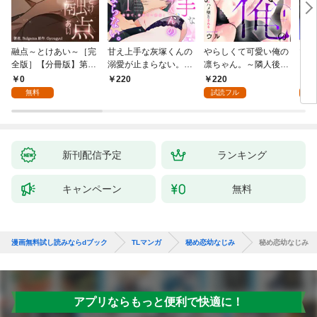
融点～とけあい～［完
甘え上手な灰塚くんの
やらしくて可愛い俺の
マゾ
全版］【分冊版】第1
溺愛が止まらない。純
凛ちゃん。～隣人後輩
くさ
話
情で、健気で…絶倫！
くんのイキすぎた執着
ッチ
0
220
2
220
(1)
にハメ堕とされる～(1)
まま
無料
試読フル
試
～(1
新刊配信予定
ランキング
キャンペーン
無料
漫画無料試し読みならdブック
TLマンガ
秘め恋幼なじみ
秘め恋幼なじみ
アプリならもっと便利で快適に！