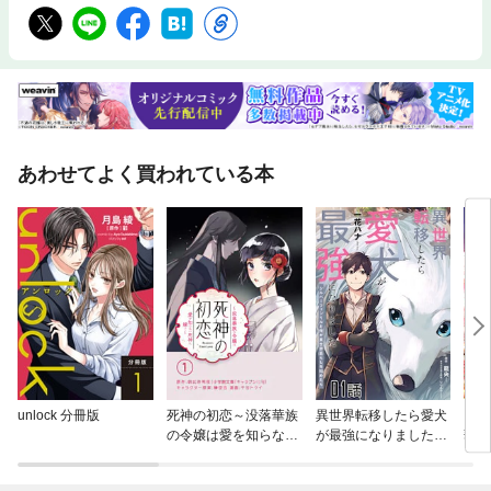
あわせてよく買われている本
unlock 分冊版
死神の初恋～没落華族
異世界転移したら愛犬
【単
の令嬢は愛を知らない
が最強になりました～
華
死神に嫁ぐ～【単話】
シルバーフェンリルと
俺が異世界暮らしを始