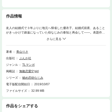
作品情報
友人の結婚式で３年ぶりに地元へ帰省した優衣子。結婚式前夜、あること
がきっかけで疎遠になっていた幼なじみの泰知と再会して――。表題作
「奥まで知りたい」のほか、どきどきの甘いラブストーリーが満載!!
著者
青山りさ
出版社
ぶんか社
ジャンル
TLマンガ
掲載誌
無敵恋愛S*girl
シリーズ
秘め恋幼なじみ
電子版配信開始日
2019/10/07
ファイルサイズ
32.99 MB
作品をシェアする