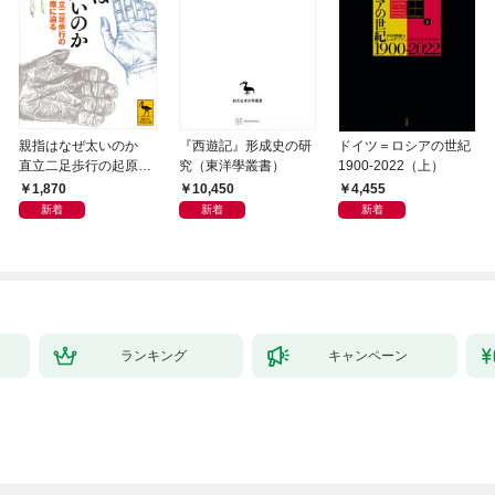
親指はなぜ太いのか
『西遊記』形成史の研
ドイツ＝ロシアの世紀
直立二足歩行の起原に
究（東洋學叢書）
1900-2022（上）
迫る
1,870
10,450
4,455
新着
新着
新着
ランキング
キャンペーン