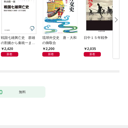
戦国七雄興亡史 群雄
琉球外交史 唐・大和
日中１５年戦争
の割拠から秦統一まで
の御取合
の道程
2,420
2,200
2,035
新着
新着
新着
無料