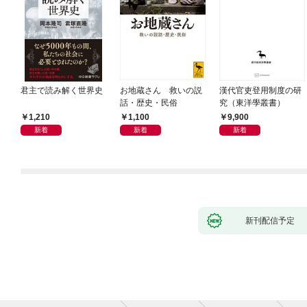
君主で読み解く世界史
お地蔵さん 救いの説
漢代官吏登用制度の研
話・歴史・民俗
究（東洋學叢書）
1,210
1,100
9,900
新着
新着
新着
新刊配信予定