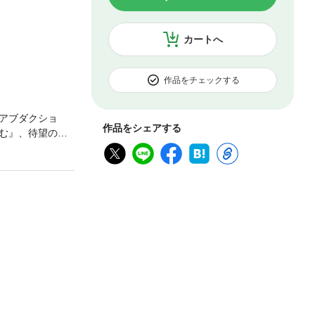
カートへ
作品をチェックする
アブダクショ
作品をシェアする
む』、待望の続
のは「土偶は植
食料資源である
世界中で発見さ
に応用し、１万
作られた「旧石
照らされる──。
もうひとつは
神話の旅 第１
る《人間》第３
土偶の解読を定
代の注目すべき
おわりに