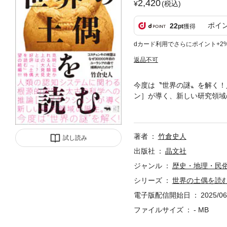
2,420
(税込)
ポイ
22
pt
獲得
dカード利用でさらにポイント+2
返品不可
今度は〝世界の謎〟を解く！
ン］が導く、新しい研究領域
編！＜植物精霊像＞としての
物をかたどった精霊像である
と考えることで解読可能なも
著者
竹倉史人
れており、しかもその正体は
試し読み
２千年前に出現する不思議な
出版社
晶文社
器時代フィギュア」の正体に
ジャンル
歴史・地理・民
【公理Ｘ】人体を持つものに
シリーズ
世界の土偶を読
〈人体化の作用によって人体
章：人体を獲得する植物たち
電子版配信開始日
2025/06
章：子種＝種子を妊娠する「
ファイルサイズ
- MB
式化する第５章：新石器時代
土偶たち付録２：「土偶研究