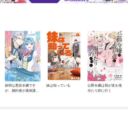
病弱な悪役令嬢です
妹は知っている
公爵令嬢は我が道を場
が、婚約者が過保護す
当たり的に行く
ぎて逃げ出したい(私た
ち犬猿の仲でしたよ
ね！？)