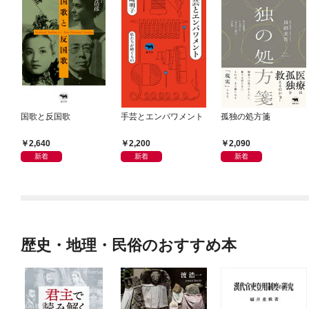
国歌と反国歌
手芸とエンパワメント
孤独の処方箋
2,640
2,200
2,090
新着
新着
新着
歴史・地理・民俗のおすすめ本