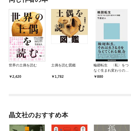
世界の土偶を読む
土偶を読む図鑑
輪廻転生 〈私〉をつ
なぐ生まれ変わりの物
語
2,420
1,782
880
晶文社のおすすめ本