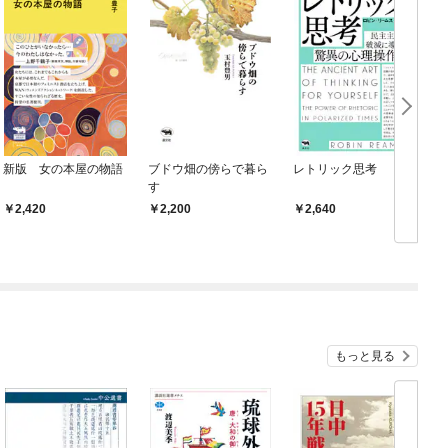
新版 女の本屋の物語
ブドウ畑の傍らで暮ら
レトリック思考
す
2,420
2,200
2,640
もっと見る