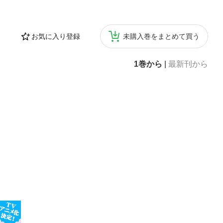
お気に入り登録
未購入巻をまとめて買う
1巻から
|
最新刊から