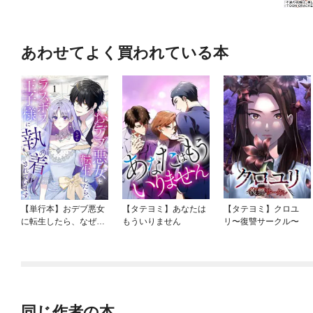
あわせてよく買われている本
【単行本】おデブ悪女
【タテヨミ】あなたは
【タテヨミ】クロユ
に転生したら、なぜか
もういりません
リ〜復讐サークル〜
ラスボス王子様に執着
されています
同じ作者の本