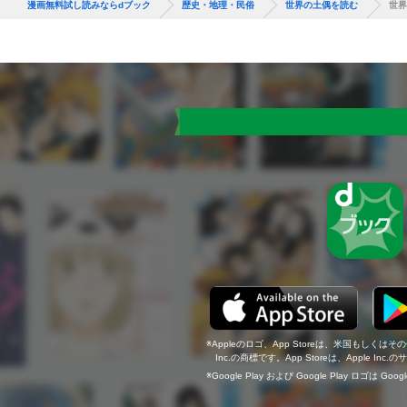
漫画無料試し読みならdブック
歴史・地理・民俗
世界の土偶を読む
世界
Appleのロゴ、App Storeは、米国もしくはそ
Inc.の商標です。App Storeは、Apple In
Google Play および Google Play ロゴは Go