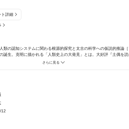
ント詳細
%
人類の認知システムに関わる根源的探究と太古の科学への仮説的推論［
の誕生。克明に描かれる「人類史上の大発見」とは。大好評『土偶を読
土偶を読み解く、時空を超えた旅へ。前著『土偶を読む』で検証された
」というシナリオ。奇妙に見えた土偶の形態は、そのモチーフが当時の
のとなった。しかし、大きな謎はまだ残されていた。古代フィギュアは
いまだ解明されていないのだ。本書は縄文土偶の解読方法を世界の土偶
姿の「新石器時代フィギュア」、そして３万年前に謎の捕縛された姿で
迫る。人類史における最大の難問に、いまリベラルアーツの新しい光が
俗
は二種類が存在している。ひとつは〈最初から人体を所有するもの〉、
む
を獲得したもの〉である。［目次］はじめに序 章：人類史をたどる
第２章：メタ・ヒューマンの世界――アニミズムあるいは宇宙を構成す
/12
炭水化物の精霊」たち第４章：土偶を読むとは？――パース記号論から
フィギュアの解読第６章：旧石器時代フィギュアの解読付録１：縄文時
」の研究――パース記号論から概観する日本の土偶研究史と未来の展望