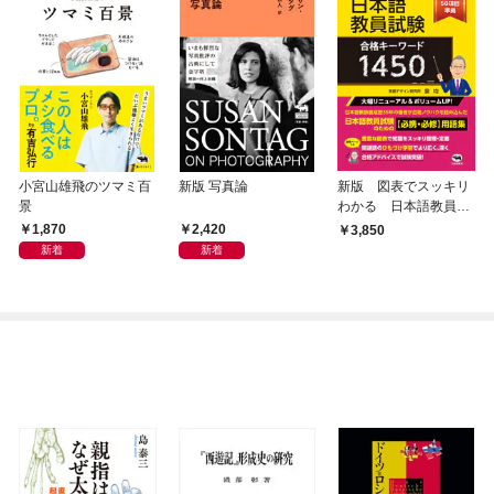
小宮山雄飛のツマミ百
新版 写真論
新版 図表でスッキリ
景
わかる 日本語教員試
験合格キーワード1450
1,870
2,420
3,850
新着
新着