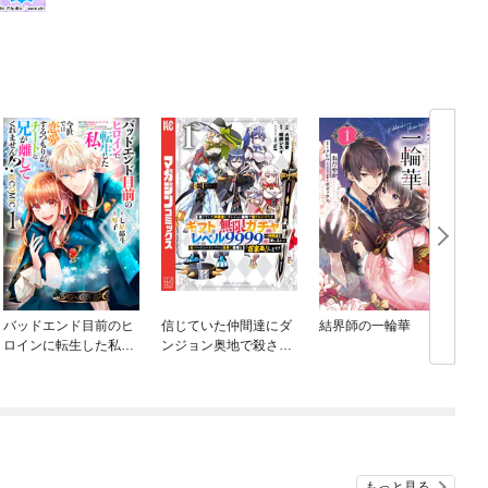
バッドエンド目前のヒ
信じていた仲間達にダ
結界師の一輪華
ロインに転生した私、
ンジョン奥地で殺され
今世では恋愛するつも
かけたがギフト『無限
りがチートな兄が離し
ガチャ』でレベル９９
てくれません！？@C
９９の仲間達を手に入
OMIC
れて元パーティーメン
バーと世界に復讐＆
『ざまぁ！』します！
もっと見る