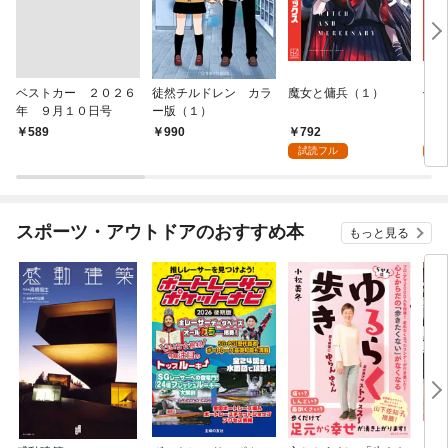
ベストカー ２０２６
徒然チルドレン カラ
魔女と傭兵（１）
信じ
年 ９月１０日号
ー版（１）
ンジ
かけ
792
7
￥589
990
ガチ
試読フル
試
９９
れて
バー
『ざ
スポーツ・アウトドアのおすすめ本
もっと見る
（１