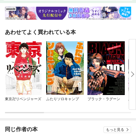
あわせてよく買われている本
東京卍リベンジャーズ
ふたりソロキャンプ
ブラック・ラグーン
忠誠
たの
あげ
同じ作者の本
もっと見る