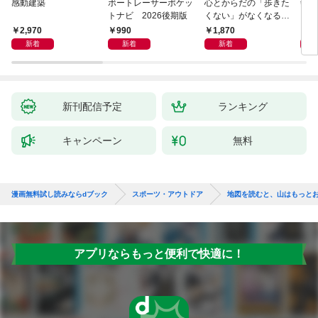
感動建築
ボートレーサーポケッ
心とからだの「歩きた
剣道
トナビ 2026後期版
くない」がなくなる
らせん流 ゆるらく歩
2,970
990
1,870
1,
き
新着
新着
新着
新刊配信予定
ランキング
キャンペーン
無料
漫画無料試し読みならdブック
スポーツ・アウトドア
地図を読むと、山はもっと
アプリならもっと便利で快適に！