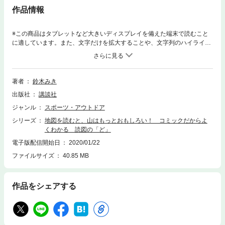
作品情報
※この商品はタブレットなど大きいディスプレイを備えた端末で読むこと
に適しています。また、文字だけを拡大することや、文字列のハイライ
ト、検索、辞書の参照、引用などの機能が使用できません。登山地図、地
形図、コンパス。登山道具に挙げられていても人任せだったアナタ、持っ
ているのに使い方がイマイチわからないアナタ、使うのが面倒くさいアナ
タ、地図読みしたくて読図本を読もうとしてもチンプンカンプンだったア
著者
鈴木みき
ナタ……そんなアナタ方に捧げる、日本でいちばんわかりやすい読図本
出版社
講談社
（たぶん）！
ジャンル
スポーツ・アウトドア
シリーズ
地図を読むと、山はもっとおもしろい！ コミックだからよ
くわかる 読図の「ど」
電子版配信開始日
2020/01/22
ファイルサイズ
40.85 MB
作品をシェアする