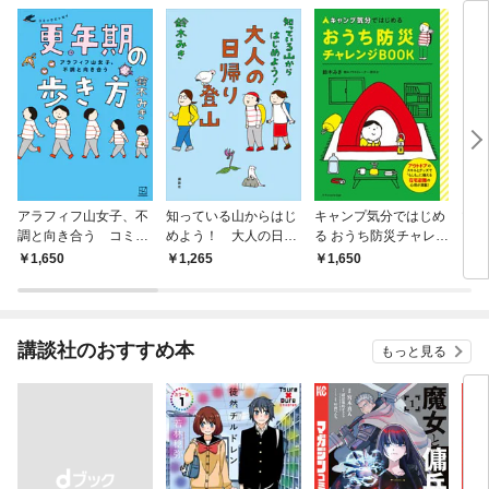
アラフィフ山女子、不
知っている山からはじ
キャンプ気分ではじめ
マウ
調と向き合う コミッ
めよう！ 大人の日帰
る おうち防災チャレン
フォ
クエッセイ 更年期の
り登山
ジBOOK
1,650
1,265
1,650
1,
歩き方
講談社のおすすめ本
もっと見る