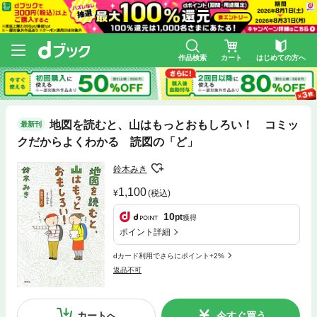
作品検索
カート
はじめての方へ
地図を読むと、山はもっとおもしろい！ コミッ
最新刊
クだからよくわかる 読図の「ど」
鈴木みき
1,100
(税込)
10
pt
獲得
ポイント詳細
dカード利用でさらにポイント+2%
返品不可
カートへ
今すぐ買う