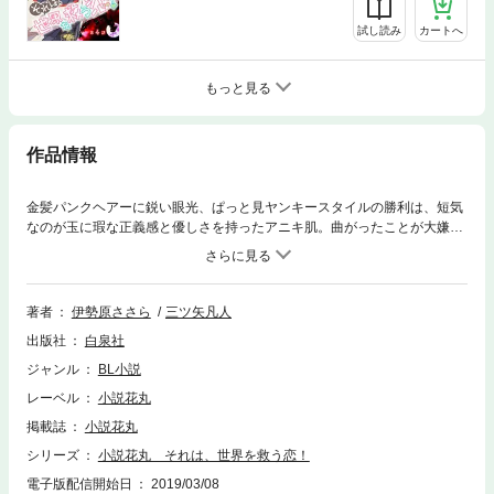
試し読み
カートへ
もっと見る
作品情報
金髪パンクヘアーに鋭い眼光、ぱっと見ヤンキースタイルの勝利は、短気
なのが玉に瑕な正義感と優しさを持ったアニキ肌。曲がったことが大嫌い
な性格が災いし、バイト先で騒ぎを起こしクビになって落ち込んでいたあ
る日、勝利は田舎の祖母の家を売却すると連絡を受け、自分の育った家に
飛んで戻る。そこで祖母が買ってくれたゲーム機をみつけ懐かしくなり、
スイッチを入れてると、ゲーム機が眩い光を放ち、目の前に猫耳しっぽつ
著者
伊勢原ささら
三ツ矢凡人
きの可愛い少年が突然現れて!? 愛と癒しの、異世界トリップけもみみフ
出版社
白泉社
ァンタジー！(「それは、世界を救う恋！ 第１話」はウェブ・マガジン小
説花丸 Vol.57に収録されています。重複購入にご注意ください)
ジャンル
BL小説
レーベル
小説花丸
掲載誌
小説花丸
シリーズ
小説花丸 それは、世界を救う恋！
電子版配信開始日
2019/03/08