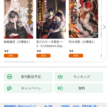
銅銭龕世［分冊版1］
初三の六一児童節 〜
烈火澆愁［分冊版1］
刑事
3・6 Children's Day fo
r You〜［分冊版1］
0
0
0
6
無料
無料
無料
新刊配信予定
ランキング
キャンペーン
無料
漫画無料試し読みならdブック
BL小説
小説花丸 それは、世界を救う恋！