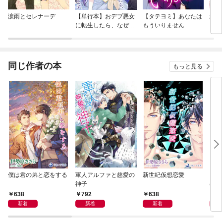
涙雨とセレナーデ
【単行本】おデブ悪女
【タテヨミ】あなたは
結界
に転生したら、なぜか
もういりません
ラスボス王子様に執着
されています
同じ作者の本
もっと見る
僕は君の弟と恋をする
軍人アルファと慈愛の
新世紀仮想恋愛
アル
神子
の秘
638
792
638
6
新着
新着
新着