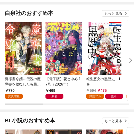
白泉社のおすすめ本
もっと見る
魔導書令嬢～伝説の魔
【電子版】花とゆめ 1
転生悪女の黒歴史 1
一途
導書を修復したら最強
7号（2026年）
巻
ない
の精霊が味方になりま
があ
770
469
594
475
5
した（クールな王弟殿
い！
試読増量
新着
試読フル
割引
試
下がなぜかいつもそば
にいます）～【おまけ
描き下ろし付き】 1
巻
BL小説のおすすめ本
もっと見る