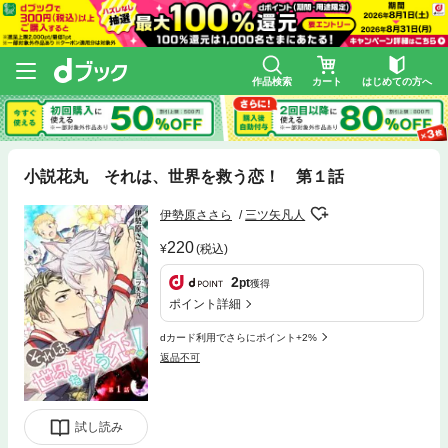
作品検索
カート
はじめての方へ
小説花丸 それは、世界を救う恋！ 第１話
伊勢原ささら
三ツ矢凡人
220
(税込)
2
pt
獲得
ポイント詳細
dカード利用でさらにポイント+2%
返品不可
試し読み