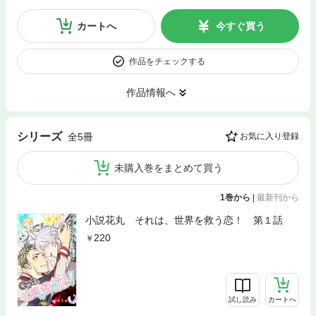
カートへ
今すぐ買う
作品をチェックする
作品情報へ
シリーズ
全5冊
お気に入り登録
未購入巻をまとめて買う
1巻から
|
最新刊から
小説花丸 それは、世界を救う恋！ 第１話
220
試し読み
カートへ