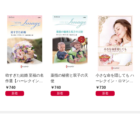
幼すぎた結婚 至福の名
薬指の秘密と双子の天
小さな命を隠しても ハ
作選【ハーレクイン・
使
ーレクイン・ロマン
イマージュ版】
ス・タイムマシン
740
740
730
新着
新着
新着