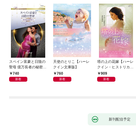
スペイン富豪と日陰の
天使のとりこ【ハーレ
塔の上の花嫁【ハーレ
聖母 億万長者の秘密同
クイン文庫版】
クイン・ヒストリカ
盟 II ハーレクイン・ロ
ル・スペシャル版】
740
760
909
マンス～純潔のシンデ
新着
新着
新着
レラ～
新刊配信予定