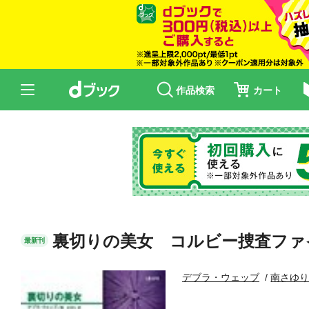
作品検索
カート
裏切りの美女 コルビー捜査ファ
最新刊
デブラ・ウェッブ
南さゆ