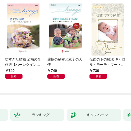
幼すぎた結婚 至福の名
薬指の秘密と双子の天
仮面の下の純潔 キャロ
作選【ハーレクイン・
使
ル・モーティマー・コ
イマージュ版】
レクション【ハーレク
740
740
730
イン・マスターピース
新着
新着
新着
版】
ランキング
キャンペーン