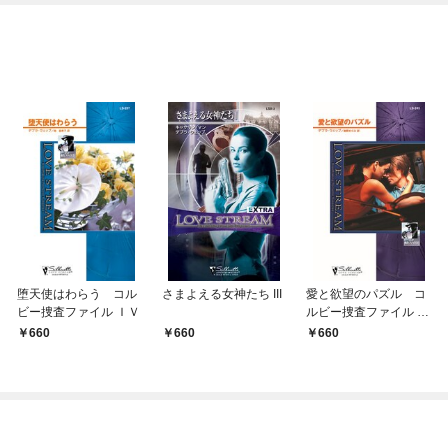
OMIC
堕天使はわらう コル
さまよえる女神たち III
愛と欲望のパズル コ
ビー捜査ファイル ＩＶ
ルビー捜査ファイル Ｖ
Ｉ
660
660
660