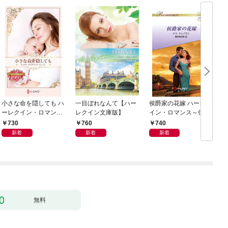
小さな命を隠しても ハ
一目ぼれなんて【ハー
侯爵家の花嫁 ハーレク
ーレクイン・ロマン
レクイン文庫版】
イン・ロマンス～伝説
ス・タイムマシン
の名作選～【ハーレク
730
760
740
イン・ロマンス版】
新着
新着
新着
無料