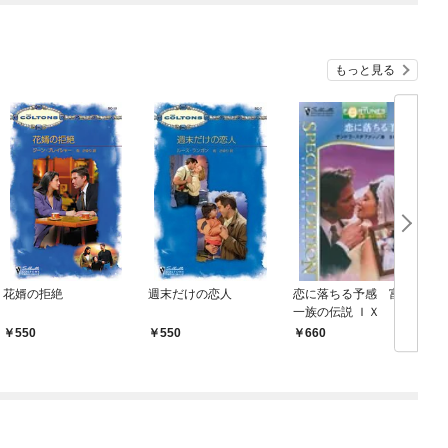
もっと見る
花婿の拒絶
週末だけの恋人
恋に落ちる予感 富豪
一族の伝説 ＩＸ
550
550
660