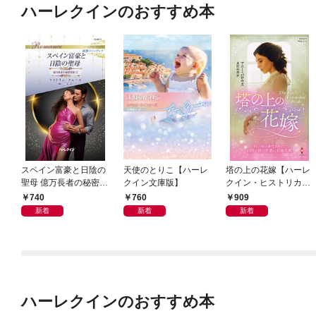
ハーレクインのおすすめ本
スペイン富豪と日陰の
天使のとりこ【ハーレ
塔の上の花嫁【ハーレ
聖母 億万長者の秘密同
クイン文庫版】
クイン・ヒストリカ
盟 II ハーレクイン・ロ
ル・スペシャル版】
740
760
909
マンス～純潔のシンデ
新着
新着
新着
レラ～
ハーレクインのおすすめ本