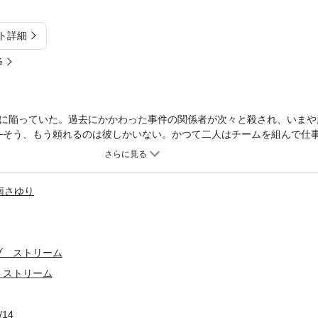
ト詳細
%
に陥っていた。過去にかかわった事件の関係者が次々と殺され、いまや
─そう、もう頼れるのは彼しかいない。かつて二人はチームを組んで仕
いた。だが、そのせいで重要な任務を失敗して、彼は連邦執行官として
だわたしを恨んでいるかしら？久しぶりの再会を前にして、ニコルの心
南さゆり
ブ ストリーム
 ストリーム
/14