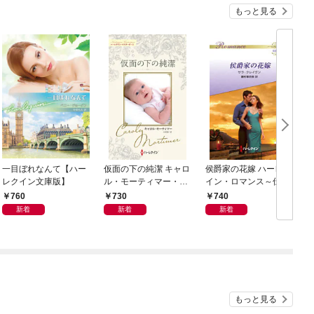
もっと見る
一目ぼれなんて【ハー
仮面の下の純潔 キャロ
侯爵家の花嫁 ハーレク
レクイン文庫版】
ル・モーティマー・コ
イン・ロマンス～伝説
レクション【ハーレク
の名作選～【ハーレク
760
730
740
イン・マスターピース
イン・ロマンス版】
新着
新着
新着
版】
もっと見る