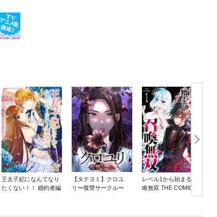
王太子妃になんてなり
【タテヨミ】クロユ
レベル1から始まる召
たくない！！ 婚約者編
リ〜復讐サークル〜
喚無双 THE COMIC