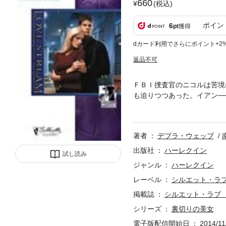
660
(税込)
ポイン
6
pt
獲得
dカード利用でさらにポイント+2
返品不可
ＦＢＩ捜査官のニコルは苦境
も迫りつつあった。イアン─
に親密な時間も分かち合って
ったのだった。イアンは、ま
がった。
著者
デブラ・ウェッブ
出版社
ハーレクイン
試し読み
ジャンル
ハーレクイン
レーベル
シルエット・ラ
掲載誌
シルエット・ラブ
シリーズ
裏切りの美女
電子版配信開始日
2014/11