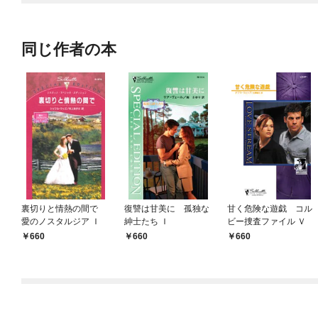
同じ作者の本
裏切りと情熱の間で
復讐は甘美に 孤独な
甘く危険な遊戯 コル
愛のノスタルジア Ｉ
紳士たち Ｉ
ビー捜査ファイル Ｖ
660
660
660