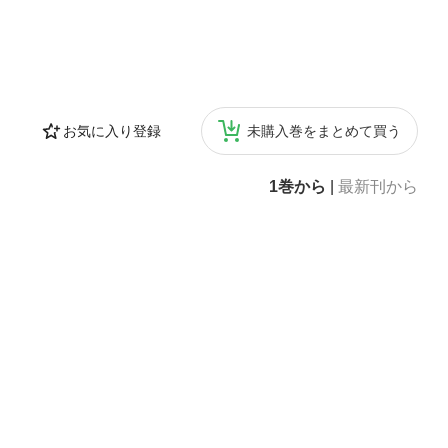
お気に入り登録
未購入巻をまとめて買う
1巻から
|
最新刊から