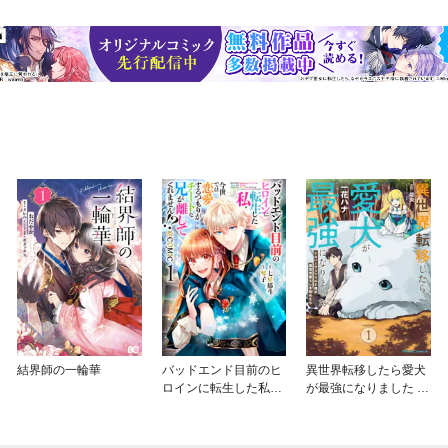
結界師の一輪華
バッドエンド目前のヒ
異世界転移したら愛犬
ロインに転生した私、
が最強になりました ～
今世では恋愛するつも
シルバーフェンリルと
りがチートな兄が離し
俺が異世界暮らしを始
てくれません！？@C
めたら～ THE COMIC