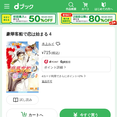
作品検索
カート
はじめての方へ
豪華客船で恋は始まる 4
水上ルイ
715
(税込)
6
pt
獲得
ポイント詳細
dカード利用でさらにポイント+2%
返品不可
試し読み
カートへ
今すぐ買う