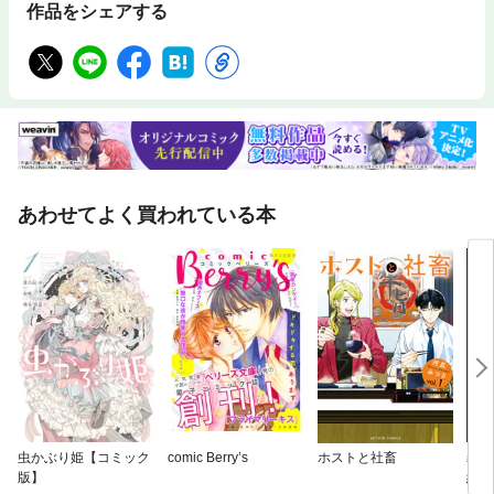
作品をシェアする
あわせてよく買われている本
虫かぶり姫【コミック
comic Berry’s
ホストと社畜
義妹
版】
約破