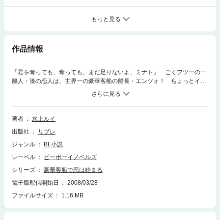
もっと見る
作品情報
「君を奪っても、奪っても、まだ足りないよ、ミナト」 ごくフツーの一
般人・湊の恋人は、世界一の豪華客船の船長・エンツォ！ ちょっとイジ
ワルで、最高にセクシーな彼の菫の瞳に見つめられ、湊は甘く蕩けてしま
って…！ そんな濃密な航海の最中、なんと船上で宝石盗難事件が。愛す
るエンツォのため、湊は部屋係の制服を借りて、秘密潜入捜査を開始す
る!! 海の貴公子と熱い恋！
著者
水上ルイ
出版社
リブレ
ジャンル
BL小説
レーベル
ビーボーイノベルズ
シリーズ
豪華客船で恋は始まる
電子版配信開始日
2008/03/28
ファイルサイズ
1.16 MB