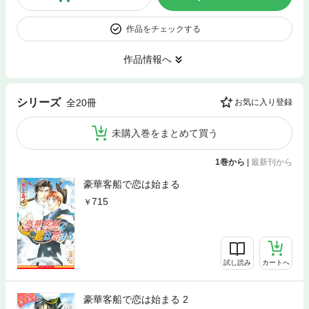
作品をチェックする
作品情報へ
シリーズ
全20冊
お気に入り登録
未購入巻をまとめて買う
1巻から
|
最新刊から
豪華客船で恋は始まる
715
試し読み
カートへ
豪華客船で恋は始まる 2