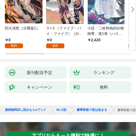
烈火澆愁［分冊版1］
５×５（ファイブ・バ
小説「二哈和他的白猫
病案本
イ・ファイブ）［分冊
師尊」第1巻（ハスキ
pe
版１］
ーとかれのしろねこし
0
0
0
2,420
ずん）
無料
無料
新刊配信予定
ランキング
キャンペーン
無料
漫画無料試し読みならdブック
BL小説
豪華客船で恋は始まる
豪華客船で恋
アプリならもっと便利で快適に！