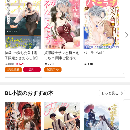
特級αの愛したΩ【電
貞潔騎士サマと初々え
バニラブvol.1
偽者
子限定かきおろし付】
っち 〜閨事ご指導でき
どで
かねます！〜（1）
888
621
220
330
1
試読増量
割引
試読フル
BL小説のおすすめ本
もっと見る