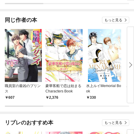
私は
【分
同じ作者の本
もっと見る
職員室の最凶のプリン
豪華客船で恋は始まる
水上ルイMemorial Bo
パト
ス
Characters Book
ok
607
2,376
330
9
リブレのおすすめ本
もっと見る