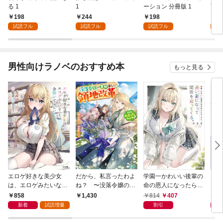
る 1
1
ーション 分冊版 1
言っ
198
244
198
2
試読フル
試読フル
試読フル
試
男性向けラノベのおすすめ本
もっと見る
エロゲ好きな美少女
だから、私言ったわよ
学園一かわいい後輩の
くた
は、エロゲみたいなこ
ね？ 〜没落令嬢の案
命の恩人になったら、
ども
と全部シてほしい【電
外楽しい領地改革〜
通い妻になって関係を
858
814
407
8
1,430
子ＳＳ特典付き】
迫ってくる。
新着
試読増量
割引