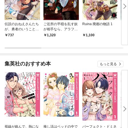
伝説のおねえさんたち
ご近所の平穏を乱す奴
Ruina 廃都の物語 1
い
が、勇者のいうことを
が相手なら、アラフィ
ｃａ
聞いてくれないのです
フ勇者の最強スキルを
陽師
737
1,320
1,100
6
が
使わざるをえない！
集英社のおすすめ本
もっと見る
視線が絡んで、熱にな
推し活はベッドの中で
パーフェクト・ドミネ
ふし