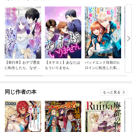
【単行本】おデブ悪女
【タテヨミ】あなたは
バッドエンド目前のヒ
【タ
に転生したら、なぜか
もういりません
ロインに転生した私、
リ〜
ラスボス王子様に執着
今世では恋愛するつも
されています
りがチートな兄が離し
てくれません！？@C
OMIC
同じ作者の本
もっと見る