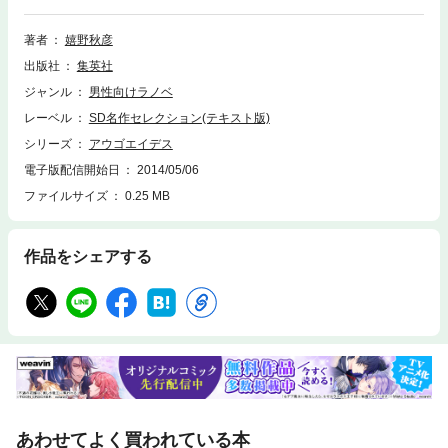
に取り憑かれ、おまけに命まで狙われるハメになった美人姉妹(?)の運命や
いかに!? ビミョーな兄妹愛+魔神(アウゴエイデス)の、ヘソ萌えアクション
著者
嬉野秋彦
アドベンチャー!! ※この商品にはイラストが収録されていません。
出版社
集英社
ジャンル
男性向けラノベ
レーベル
SD名作セレクション(テキスト版)
シリーズ
アウゴエイデス
電子版配信開始日
2014/05/06
ファイルサイズ
0.25 MB
作品をシェアする
あわせてよく買われている本