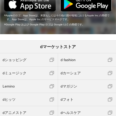
Appleのロゴ、App Storeは、米国もしくはその他の国や地域におけるApple Inc.の商標で
す。App Storeは、Apple Inc.のサービスマークです。
Google Play および Google Play ロゴは Google LLC の商標です。
dマーケットストア
dショッピング
d fashion
dミュージック
dカーシェア
Lemino
dマガジン
dヒッツ
dフォト
dアニメストア
dヘルスケア