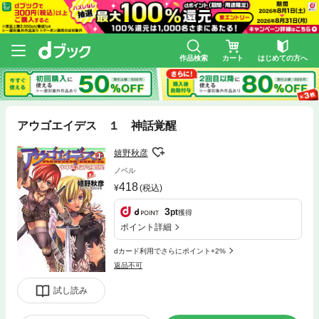
作品検索
カート
はじめての方へ
アウゴエイデス １ 神話覚醒
嬉野秋彦
ノベル
418
(税込)
3
pt
獲得
ポイント詳細
dカード利用でさらにポイント+2%
返品不可
試し読み