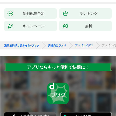
新刊配信予定
ランキング
キャンペーン
無料
漫画無料試し読みならdブック
男性向けラノベ
アウゴエイデス
アウゴエイ
アプリならもっと便利で快適に！