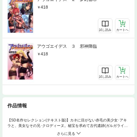
418
試し読み
カートへ
アウゴエイデス ３ 邪神降臨
418
試し読み
カートへ
作品情報
【SD名作セレクション(テキスト版)】カネに目がない赤毛の美少女･アキ
ラと、美女なその兄･クロディーヌ。秘宝を求めて古代遺跡(ガルガライラ)
にもぐったふたりは、そこで奇妙な石を発見する。ところが、うっかりそ
れを呑み込んでしまったアキラのヘソが突然喋り出して…ナゾのヘソ野郎