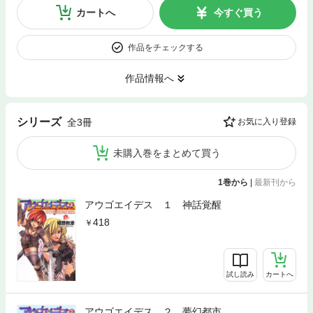
カートへ
今すぐ買う
作品をチェックする
作品情報へ
シリーズ
全3冊
お気に入り登録
未購入巻をまとめて買う
1巻から
|
最新刊から
アウゴエイデス １ 神話覚醒
418
試し読み
カートへ
アウゴエイデス ２ 夢幻都市