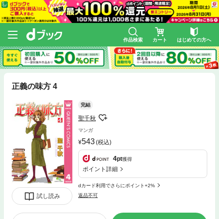
作品検索
カート
はじめての方へ
正義の味方 4
完結
聖千秋
マンガ
543
(税込)
4
pt
獲得
ポイント詳細
dカード利用でさらにポイント+2%
試し読み
返品不可