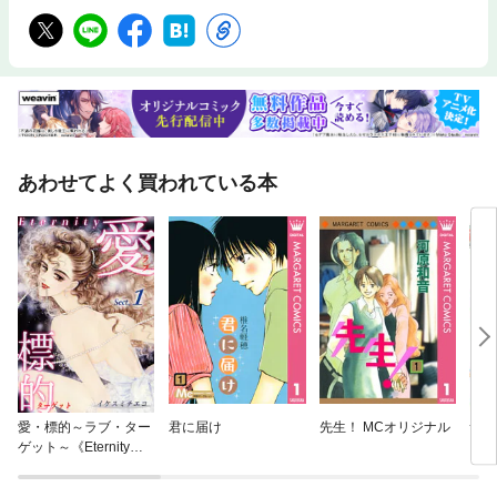
あわせてよく買われている本
愛・標的～ラブ・ター
君に届け
先生！ MCオリジナル
サチ
ゲット～《Eternity》
【話】