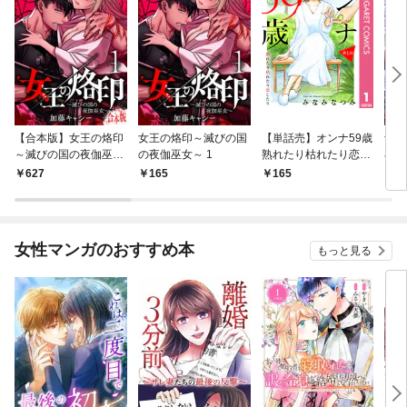
【合本版】女王の烙印
女王の烙印～滅びの国
【単話売】オンナ59歳
予言
～滅びの国の夜伽巫女
の夜伽巫女～ 1
熟れたり枯れたり恋し
小鳥
～ 1
たり 1
る専
627
165
165
1
う」
分冊
女性マンガのおすすめ本
もっと見る