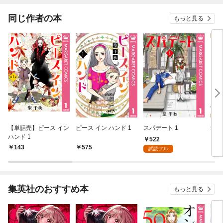
同じ作者の本
もっと見る
【単話売】ピース イン
ピース イン ハンド 1
スパデート 1
56
ハンド 1
522
143
575
5
試読フル
集英社のおすすめ本
もっと見る