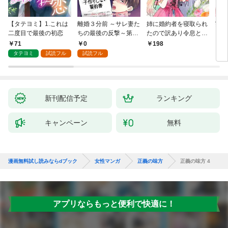
【タテヨミ】1.これは
離婚３分前 ～サレ妻た
姉に婚約者を寝取られ
実は
二度目で最後の初恋
ちの最後の反撃～第1
たので訳あり令息と結
した
話
婚して辺境へと向かい
から
71
0
198
2
ます ～苦労の先に待っ
（1
タテヨミ
試読フル
試読フル
ていたのは、まさかの
溺愛と幸せでした～
【分冊版】 1
新刊配信予定
ランキング
キャンペーン
無料
漫画無料試し読みならdブック
女性マンガ
正義の味方
正義の味方 4
アプリならもっと便利で快適に！