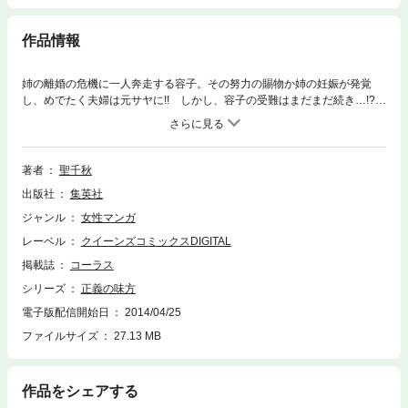
作品情報
姉の離婚の危機に一人奔走する容子。その努力の賜物か姉の妊娠が発覚
し、めでたく夫婦は元サヤに!! しかし、容子の受難はまだまだ続き…!?
痛快正直者コメディー第4巻!!
著者
聖千秋
出版社
集英社
ジャンル
女性マンガ
レーベル
クイーンズコミックスDIGITAL
掲載誌
コーラス
シリーズ
正義の味方
電子版配信開始日
2014/04/25
ファイルサイズ
27.13 MB
作品をシェアする