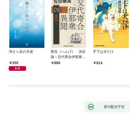
浄土ヶ浜の天使
変化（へんげ） 決定
手下は犬だけ
版～交代寄合伊那衆異
聞（1）～
550
880
814
新着
新刊配信予定