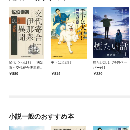
変化（へんげ） 決定
手下は犬だけ
煙たい話 1【特典ペー
版～交代寄合伊那衆異
パー付】
聞（1）～
880
814
220
小説一般のおすすめ本