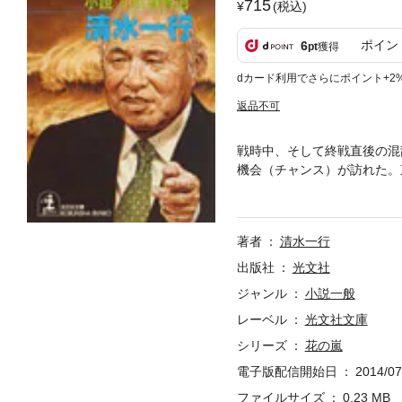
715
(税込)
ポイン
6
pt
獲得
dカード利用でさらにポイント+2
返品不可
戦時中、そして終戦直後の混
機会（チャンス）が訪れた。
られた箱根の強羅（ごうら）
軍の休息所に指定され、膨大
著者
清水一行
出版社
光文社
ジャンル
小説一般
レーベル
光文社文庫
シリーズ
花の嵐
電子版配信開始日
2014/07
ファイルサイズ
0.23 MB