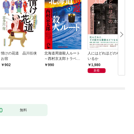
情けの花道 品川任侠
北海道周遊殺人ルート
人にはどれほどの本が
お宿
～西村京太郎トラベル
いるか
ミステリー・セレクシ
1,980
902
990
ョン（1）～
新着
無料