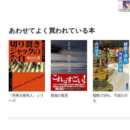
あわせてよく買われている本
「刑事犬養隼人」シリ
模倣の殺意
蠕動で渉れ、汚泥の川
ーズ
を