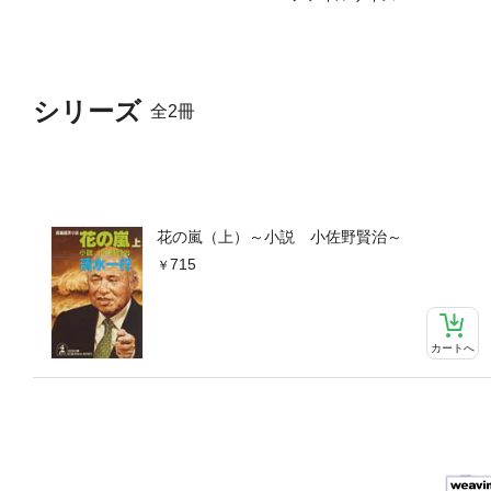
シリーズ
全2冊
花の嵐（上）～小説 小佐野賢治～
715
カートへ