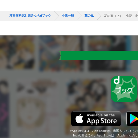
漫画無料試し読みならdブック
小説一般
花の嵐
花の嵐（上）～小説 小
Appleのロゴ、App Storeは、米国もしくはそ
Inc.の商標です。App Storeは、Apple In