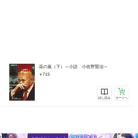
花の嵐（下）～小説 小佐野賢治～
715
試し読み
カートへ