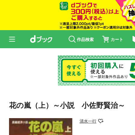
作品検索
カート
花の嵐（上）～小説 小佐野賢治～
清水一行