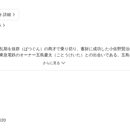
ト詳細
%
乱期を抜群（ばつぐん）の商才で乗り切り、蓄財に成功した小佐野賢治
東急電鉄のオーナー五島慶太（ごとうけいた）との出会いである。五島
ホテルの買収、これが賢治にツキをもたらした。熱海、山中湖に所有の
な家賃が支払われたのだ。賢治は次に運輸事業へ乗り出した。
/20