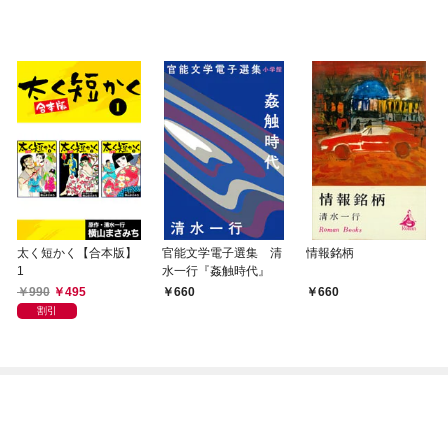
太く短かく【合本版】
官能文学電子選集 清
情報銘柄
1
水一行『姦触時代』
990
495
660
660
割引