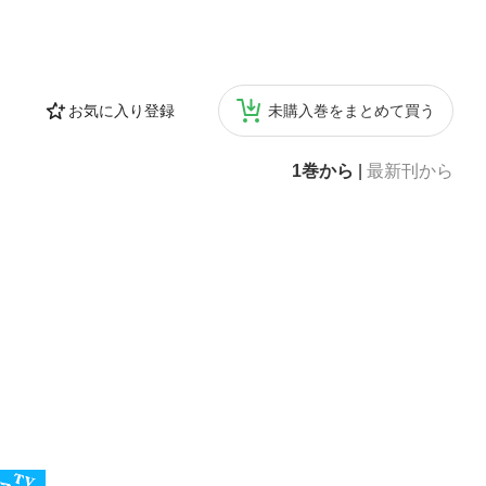
お気に入り登録
未購入巻をまとめて買う
1巻から
|
最新刊から