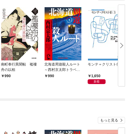
南町奉行異聞帖 襤褸
北海道周遊殺人ルート
モンテ＝クリスト伯3
舟の以栢
～西村京太郎トラベル
ミステリー・セレクシ
1,650
990
990
ョン（1）～
新着
もっと見る