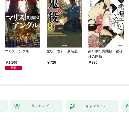
マリスアングル
鬼役（壱） 新装版
南町奉行異聞帖 襤褸
舟の以栢
1,100
726
990
新着
ランキング
キャンペーン