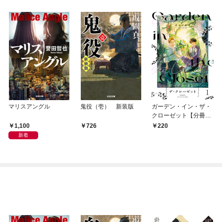
マリスアングル
鬼役（壱） 新装版
ガーデン・イン・ザ・
クローゼット【分冊
版】1
1,100
726
220
新着