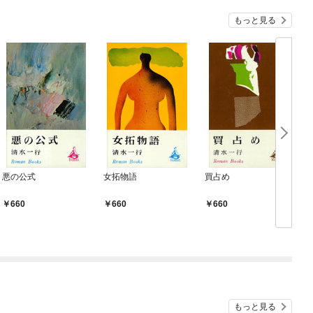
もっと見る
悪の公式
女拓物語
買占め
660
660
660
もっと見る