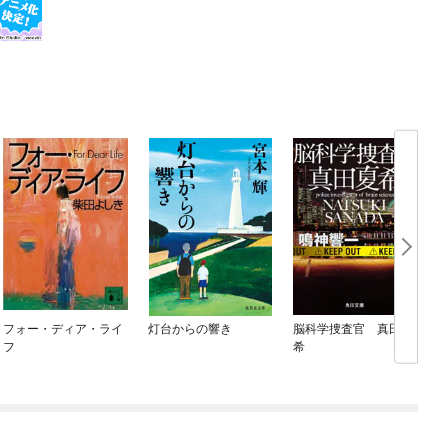
フォー・ディア・ライ
灯台からの響き
脳科学捜査官 真田夏
フ
希