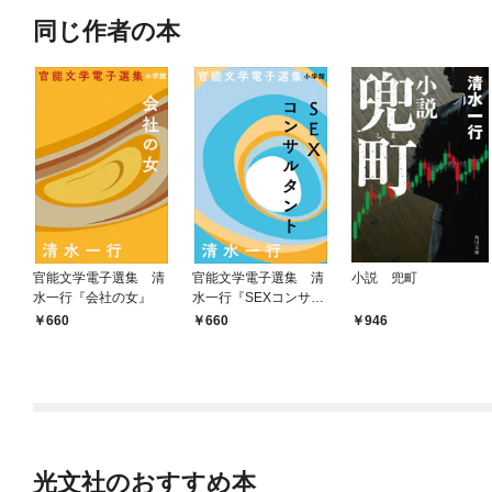
同じ作者の本
官能文学電子選集 清
官能文学電子選集 清
小説 兜町
水一行『会社の女』
水一行『SEXコンサル
タント』
660
660
946
光文社のおすすめ本