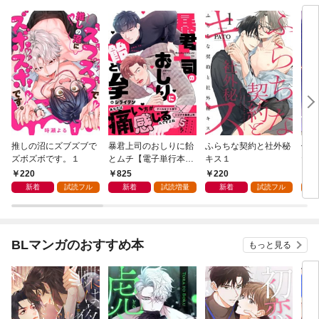
推しの沼にズブズブで
暴君上司のおしりに飴
ふらちな契約と社外秘
俺と
ズボズボです。１
とムチ【電子単行本版
キス１
たい
／限定特典まんが付
と貪
220
825
220
1
き】
版】
新着
試読フル
新着
試読増量
新着
試読フル
試
BLマンガのおすすめ本
もっと見る