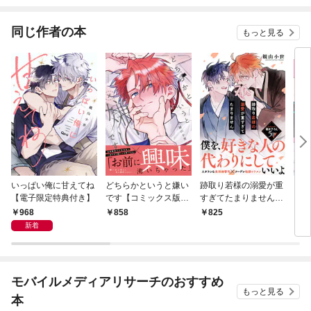
同じ作者の本
もっと見る
いっぱい俺に甘えてね
どちらかというと嫌い
跡取り若様の溺愛が重
どち
【電子限定特典付き】
です【コミックス版】
すぎてたまりません
イで
【電子限定描き下ろし
【電子単行本版／限定
968
858
825
1
漫画付き】
特典まんが付き】
新着
モバイルメディアリサーチのおすすめ
もっと見る
本