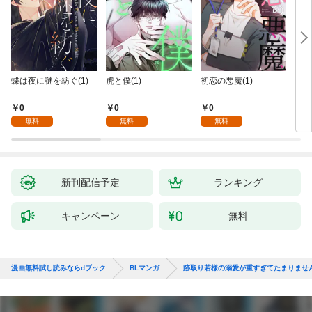
蝶は夜に謎を紡ぐ(1)
虎と僕(1)
初恋の悪魔(1)
Ove
齢版
0
0
0
0
無料
無料
無料
新刊配信予定
ランキング
キャンペーン
無料
漫画無料試し読みならdブック
BLマンガ
跡取り若様の溺愛が重すぎてたまりませ