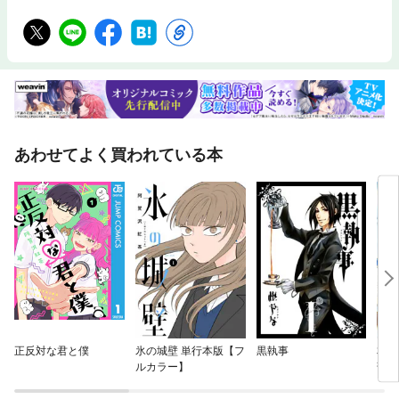
あわせてよく買われている本
正反対な君と僕
氷の城壁 単行本版【フ
黒執事
本好
ルカラー】
部