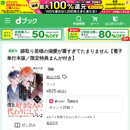
作品検索
カート
はじめての方へ
跡取り若様の溺愛が重すぎてたまりません【電子
最新刊
単行本版／限定特典まんが付き】
完結
観山小世
マンガ
825
(税込)
7
pt
獲得
ポイント詳細
dカード利用でさらにポイント+2%
返品不可
試し読み