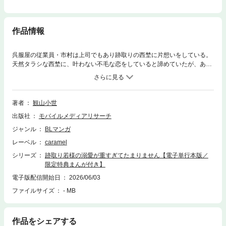
作品情報
呉服屋の従業員・市村は上司でもあり跡取りの西埜に片想いをしている。
天然タラシな西埜に、叶わない不毛な恋をしていると諦めていたが、ある
日酔った西埜に「僕を好きな人の代わりにしていいよ」と抱かれてしまい
ーー!? 恋人に囁くような甘い言葉と、とろけそうなほど気持ちいいセック
スに市村は思わず夢中になりーー。【※この作品は話売り「跡取り若様の
溺愛が重すぎてたまりません」の電子単行本版です】【収録内容】「跡取
著者
観山小世
り若様の溺愛が重すぎてたまりません」第1話～第7話描き下ろし漫画5P
出版社
モバイルメディアリサーチ
収録
ジャンル
BLマンガ
レーベル
caramel
シリーズ
跡取り若様の溺愛が重すぎてたまりません【電子単行本版／
限定特典まんが付き】
電子版配信開始日
2026/06/03
ファイルサイズ
- MB
作品をシェアする