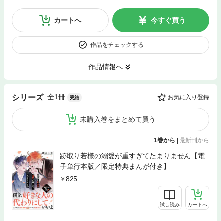
カートへ
今すぐ買う
作品をチェックする
作品情報へ
全1冊
シリーズ
お気に入り登録
完結
未購入巻をまとめて買う
1巻から
|
最新刊から
跡取り若様の溺愛が重すぎてたまりません【電
子単行本版／限定特典まんが付き】
825
試し読み
カートへ