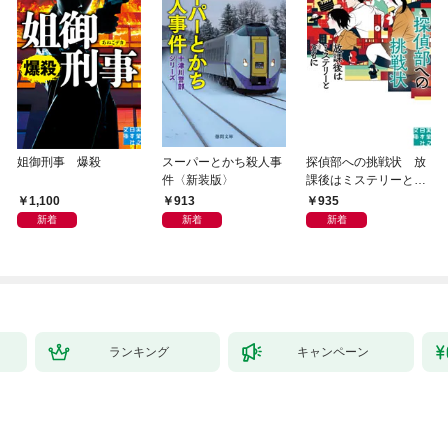
姐御刑事 爆殺
スーパーとかち殺人事
探偵部への挑戦状 放
件〈新装版〉
課後はミステリーとと
もに 新装版
1,100
913
935
新着
新着
新着
ランキング
キャンペーン