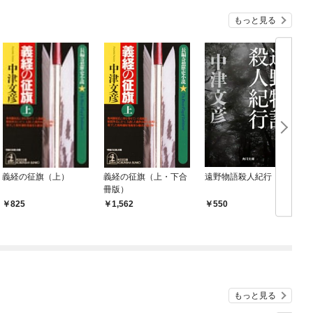
もっと見る
義経の征旗（上）
義経の征旗（上・下合
遠野物語殺人紀行
冊版）
825
1,562
550
もっと見る