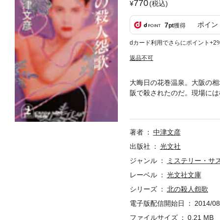
770
(税込)
ポイン
7
pt
獲得
dカード利用でさらにポイント+2
返品不可
大晦日の花巻温泉。大阪の相
阪で殺されたのだ。現場には
の横溝。どんでん返しの妙！
かに描いたミステリー傑作集
著者
中津文彦
出版社
光文社
ジャンル
ミステリー・サ
レーベル
光文社文庫
シリーズ
北の殺人怨歌
電子版配信開始日
2014/08
ファイルサイズ
0.21 MB