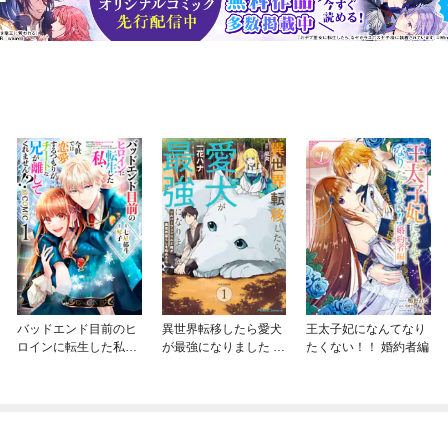
バッドエンド目前のヒ
異世界転移したら愛犬
王太子妃になんてなり
ロインに転生した私、
が最強になりました ～
たくない！！ 婚約者編
今世では恋愛するつも
シルバーフェンリルと
りがチートな兄が離し
俺が異世界暮らしを始
てくれません！？@C
めたら～ THE COMIC
OMIC