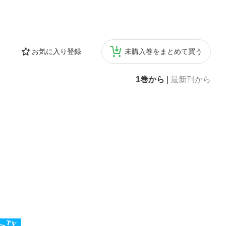
お気に入り登録
未購入巻をまとめて買う
1巻から
|
最新刊から