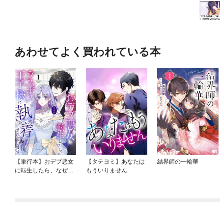
あわせてよく買われている本
【単行本】おデブ悪女
【タテヨミ】あなたは
結界師の一輪華
に転生したら、なぜか
もういりません
ラスボス王子様に執着
されています