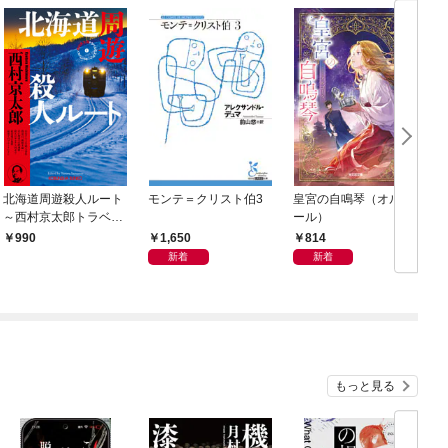
北海道周遊殺人ルート
モンテ＝クリスト伯3
皇宮の自鳴琴（オルゴ
～西村京太郎トラベル
ール）
ミステリー・セレクシ
1,650
814
990
ョン（1）～
新着
新着
もっと見る