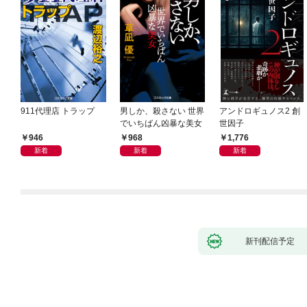
911代理店 トラップ
男しか、殺さない 世界
アンドロギュノス2 創
でいちばん凶暴な美女
世因子
946
968
1,776
新着
新着
新着
新刊配信予定