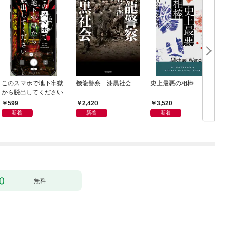
このスマホで地下牢獄
機龍警察 漆黒社会
史上最悪の相棒
から脱出してください
599
2,420
3,520
新着
新着
新着
無料