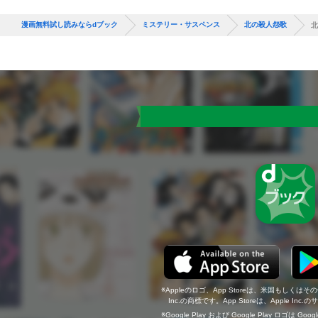
漫画無料試し読みならdブック
ミステリー・サスペンス
北の殺人怨歌
北
Appleのロゴ、App Storeは、米国もしくはそ
Inc.の商標です。App Storeは、Apple In
Google Play および Google Play ロゴは Go