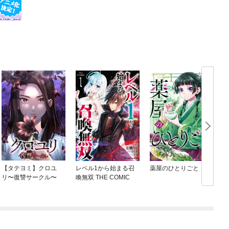
【タテヨミ】クロユ
レベル1から始まる召
薬屋のひとりごと
リ〜復讐サークル〜
喚無双 THE COMIC