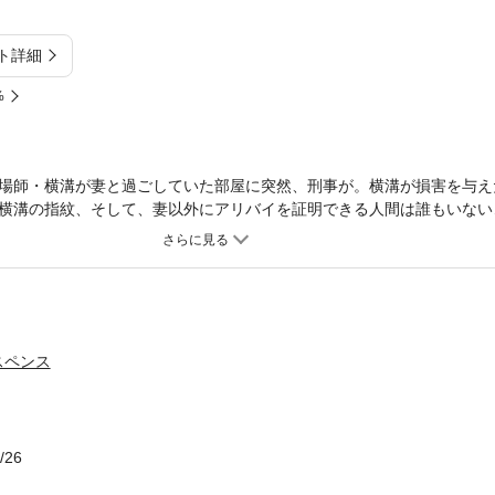
ト詳細
%
場師・横溝が妻と過ごしていた部屋に突然、刑事が。横溝が損害を与え
横溝の指紋、そして、妻以外にアリバイを証明できる人間は誰もいない
（「疑惑の直行便」） 北国の魅力を知りつくす著者が、それぞれの街
。
スペンス
/26