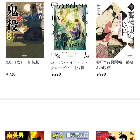
鬼役（壱） 新装版
ガーデン・イン・ザ・
南町奉行異聞帖 襤褸
クローゼット【分冊
舟の以栢
版】1
726
220
990