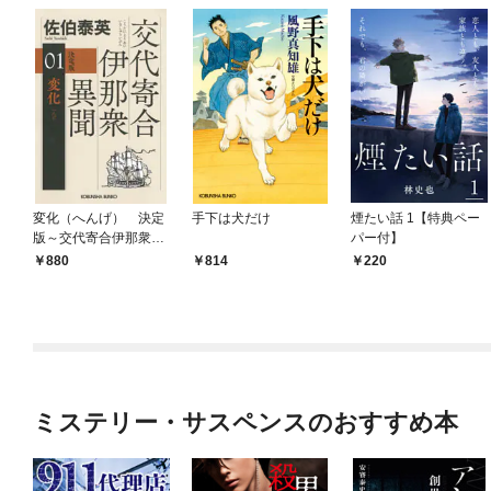
変化（へんげ） 決定
手下は犬だけ
煙たい話 1【特典ペー
版～交代寄合伊那衆異
パー付】
聞（1）～
880
814
220
ミステリー・サスペンスのおすすめ本