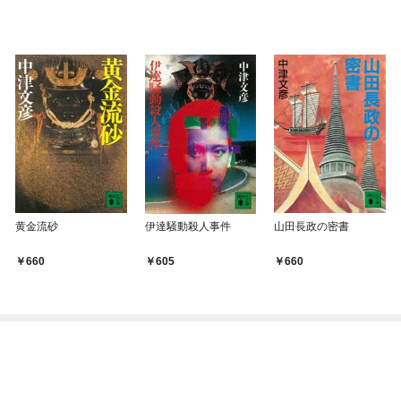
黄金流砂
伊達騒動殺人事件
山田長政の密書
660
605
660