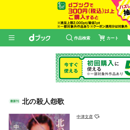
作品検索
カート
北の殺人怨歌
最新刊
中津文彦