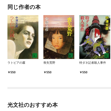
同じ作者の本
ラトビアの霧
喪失荒野
特ダネ記者殺人事件
550
550
550
光文社のおすすめ本