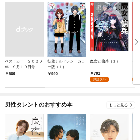
ベストカー ２０２６
徒然チルドレン カラ
魔女と傭兵（１）
信じ
年 ９月１０日号
ー版（１）
ンジ
かけ
792
7
￥589
990
ガチ
試読フル
試
９９
れて
バー
『ざ
男性タレントのおすすめ本
もっと見る
（１