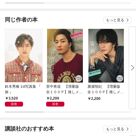
ラスボス王子様に執着
今世では恋愛するつも
されています
りがチートな兄が離し
てくれません！？@C
OMIC
同じ作者の本
もっと見る
鈴木秀脩 1st写真集 『
里中将道 【増量版
廣瀬智紀 【増量版
ＤＩ
旅 』
全１００Ｐ】推しメン
全１００Ｐ】推しメン
１０
Ｆｉｌｅ ヤンマガデ
Ｆｉｌｅ ヤンマガデ
ｉｌ
3,520
2,200
2,200
2,
ジタル写真集
ジタル写真集
タル
新着
新着
講談社のおすすめ本
もっと見る