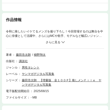
作品情報
令和に推したいイケてるメンズを撮り下ろし！今回登場するのは舞台を中
心に俳優として活躍中、さらにはMCや歌手、モデルなど幅広いジャンル
で注目を集めている藤田浩太朗くん。ヤンマガWebで公開された2部作に
加えて、新たに写真集オリジナルカット30点を収録した、計100点増量
版！！第1部では、パジャマ姿でナチュラルな笑顔を、セットアップ姿で
はクール＆ワイルドな一面も、とグラビアの世界でも幅広く、いろんな魅
著者
藤田浩太朗
槇野翔太
力を見せてくれます！！第2部では、歌手としても活躍している彼の魅力
出版社
講談社
もフューチャーしてみました！ きっと新たな彼の魅力に出会えるはず。
乞うご期待！※本作品はヤンマガWebで公開された同タイトルグラビア
ジャンル
男性タレント
（無料版＋有料版）にオリジナルカット30Pを加えたデジタル写真集で
レーベル
ヤンマガデジタル写真集
す。※『推しメンFile 藤田浩太朗1』『推しメンFile 藤田浩太朗2』の内容
を収録しております。
シリーズ
藤田浩太朗 【増量版 全１００Ｐ】推しメンＦｉｌｅ ヤ
ンマガデジタル写真集
電子版配信開始日
2025/08/15
ファイルサイズ
- MB