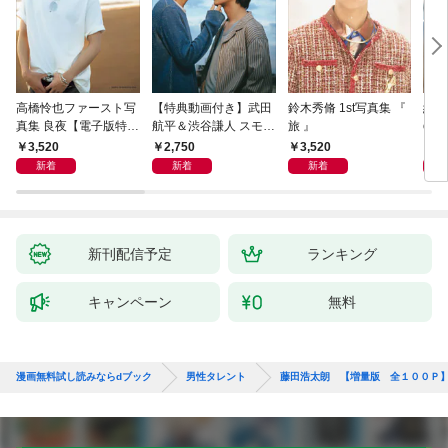
高橋怜也ファースト写
【特典動画付き】武田
鈴木秀脩 1st写真集 『
紀田
真集 良夜【電子版特典
航平＆渋谷謙人 スモー
旅 』
ove
付き】
クブルーの雨のち晴れ
特典
3,520
2,750
3,520
3,
ドラマ公式デジタル写
新着
新着
新着
真集
新刊配信予定
ランキング
キャンペーン
無料
漫画無料試し読みならdブック
男性タレント
藤田浩太朗 【増量版 全１００Ｐ