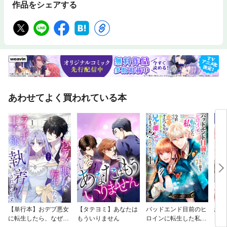
作品をシェアする
あわせてよく買われている本
【単行本】おデブ悪女
【タテヨミ】あなたは
バッドエンド目前のヒ
結界
に転生したら、なぜか
もういりません
ロインに転生した私、