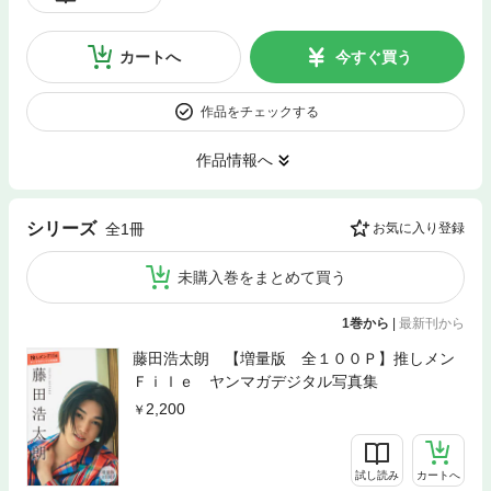
カートへ
今すぐ買う
作品をチェックする
作品情報へ
シリーズ
全1冊
お気に入り登録
未購入巻をまとめて買う
1巻から
|
最新刊から
藤田浩太朗 【増量版 全１００Ｐ】推しメン
Ｆｉｌｅ ヤンマガデジタル写真集
2,200
試し読み
カートへ