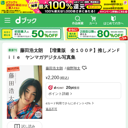
作品検索
カート
はじめての方へ
藤田浩太朗 【増量版 全１００Ｐ】推しメンＦ
最新刊
ｉｌｅ ヤンマガデジタル写真集
藤田浩太朗
槇野翔太
2,200
(税込)
20
pt
獲得
ポイント詳細
dカード利用でさらにポイント+2%
返品不可
試し読み