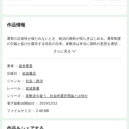
作品情報
選挙の正統性が保たれないとき、統治の根幹が揺らぎはじめる。選挙制度
の欠陥と綻びが露呈する現在の日本。多数決は本当に国民の意思を適切に
反映しているのか？ 本書では社会的選択理論の視点から、人びとの意思
をよりよく集約できる選び方について考える。多数決に代わるルールは、
果たしてあるのだろうか。
著者
坂井豊貴
出版社
岩波書店
ジャンル
社会・政治
レーベル
岩波新書
シリーズ
多数決を疑う 社会的選択理論とは何か
電子版配信開始日
2019/12/12
ファイルサイズ
2.48 MB
作品をシェアする