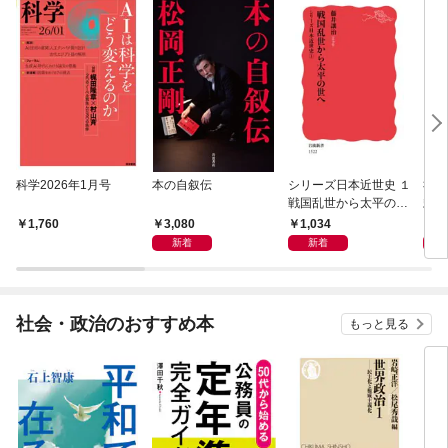
科学2026年1月号
本の自叙伝
シリーズ日本近世史 １
社会
戦国乱世から太平の世
頼の
へ
は可
3,080
1,034
1,
1,760
新着
新着
社会・政治のおすすめ本
もっと見る