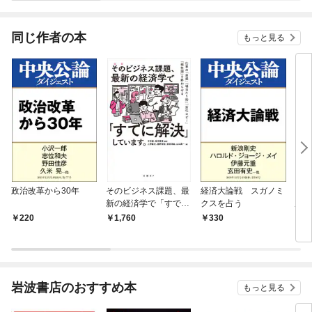
されています
りがチートな兄が離し
てくれません！？@C
OMIC
同じ作者の本
もっと見る
政治改革から30年
そのビジネス課題、最
経済大論戦 スガノミ
メカ
新の経済学で「すでに
クスを占う
勝つ
解決」しています。
ジネ
220
1,760
330
1,
岩波書店のおすすめ本
もっと見る