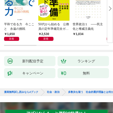
平和で在る力 今ここ
50代から始める 公務
世界政治１ ――民主
「力
と 永遠の挑戦
員の定年準備完全ガイ
化と権威主義化
く 
ド
1,650
2,530
1,
1,034
新着
新着
新刊配信予定
ランキング
キャンペーン
無料
漫画無料試し読みならdブック
社会・政治
多数決を疑う 社会的選択理論とは何