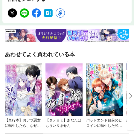
あわせてよく買われている本
【単行本】おデブ悪女
【タテヨミ】あなたは
バッドエンド目前のヒ
結界
に転生したら、なぜか
もういりません
ロインに転生した私、
ラスボス王子様に執着
今世では恋愛するつも