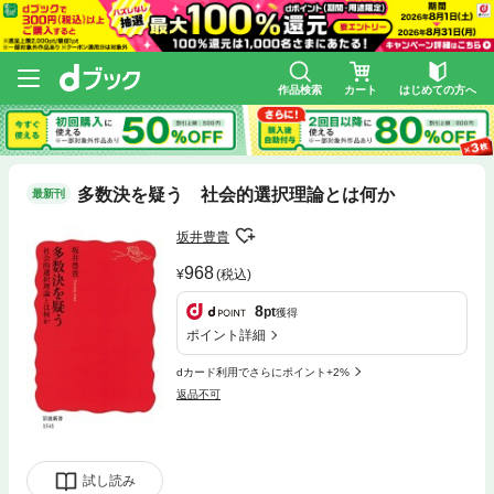
作品検索
カート
はじめての方へ
多数決を疑う 社会的選択理論とは何か
最新刊
坂井豊貴
968
(税込)
8
pt
獲得
ポイント詳細
dカード利用でさらにポイント+2%
返品不可
試し読み