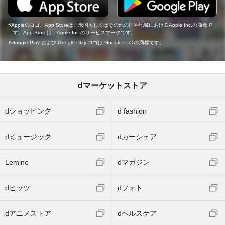
Appleのロゴ、App Storeは、米国もしくはその他の国や地域におけるApple Inc.の商標で
す。App Storeは、Apple Inc.のサービスマークです。
Google Play および Google Play ロゴは Google LLC の商標です。
dマーケットストア
dショッピング
d fashion
dミュージック
dカーシェア
Lemino
dマガジン
dヒッツ
dフォト
dアニメストア
dヘルスケア