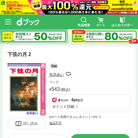
作品検索
カート
はじめての方へ
下弦の月 2
完結
矢沢あい
マンガ
543
(税込)
4
pt
獲得
ポイント詳細
dカード利用でさらにポイント+2%
試し読み
返品不可