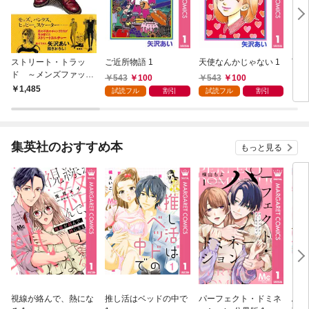
ストリート・トラッ
ご近所物語 1
天使なんかじゃない 1
下弦
ド ～メンズファッシ
543
100
543
100
ョンは温故知新
1,485
5
試読フル
割引
試読フル
割引
集英社のおすすめ本
もっと見る
視線が絡んで、熱にな
推し活はベッドの中で
パーフェクト・ドミネ
ふし