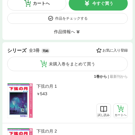
カートへ
今すぐ買う
作品をチェックする
作品情報へ
全3冊
シリーズ
お気に入り登録
完結
未購入巻をまとめて買う
1巻から
|
最新刊から
下弦の月 1
543
試し読み
カートへ
下弦の月 2