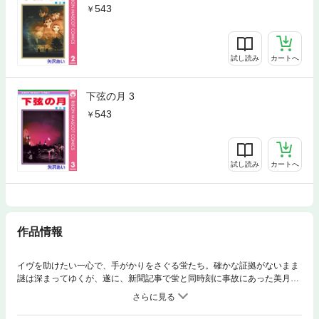
543
試し読み
カートへ
下弦の月 3
543
試し読み
カートへ
作品情報
イヴを助けたい一心で、手がかりをさぐる蛍たち。確かな証拠がないまま
謎は深まってゆくが、遂に、新聞記事で蛍と同時刻に事故にあった美月の
名前を発見し……。