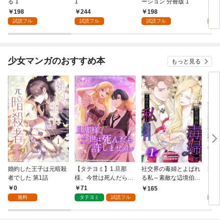
る 1
1
ーション 分冊版 1
言っ
198
244
198
2
試読フル
試読フル
試読フル
試
少女マンガのおすすめ本
もっと見る
婚約した王子は元暗殺
【タテヨミ】1.旦那
社交界の毒婦とよばれ
視線
者でした 第1話
様、今世は死んだら許
る私～素敵な辺境伯令
る 1
しません
息に腕を折られたの
0
71
1
165
で、責任とってもらい
無料
タテヨミ
試読フル
試
ます～［ばら売り］
第1話