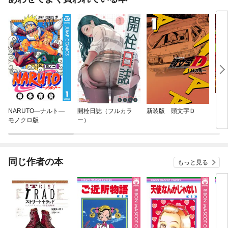
NARUTO—ナルト—
開栓日誌（フルカラ
新装版 頭文字Ｄ
スナ
モノクロ版
ー）
同じ作者の本
もっと見る