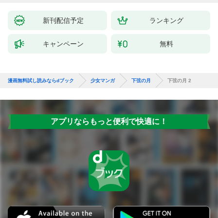
新刊配信予定
ランキング
キャンペーン
無料
漫画無料試し読みならdブック
少女マンガ
下弦の月
下弦の月 2
アプリならもっと便利で快適に！