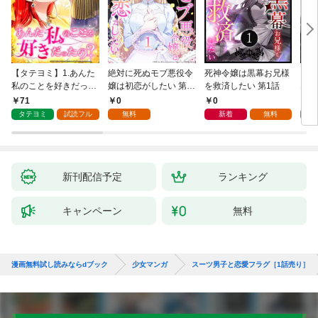
【タテヨミ】1.あんた
絶対に死ぬモブ悪役令
死神令嬢は黒幕お兄様
レベ
私のことを好きだった
嬢は初恋がしたい 第1
を救済したい 第1話
なり
の？
話
71
0
0
0
タテヨミ
試読フル
無料
新着
無料
新刊配信予定
ランキング
キャンペーン
無料
漫画無料試し読みならdブック
少女マンガ
スーツ男子と恋愛フラグ［1話売り］