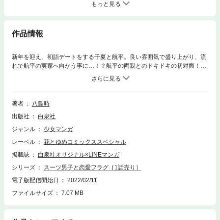
もっと見る
作品情報
新年を迎え、初詣デートをする千夏と航平。良い雰囲気で盛り上がり、流
れで航平の実家へ向かう事に…！？航平の両親とのドキドキの初対面！？
（２８P）
著者
八島時
出版社
白泉社
ジャンル
少女マンガ
レーベル
花とゆめコミックススペシャル
掲載誌
白泉社オリジナル×LINEマンガ
シリーズ
スーツ男子と恋愛フラグ［1話売り］
電子版配信開始日
2022/02/11
ファイルサイズ
7.07 MB