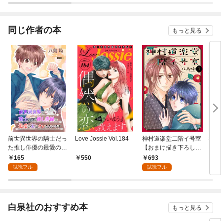
同じ作者の本
もっと見る
前世異世界の騎士だっ
Love Jossie Vol.184
神村道楽堂二階イ号室
神村
た推し俳優の最愛の主
【おまけ描き下ろし付
［1話
はオレみたいです［1
き】 1巻
165
693
550
1
話売り］ story01
試読フル
試読フル
白泉社のおすすめ本
もっと見る