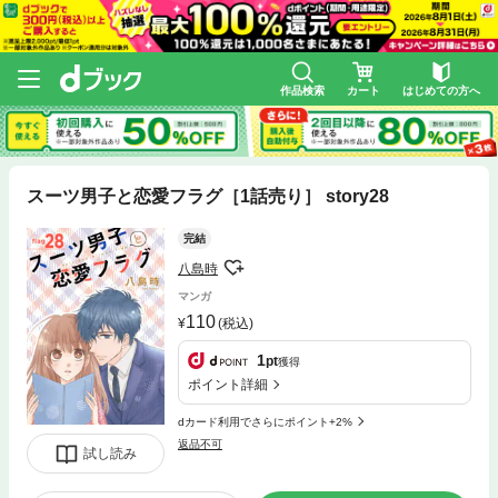
作品検索
カート
はじめての方へ
スーツ男子と恋愛フラグ［1話売り］ story28
完結
八島時
マンガ
110
(税込)
1
pt
獲得
ポイント詳細
dカード利用でさらにポイント+2%
返品不可
試し読み