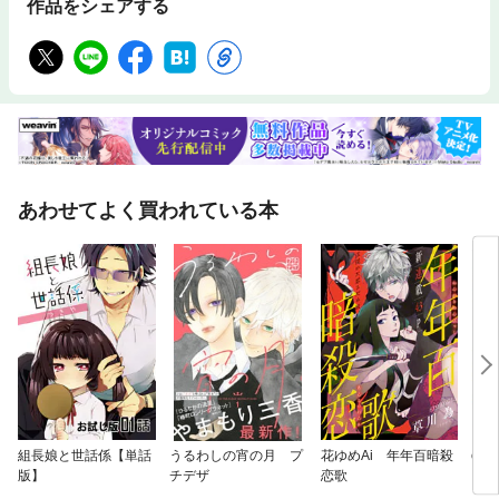
作品をシェアする
あわせてよく買われている本
組長娘と世話係【単話
うるわしの宵の月 プ
花ゆめAi 年年百暗殺
comi
版】
チデザ
恋歌