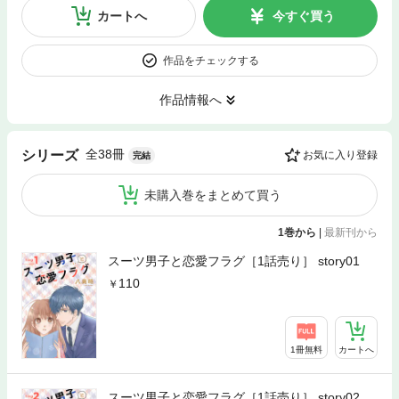
カートへ
今すぐ買う
作品をチェックする
作品情報へ
全38冊
シリーズ
お気に入り登録
完結
未購入巻をまとめて買う
1巻から
|
最新刊から
スーツ男子と恋愛フラグ［1話売り］ story01
110
1冊無料
カートへ
スーツ男子と恋愛フラグ［1話売り］ story02