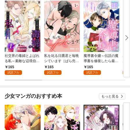
社交界の毒婦とよばれ
私を叱る日鷹君と毎晩
魔導書令嬢～伝説の魔
寡黙
る私～素敵な辺境伯令
シています［ばら売
導書を修復したら最強
力ゼ
息に腕を折られたの
り］ 第1話
の精霊が味方になりま
る～
165
165
165
1
で、責任とってもらい
した（クールな王弟殿
の声
試読フル
試読フル
試読フル
試
ます～［ばら売り］
下がなぜかいつもそば
～［
第1話
にいます）～［ばら売
01
り］ 第1話
少女マンガのおすすめ本
もっと見る