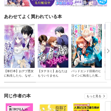
あわせてよく買われている本
【単行本】おデブ悪女
【タテヨミ】あなたは
バッドエンド目前のヒ
結界
に転生したら、なぜか
もういりません
ロインに転生した私、
ラスボス王子様に執着
今世では恋愛するつも
されています
りがチートな兄が離し
てくれません！？@C
OMIC
同じ作者の本
もっと見る