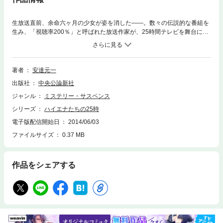
生放送直前、余命六ヶ月の少女が姿を消した――。数々の伝説的な番組を
生み、「視聴率200％」と呼ばれた放送作家が、25時間テレビを舞台に描
く新感覚ノンストップミステリー。
著者
安達元一
出版社
中央公論新社
ジャンル
ミステリー・サスペンス
シリーズ
ハイエナたちの25時
電子版配信開始日
2014/06/03
ファイルサイズ
0.37 MB
作品をシェアする