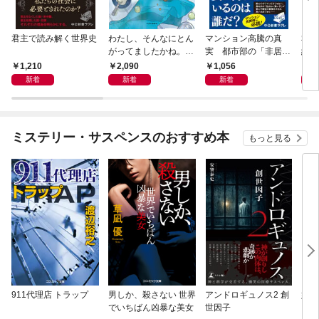
君主で読み解く世界史
わたし、そんなにとん
マンション高騰の真
私と
がってましたかね。
実 都市部の「非居住
紀 
獅子座、Ａ型、丙午は
化」が街を壊す
ヤが
1,210
2,090
1,056
1,
めぐる
新着
新着
新着
ミステリー・サスペンスのおすすめ本
もっと見る
911代理店 トラップ
男しか、殺さない 世界
アンドロギュノス2 創
姐御
でいちばん凶暴な美女
世因子