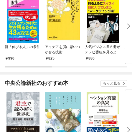
新「伸びる人」の条件
アイデアを脳に思いつ
人気ビジネス書５冊が
人も
かせる技術
テレビ番組を見るよう
る 
にスイスイ頭に入って
990
825
880
1,
しまう“マーケティン
グ編”
中央公論新社のおすすめ本
もっと見る