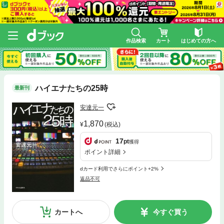
作品検索
カート
はじめての方へ
ハイエナたちの25時
最新刊
安達元一
1,870
(税込)
17
pt
獲得
ポイント詳細
dカード利用でさらにポイント+2%
返品不可
カートへ
今すぐ買う