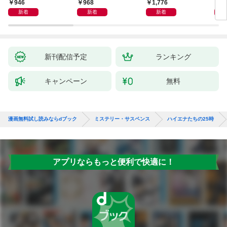
946
968
1,776
1,
新着
新着
新着
新刊配信予定
ランキング
キャンペーン
無料
漫画無料試し読みならdブック
ミステリー・サスペンス
ハイエナたちの25時
アプリならもっと便利で快適に！