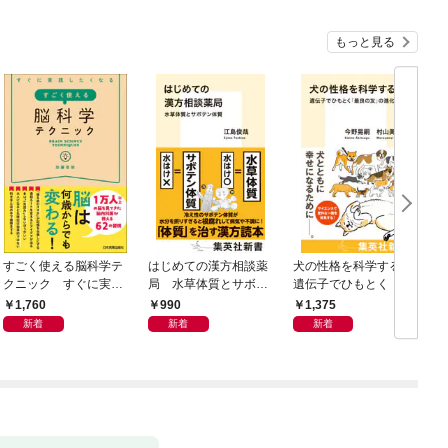
もっと見る
すごく使える脳科学テ
はじめての漢方相談薬
犬の性格を科学する
クニック すぐに実践
局 水草体質とサボテ
遺伝子でひもとく「最
したくなる
ン体質
良の友」の進化
1,760
990
1,375
新着
新着
新着