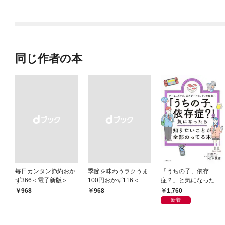
っとする 北欧のおやつ
ダ
同じ作者の本
毎日カンタン節約おか
季節を味わうラクうま
「うちの子、依存
ず366＜電子新版＞
100円おかず116＜電
症？」と気になったら
子新版＞
知りたいことが全部の
1,760
￥968
￥968
ってる本
新着