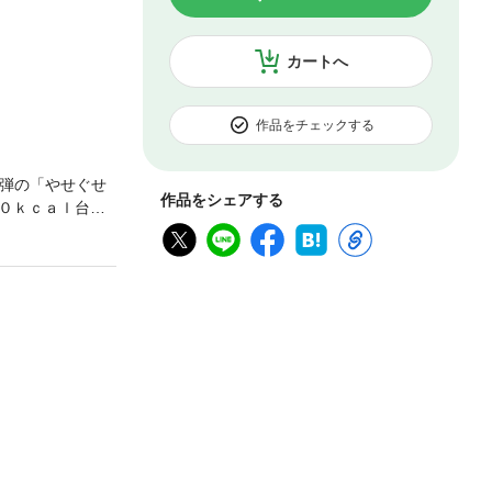
カートへ
作品をチェックする
１弾の「やせぐせ
作品をシェアする
０ｋｃａｌ台以
い女性はもちろ
に、「家族で使
ｃａｌ台以下の
ることで、だれ
野菜を１日に３
かずにチャレン
ッシュメニュ