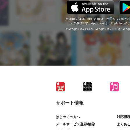
Appleのロゴ、App Storeは、米国もしくはそ
Inc.の商標です。App Storeは、Apple In
Google Play および Google Play ロゴは Go
サポート情報
はじめての方へ
対応機
メールサービス登録/解除
よくあ