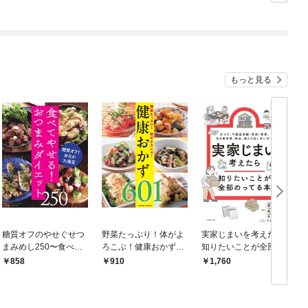
もっと見る
糖質オフのやせぐせつ
野菜たっぷり！体がよ
実家じまいを考えたら
まみめし250〜食べて
ろこぶ！健康おかず60
知りたいことが全部の
やせる！おつまみダイ
1＜電子新版＞
ってる本
858
910
1,760
エット〜＜電子新版＞