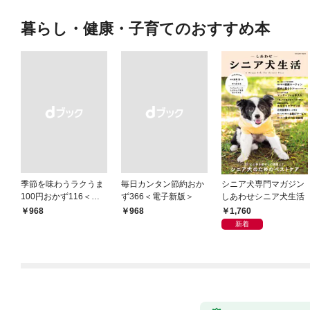
暮らし・健康・子育てのおすすめ本
季節を味わうラクうま
毎日カンタン節約おか
シニア犬専門マガジン
100円おかず116＜電
ず366＜電子新版＞
しあわせシニア犬生活
子新版＞
1,760
￥968
￥968
新着