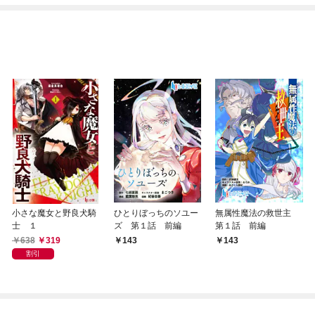
小さな魔女と野良犬騎
ひとりぼっちのソユー
無属性魔法の救世主
士 １
ズ 第１話 前編
第１話 前編
638
319
143
143
割引