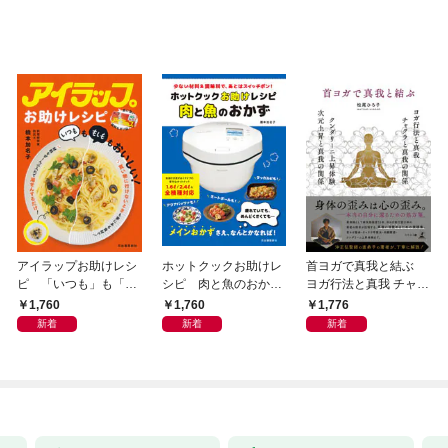
アイラップお助けレシ
ホットクックお助けレ
首ヨガで真我と結ぶ
ピ 「いつも」も「も
シピ 肉と魚のおか
ヨガ行法と真我 チャク
しも」もおいしい！
ず 少ない材料＆調味
ラと真我の関係 クンダ
1,760
1,760
1,776
料で、あとはスイッチ
リーニ上昇体験 次元上
新着
新着
新着
ポン！
昇と真我の関係