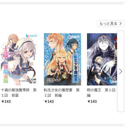
もっと見る
十歳の最強魔導師 第
転生少女の履歴書 第
棺の魔王 第１話 前
１話 前篇
１話 前編
編
143
143
143