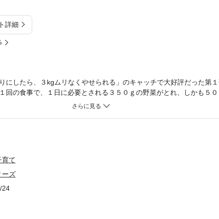
ト詳細
%
りにしたら、３kgムリなくやせられる」のキャッチで大好評だった第
１回の食事で、１日に必要とされる３５０ｇの野菜がとれ、しかも５０
ています。野菜をこれだけたっぷり盛り込んだ献立は、ダイエットした
の体型コントロールや、家族みんなの健康キープにも役立ちます。まさ
た、カロリー別の主菜、副菜、汁物のおかずカタログも充実。２００ｋ
ｋｃａｌ台以下の副菜、１００ｋｃａｌ以下の汁物を自由に組み合わせ
献立を作ることができます。さらに、全メニューに野菜のｇ数を明記。
、献立を組み立てることもできます。旬の野菜を使って、いろいろなお
子育て
か、夜９時以降に食べても安心メニューも充実。献立いらずのワンディ
リーズ
スープ」も必見です。
/24