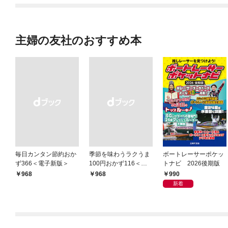
主婦の友社のおすすめ本
毎日カンタン節約おか
季節を味わうラクうま
ボートレーサーポケッ
ず366＜電子新版＞
100円おかず116＜電
トナビ 2026後期版
子新版＞
990
￥968
￥968
新着