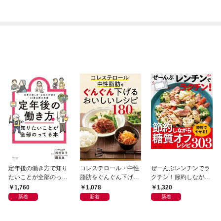
定年後の働き方で知り
コレステロール・中性
ぜーんぶレンチンでラ
たいことが全部のって
脂肪をぐんぐん下げる
クチン！節約しながら
る本
おいしいレシピ180＜
糖質オフ303レシピ＜
1,760
1,078
1,320
電子新版＞
電子新版＞
新着
新着
新着