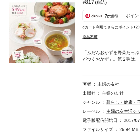
817
(税込)
ポイン
7
pt
獲得
dカード利用でさらにポイント+2
返品不可
「ふだんおかずを野菜たっぷ
がつくおかず」。第２弾は、
下の献立をたくさんご紹介し
ん、最近メタボが気になる夫
えるダイエット本」です。ま
著者
主婦の友社
主菜、５０ｋｃａｌ・１００
でも５００ｋｃａｌ台以下の
出版社
主婦の友社
５０ｇ、という目標に向けて
ジャンル
暮らし・健康・
ジしてみてください。このほ
レーベル
主婦の友生活シ
ー、野菜たっぷりの「食べる
電子版配信開始日
2017/07
ファイルサイズ
25.94 MB