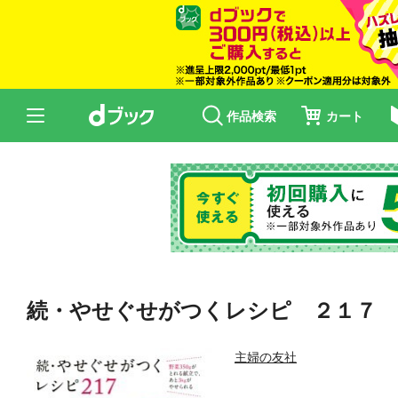
作品検索
カート
続・やせぐせがつくレシピ ２１７
主婦の友社