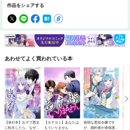
作品をシェアする
あわせてよく買われている本
【単行本】おデブ悪女
【タテヨミ】あなたは
病弱な悪役令嬢です
公爵
に転生したら、なぜか
もういりません
が、婚約者が過保護す
当た