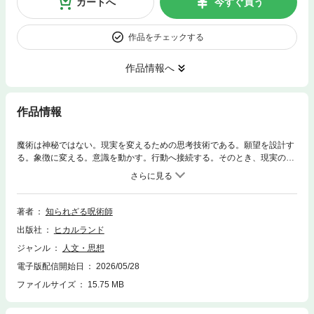
カートへ
今すぐ買う
作品をチェックする
作品情報へ
作品情報
魔術は神秘ではない。現実を変えるための思考技術である。願望を設計す
る。象徴に変える。意識を動かす。行動へ接続する。そのとき、現実の確
率は変わる。シジル魔術、ケイオスマジック、エンティティ、結界と儀
式、使うための現代魔術入門。世界は、操作できる。願望は、現実にな
る。現実を動かす技術。英国の神秘学派で学び、最高位を得た呪術師で、
大好評オースティン・スペア『シジル魔術の創始者スペアの「快楽の書」
著者
知られざる呪術師
「ゾスの呪詛」』の訳者が、魔術を神秘ではなく、思考と行動の技術とし
出版社
ヒカルランド
て読み解く現代魔術の解説書。
ジャンル
人文・思想
電子版配信開始日
2026/05/28
ファイルサイズ
15.75 MB