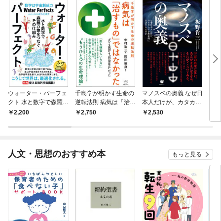
ウォーター・パーフェ
千島学が明かす生命の
マノスベの奥義 なぜ日
【復
クト 水と数字で森羅万
逆転法則 病気は「治す
本人だけが、カタカム
ァー
象をつなぐその仕組み
もの」ではなかった
ナを無意識に生きてい
2,200
2,750
2,530
2,
るのか
人文・思想のおすすめ本
もっと見る