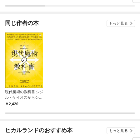
ラスボス王子様に執着
ぎて逃げ出したい(私
されています
たち犬猿の仲でしたよ
ね！？)
同じ作者の本
もっと見る
現代魔術の教科書 シジ
ル・ケイオスからシャ
ーマニズム・VRまで
2,420
を徹底解説
ヒカルランドのおすすめ本
もっと見る