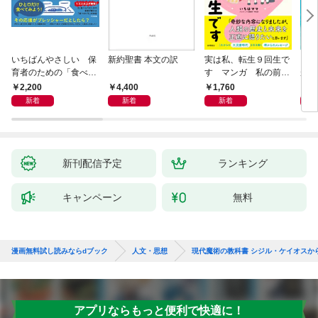
いちばんやさしい 保
新約聖書 本文の訳
実は私、転生９回生で
自閉
育者のための「食べな
す マンガ 私の前世
が小
い子」サポートＢＯＯ
物語
あう
2,200
4,400
1,760
2,
Ｋ 偏食・少食のお悩
新着
新着
新着
み解決！
新刊配信予定
ランキング
キャンペーン
無料
漫画無料試し読みならdブック
人文・思想
現代魔術の教科書 シジル・ケイオスか
アプリならもっと便利で快適に！