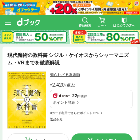
作品検索
カート
はじめての方へ
現代魔術の教科書 シジル・ケイオスからシャーマニズ
ム・VRまでを徹底解説
知られざる呪術師
2,420
(税込)
22
pt
獲得
ポイント詳細
dカード利用でさらにポイント+2%
返品不可