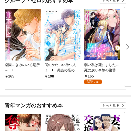
グループ・ゼロのおすすめ本
もっと見る
楽園～きみのいる場所
僕のかわいい待つ人
弱い私は死にました～
愛し
～ 1
よ 1 美談の檻のな
死に戻り令嬢の復讐
版】
か
～ 1
165
4
165
198
試読フル
試
青年マンガのおすすめ本
もっと見る