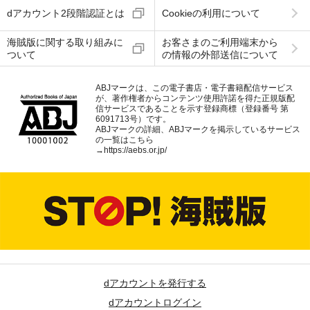
dアカウント2段階認証とは
Cookieの利用について
海賊版に関する取り組みに
お客さまのご利用端末から
ついて
の情報の外部送信について
ABJマークは、この電子書店・電子書籍配信サービス
が、著作権者からコンテンツ使用許諾を得た正規版配
信サービスであることを示す登録商標（登録番号 第
6091713号）です。
ABJマークの詳細、ABJマークを掲示しているサービス
の一覧はこちら
→
https://aebs.or.jp/
dアカウントを発行する
dアカウントログイン