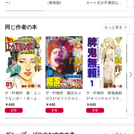
ー）
（新装版)
カート丈が不適切なＪ
Ｋの話
同じ作者の本
もっと見る
ザ・叶精作 新・上っ
ザ・叶精作 横浜ホメ
ザ・叶精作 牌鬼無頼
ザ・
てなンボ！！太一よ泣
ロス1<オリジナルイラ
1<オリジナルイラスト
くま
くな1<特装版>
スト入り特装版>
入り特装版>
ラス
440
440
440
4
新着
新着
新着