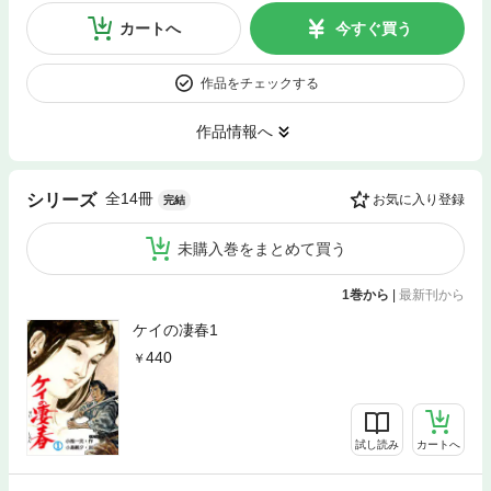
カートへ
今すぐ買う
作品をチェックする
作品情報へ
全14冊
シリーズ
お気に入り登録
完結
未購入巻をまとめて買う
1巻から
|
最新刊から
ケイの凄春1
440
試し読み
カートへ