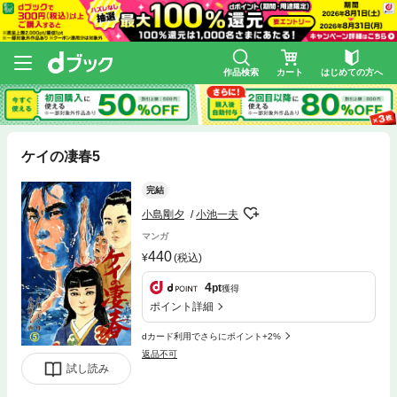
作品検索
カート
はじめての方へ
ケイの凄春5
完結
小島剛夕
小池一夫
マンガ
440
(税込)
4
pt
獲得
ポイント詳細
dカード利用でさらにポイント+2%
返品不可
試し読み