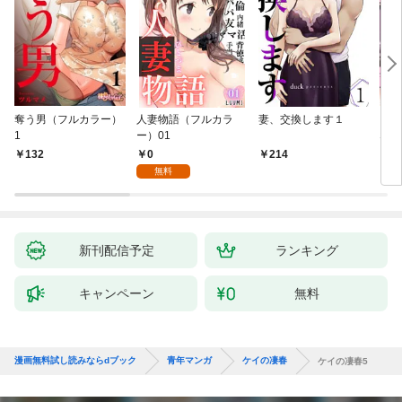
奪う男（フルカラー）
人妻物語（フルカラ
妻、交換します１
ごめ
1
ー）01
ない
0
132
214
1
無料
新刊配信予定
ランキング
キャンペーン
無料
漫画無料試し読みならdブック
青年マンガ
ケイの凄春
ケイの凄春5