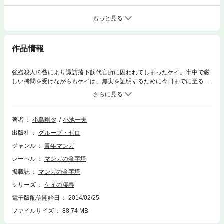
もっと見る
作品情報
強盗殺人の咎により諏訪藩下筋代官所に囚われてしまったケイ。牢中で厳
しい拷問を受けながらもケイは、無実を証明するために今日までに至る己
の道程と生き様を同心・黒沢伝兵衛に打ち明けるのだった―――。過去に
類を見ぬ時代劇画大作、物語の核心へと展開！！
著者
小島剛夕
小池一夫
出版社
グループ・ゼロ
ジャンル
青年マンガ
レーベル
マンガの金字塔
掲載誌
マンガの金字塔
シリーズ
ケイの凄春
電子版配信開始日
2014/02/25
ファイルサイズ
88.74 MB