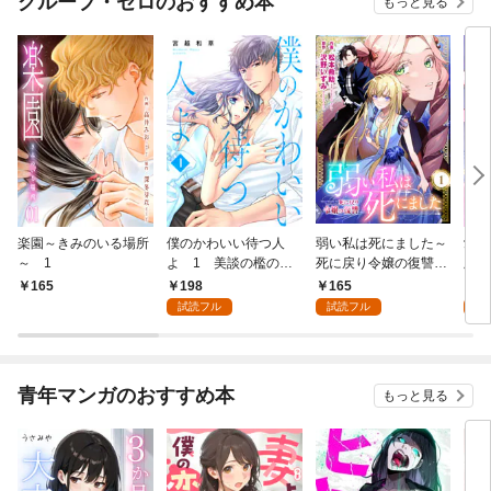
グループ・ゼロのおすすめ本
もっと見る
楽園～きみのいる場所
僕のかわいい待つ人
弱い私は死にました～
愛し
～ 1
よ 1 美談の檻のな
死に戻り令嬢の復讐
版】
か
～ 1
198
165
4
165
試読フル
試読フル
試
青年マンガのおすすめ本
もっと見る