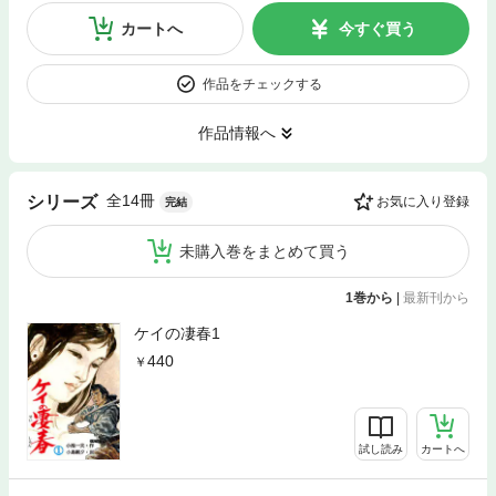
カートへ
今すぐ買う
作品をチェックする
作品情報へ
全14冊
シリーズ
お気に入り登録
完結
未購入巻をまとめて買う
1巻から
|
最新刊から
ケイの凄春1
440
試し読み
カートへ