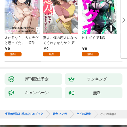
３か月なら、大丈夫だ
妻よ、僕の恋人になっ
ヒトグイ 第1話
世界
と思ってた。～留学し
てくれませんか？ 第1
レベ
た僕の留守中に、一途
話
0
0
0
0
な彼女が汚されるまで
無料
無料
無料
～ 1話
新刊配信予定
ランキング
キャンペーン
無料
漫画無料試し読みならdブック
青年マンガ
ケイの凄春
ケイの凄春3