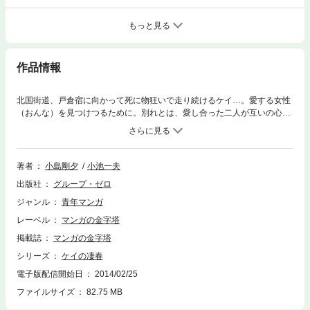
もっと見る
作品情報
北国街道、戸倉宿に向かって死に物狂いで走り続けるケイ…。愛する女性
（おんな）を見つけつるために。別れとは、愛し合った二人が互いの心に
傷を持ち、その傷を一生……抱き続けることなのか……。たった一つの愛
を探し求め、果てなき荊棘（いばら）の道を進むケイ。
著者
小島剛夕
小池一夫
出版社
グループ・ゼロ
ジャンル
青年マンガ
レーベル
マンガの金字塔
掲載誌
マンガの金字塔
シリーズ
ケイの凄春
電子版配信開始日
2014/02/25
ファイルサイズ
82.75 MB