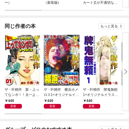
ー）
（新装版)
カート丈が不適切なＪ
Ｋの話
同じ作者の本
もっと見る
ザ・叶精作 新・上っ
ザ・叶精作 横浜ホメ
ザ・叶精作 牌鬼無頼
ザ・
てなンボ！！太一よ泣
ロス1<オリジナルイラ
1<オリジナルイラスト
くま
くな1<特装版>
スト入り特装版>
入り特装版>
ラス
440
440
440
4
新着
新着
新着