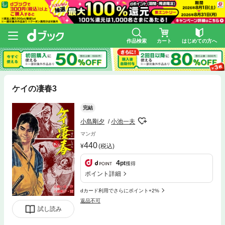
作品検索
カート
はじめての方へ
ケイの凄春3
完結
小島剛夕
小池一夫
マンガ
440
(税込)
4
pt
獲得
ポイント詳細
dカード利用でさらにポイント+2%
返品不可
試し読み