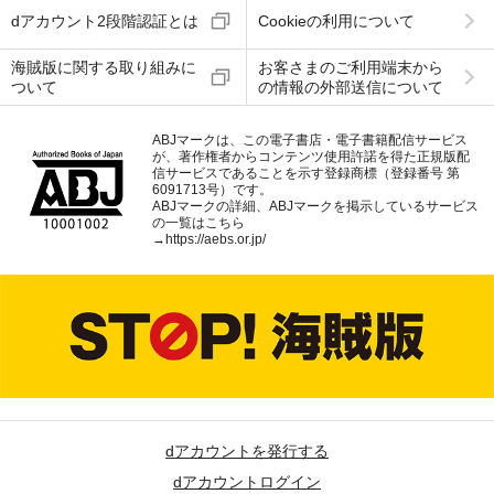
dアカウント2段階認証とは
Cookieの利用について
海賊版に関する取り組みに
お客さまのご利用端末から
ついて
の情報の外部送信について
ABJマークは、この電子書店・電子書籍配信サービス
が、著作権者からコンテンツ使用許諾を得た正規版配
信サービスであることを示す登録商標（登録番号 第
6091713号）です。
ABJマークの詳細、ABJマークを掲示しているサービス
の一覧はこちら
→
https://aebs.or.jp/
dアカウントを発行する
dアカウントログイン