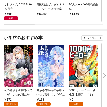
てれびくん 2026年 9･
機動戦士ガンダムＳＥ
30大スーパー戦隊超全
電光
10月号
ＥＤシリーズ超全集
集
ン超
660
5,940
1,650
7
新着
小学館のおすすめ本
もっと見る
火の神さまの掃除人で
追放令嬢からの手紙～
1000円ヒーロー 新
DIM
すが、いつの間にか花
かつて愛していた皆さ
札版【単話】（１）
9.
嫁として溺愛されてい
まへ 私のことなどお忘
272
138
0
8
ます【単話】（１）
れですか？～【単話】
試読フル
試読フル
無料