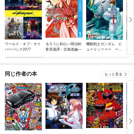
ワールド・オブ・サイ
るろうに剣心—明治剣
機動戦士ガンダム ピ
テン
バーパンク2077
客浪漫譚・北海道編—
ューリッツァー ーア
武芸
ムロ・レイは極光の彼
方へー
同じ作者の本
もっと見る