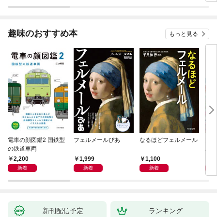
（１）
趣味のおすすめ本
もっと見る
電車の顔図鑑2 国鉄型
フェルメールぴあ
なるほどフェルメール
大人
の鉄道車両
ハン
2,200
1,999
1,100
1,
新着
新着
新着
新刊配信予定
ランキング