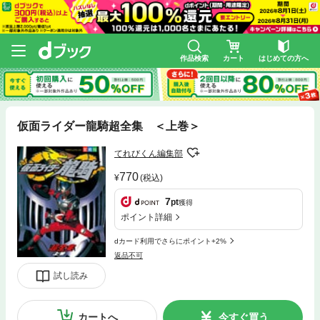
作品検索
カート
はじめての方へ
仮面ライダー龍騎超全集 ＜上巻＞
てれびくん編集部
770
(税込)
7
pt
獲得
ポイント詳細
dカード利用でさらにポイント+2%
返品不可
試し読み
カートへ
今すぐ買う