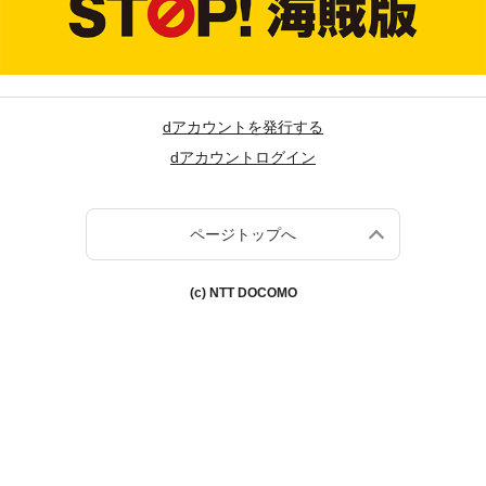
dアカウントを発行する
dアカウントログイン
ページトップへ
(c) NTT DOCOMO