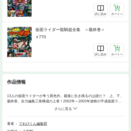
試し読み
カートへ
仮面ライダー龍騎超全集 ＜最終巻＞
770
試し読み
カートへ
作品情報
13人の仮面ライダーが争う異色作。最後に生き残るのは誰だ？ 上、下、
最終巻、全力編集三巻構成の上巻！2002年～2003年放映の平成仮面ライ
ダー第3弾。仮面ライダーが13人も出てきて殺し合いをするという破天荒
な設定だった。そこでは仮面ライダーは正義のヒーローではなく、モンス
ターとの契約による超人的な力は持っていても、中身はエゴむき出しの人
間たちであり、その設定の是非を含めて大きな反響を呼んだ。単純な善、
著者
てれびくん編集部
単純な悪では語れない人物が13人も出てくるだけにストーリーはかなり複