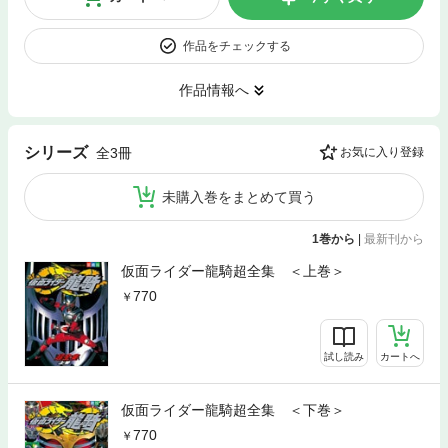
作品をチェックする
作品情報へ
シリーズ
全3冊
お気に入り登録
未購入巻をまとめて買う
1巻から
|
最新刊から
仮面ライダー龍騎超全集 ＜上巻＞
770
試し読み
カートへ
仮面ライダー龍騎超全集 ＜下巻＞
770