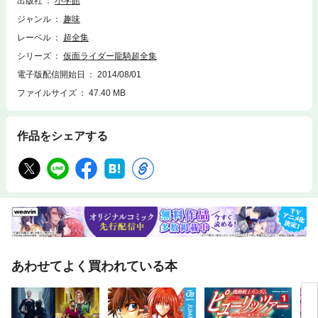
出版社
小学館
雑で、それに向き合うためこの「仮面ライダー龍騎超全集」は、クウガと
同じく上巻、下巻、最終巻の三巻構成となった。この上巻では1話～23話
ジャンル
趣味
に登場する、龍騎、ナイトをはじめ7人の仮面ライダーとそのストーリー
レーベル
超全集
を網羅した。難解な設定をフォローするための巻末企画ページ「仮面ライ
ダー龍騎の謎に迫る!!」は、通常ならおまけ的な扱いになりがちなこの手
シリーズ
仮面ライダー龍騎超全集
の企画ページにあって、2色とはいえ必須のものとして注力されている。
電子版配信開始日
2014/08/01
底本総ページ数90ページ、フィックス型EPUB69.5MB（校正データ時の
ファイルサイズ
47.40 MB
数値）。※このコンテンツは底本が古いので、紙面データのクリーンアッ
プに努めてはおりますが、写真等、若干お見苦しい箇所があるかも知れま
せん。あらかじめご了承ください。【ご注意】※レイアウトの関係で、お
使いの端末によっては読みづらい場合がございます。タブレット端末、P
作品をシェアする
Cで閲覧することを推奨します。 ※この作品はカラー版です。
あわせてよく買われている本