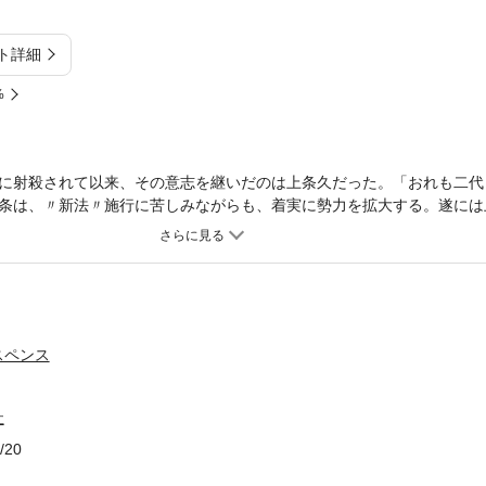
ト詳細
%
に射殺されて以来、その意志を継いだのは上条久だった。「おれも二代
条は、〃新法〃施行に苦しみながらも、着実に勢力を拡大する。遂には
を洗う大阪極道の抗争の中で、組織力と頭脳を駆使して生きぬく男のロ
スペンス
社
/20