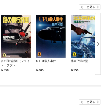
もっと見る
謎の飛行計画（フライ
ＵＦＯ殺人事件
北太平洋の壁
ト・プラン）
550
605
550
もっと見る