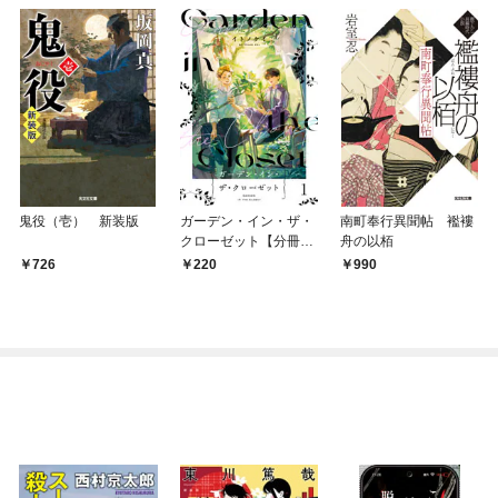
鬼役（壱） 新装版
ガーデン・イン・ザ・
南町奉行異聞帖 襤褸
クローゼット【分冊
舟の以栢
版】1
726
220
990