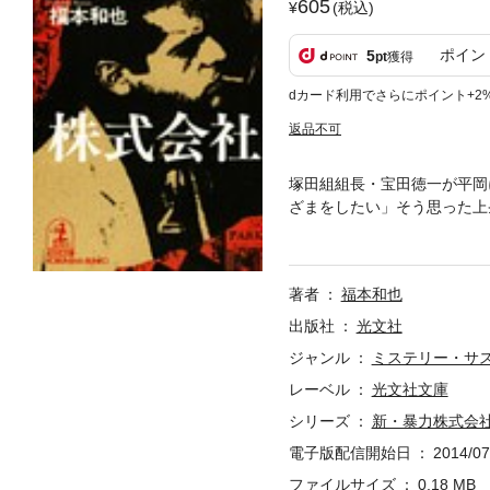
605
(税込)
ポイン
5
pt
獲得
dカード利用でさらにポイント+2
返品不可
塚田組組長・宝田徳一が平岡
ざまをしたい」そう思った上
さえも狙われて……。血で血
シリーズ！
著者
福本和也
出版社
光文社
ジャンル
ミステリー・サ
レーベル
光文社文庫
シリーズ
新・暴力株式会
電子版配信開始日
2014/07
ファイルサイズ
0.18 MB