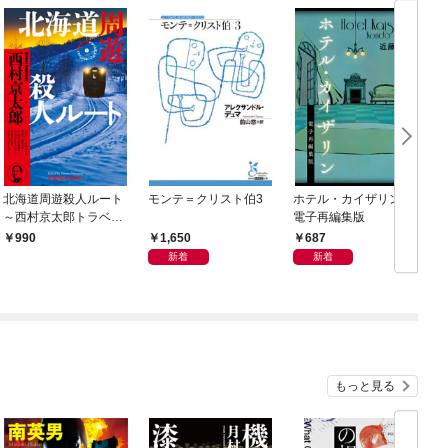
北海道周遊殺人ルート
モンテ＝クリスト伯3
ホテル・カイザリン
～西村京太郎トラベル
電子再編集版
ミステリー・セレクシ
1,650
687
990
ョン（1）～
新着
新着
もっと見る