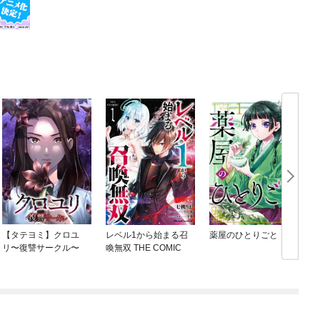
【タテヨミ】クロユ
レベル1から始まる召
薬屋のひとりごと
リ〜復讐サークル〜
喚無双 THE COMIC