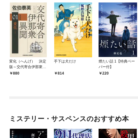
変化（へんげ） 決定
手下は犬だけ
煙たい話 1【特典ペー
版～交代寄合伊那衆異
パー付】
聞（1）～
880
814
220
ミステリー・サスペンスのおすすめ本