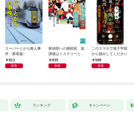
スーパーとかち殺人事
探偵部への挑戦状 放
このスマホで地下牢獄
件〈新装版〉
課後はミステリーとと
から脱出してください
もに 新装版
913
935
599
新着
新着
新着
ランキング
キャンペーン