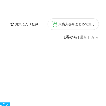
お気に入り登録
未購入巻をまとめて買う
1巻から
|
最新刊から