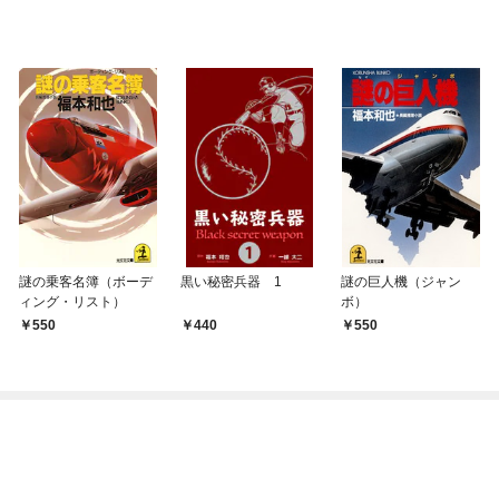
謎の乗客名簿（ボーデ
黒い秘密兵器 1
謎の巨人機（ジャン
ィング・リスト）
ボ）
550
440
550