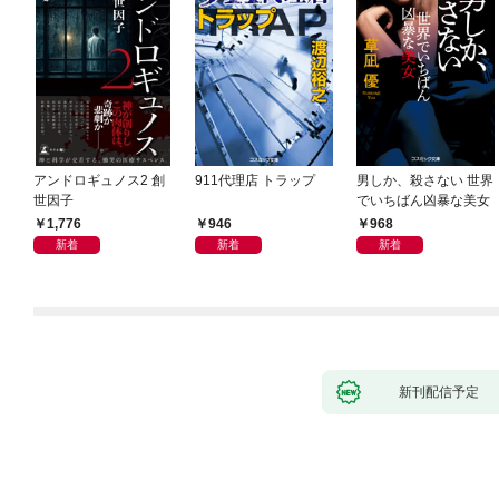
アンドロギュノス2 創
911代理店 トラップ
男しか、殺さない 世界
世因子
でいちばん凶暴な美女
1,776
946
968
新着
新着
新着
新刊配信予定