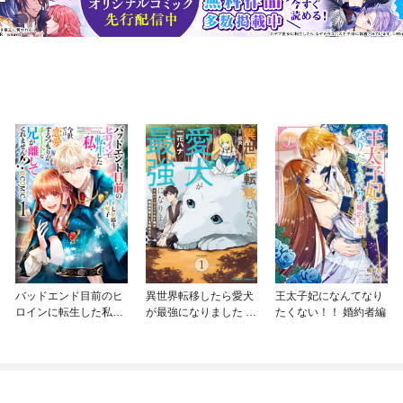
バッドエンド目前のヒ
異世界転移したら愛犬
王太子妃になんてなり
ロインに転生した私、
が最強になりました ～
たくない！！ 婚約者編
今世では恋愛するつも
シルバーフェンリルと
りがチートな兄が離し
俺が異世界暮らしを始
てくれません！？@C
めたら～ THE COMIC
OMIC