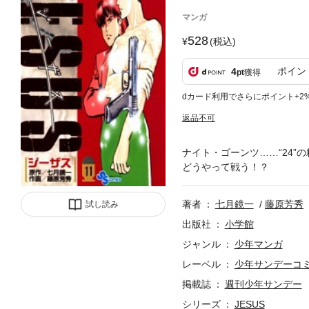
マンガ
528
(税込)
ポイン
4
pt
獲得
dカード利用でさらにポイント+2
返品不可
ナイト・ゴーンツ……“24”
どうやって戦う！？
著者
七月鏡一
藤原芳秀
試し読み
出版社
小学館
ジャンル
少年マンガ
レーベル
少年サンデーコ
掲載誌
週刊少年サンデー
シリーズ
JESUS