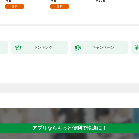
0
0
770
る。1
を目指すモブ転生者～
無料
無料
ランキング
キャンペーン
アプリならもっと便利で快適に！