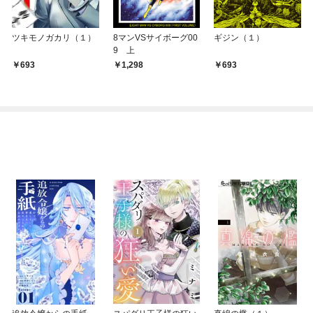
ツキモノガカリ（１）
8マンVSサイボーグ00
ギジン（１）
9 上
693
1,298
693