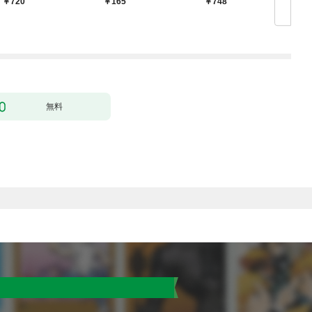
720
165
748
超強化して最強パーテ
ー】
ィー目指します～【単
行本版】 1巻
無料