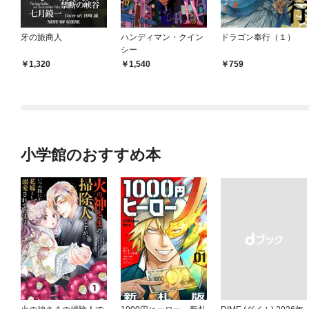
牙の旅商人
ハンディマン・クイン
ドラゴン奉行（１）
シー
1,320
1,540
759
小学館のおすすめ本