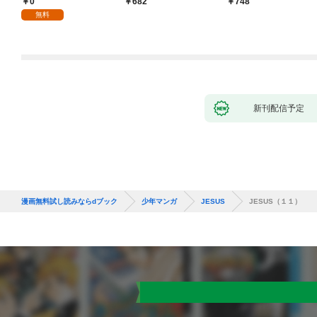
0
682
748
１
無料
新刊配信予定
漫画無料試し読みならdブック
少年マンガ
JESUS
JESUS（１１）