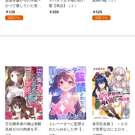
追放令嬢からの手紙～
スパダリ王子様の狂い
真綿の檻（１）
かつて愛していた皆さ
愛【単話】（１）
まへ 私のことなどお忘
138
528
209
れですか？～【単話】
試読フル
試読フル
（１）
王位継承者の俺は覚醒
エレベーターに監禁さ
迷宮狂走曲 1 ～エロ
兆候ゼロの肉体を手に
れたらxxをした件【全
ゲ世界なのにエロそっ
入れて自由を謳歌す
年齢版】(1)
ちのけでひたすら最強