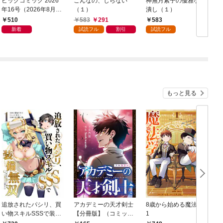
ビッグコミック 2026
こんなの、しらない
神無月紫子の優雅な暇
年16号（2026年8月7
（１）
潰し（１）
日発売）
読
510
583
291
583
年
新着
試読フル
割引
試読フル
もっと見る
追放されたパシリ、買
アカデミーの天才剣士
8歳から始める魔法学
い物スキルSSSで装備
【分冊版】（コミッ
1
無双 ～買ったモノを
ク） １話【フルカラ