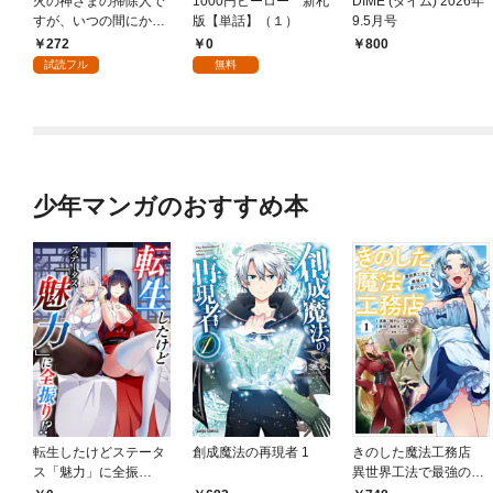
火の神さまの掃除人で
1000円ヒーロー 新札
DIME (ダイム) 2026年
すが、いつの間にか花
版【単話】（１）
9.5月号
嫁として溺愛されてい
272
0
￥800
ます【単話】（１）
試読フル
無料
少年マンガのおすすめ本
転生したけどステータ
創成魔法の再現者 1
きのした魔法工務店
ス「魅力」に全振
異世界工法で最強の家
り！？(1)
づくりを（コミック）