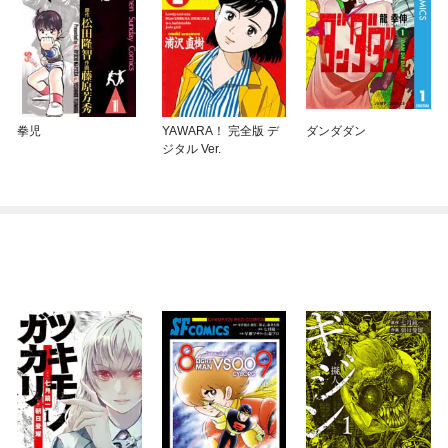
拳児
YAWARA！ 完全版 デ
ダンダダン
ジタル Ver.