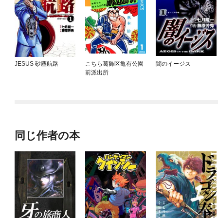
JESUS 砂塵航路
こちら葛飾区亀有公園
闇のイージス
前派出所
同じ作者の本