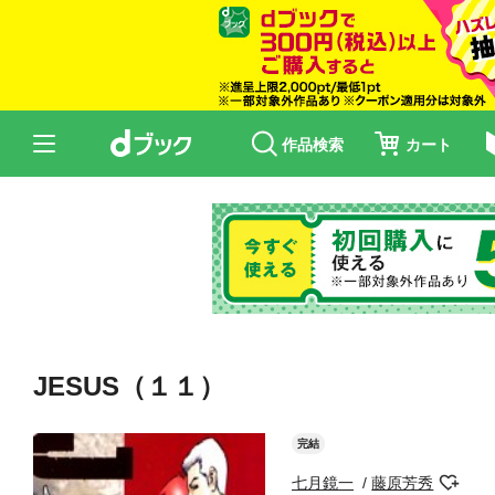
作品検索
カート
JESUS（１１）
完結
七月鏡一
藤原芳秀