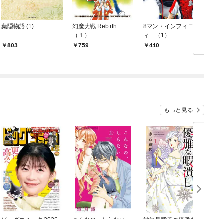
葉隠物語 (1)
幻魔大戦 Rebirth
8マン・インフィニテ
（１）
ィ （1）
803
759
440
もっと見る