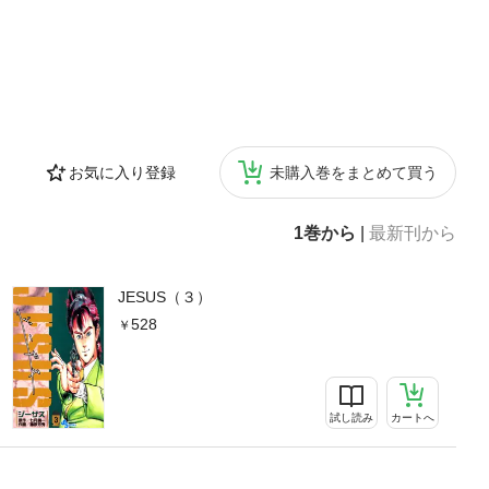
お気に入り登録
未購入巻をまとめて買う
1巻から
|
最新刊から
JESUS（３）
528
試し読み
カートへ