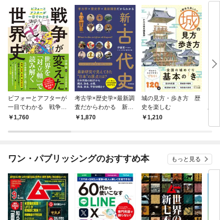
ビフォーとアフターが
考古学×歴史学×最新調
城の見方・歩き方 歴
日本
一目でわかる 戦争が
査だからわかる 新・
史を楽しむ
上げ
変えた世界史
古代史
1,760
1,870
1,210
1,
ワン・パブリッシングのおすすめ本
もっと見る