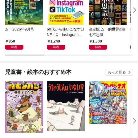
ムー2026年9月号
60代から使いこなすLI
決定版 ムー的世界の新
Get
NE・X・Instagram・T
七不思議
月号
ikTok
850
1,249
1,300
6
新着
新着
新着
児童書・絵本のおすすめ本
もっと見る