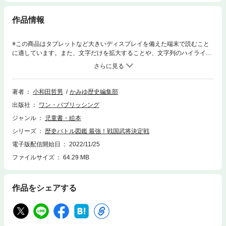
作品情報
※この商品はタブレットなど大きいディスプレイを備えた端末で読むこと
に適しています。また、文字だけを拡大することや、文字列のハイライ
ト、検索、辞書の参照、引用などの機能が使用できません。いちばん強い
武将は誰だ！？ えらびぬかれた24人がトーナメント戦で激突！ 対戦を通
して、さまざまな角度から戦国武将について知ることができるオールカラ
ー武将図鑑！ 出世、名言などの「なんでもランキング」や「戦場のアイテ
著者
小和田哲男
かみゆ歴史編集部
ム」等のコラムも充実！
出版社
ワン・パブリッシング
ジャンル
児童書・絵本
シリーズ
歴史バトル図鑑 最強！戦国武将決定戦
電子版配信開始日
2022/11/25
ファイルサイズ
64.29 MB
作品をシェアする