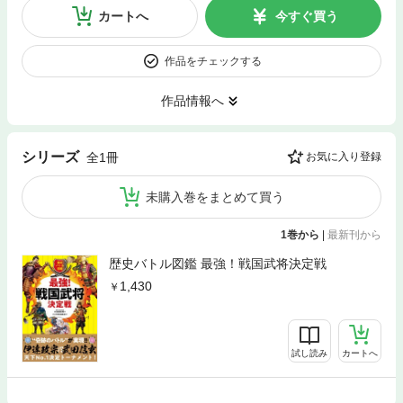
カートへ
今すぐ買う
作品をチェックする
作品情報へ
シリーズ
全1冊
お気に入り登録
未購入巻をまとめて買う
1巻から
|
最新刊から
歴史バトル図鑑 最強！戦国武将決定戦
1,430
試し読み
カートへ