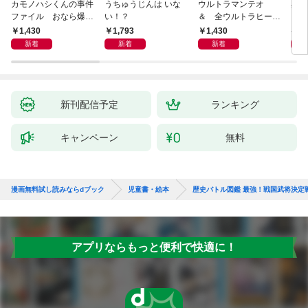
カモノハシくんの事件
うちゅうじんは いな
ウルトラマンテオ
星の
ファイル おなら爆
い！？
＆ 全ウルトラヒーロ
いグ
弾！ 危機イッパツ編
ー大集合 あそべるず
1,430
1,793
1,430
7
かん
新着
新着
新着
新刊配信予定
ランキング
キャンペーン
無料
漫画無料試し読みならdブック
児童書・絵本
歴史バトル図鑑 最強！戦国武将決定
アプリならもっと便利で快適に！