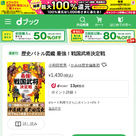
作品検索
カート
はじめての方へ
歴史バトル図鑑 最強！戦国武将決定戦
最新刊
小和田哲男
かみゆ歴史編集部
1,430
(税込)
13
pt
獲得
ポイント詳細
dカード利用でさらにポイント+2%
返品不可
試し読み