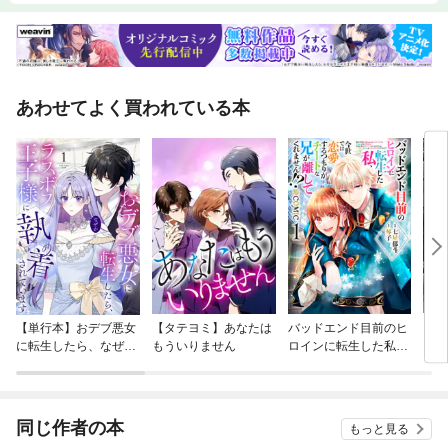
あわせてよく買われている本
【単行本】おデブ悪女
【タテヨミ】あなたは
バッドエンド目前のヒ
【タ
に転生したら、なぜか
もういりません
ロインに転生した私、
リ〜
ラスボス王子様に執着
今世では恋愛するつも
されています
りがチートな兄が離し
てくれません！？@C
OMIC
同じ作者の本
もっと見る