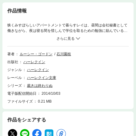
作品情報
狭くみすぼらしいアパートメントで暮らすレイは、昼間は会社秘書として
働きながら、夜は寝る間を惜しんで学位を取るための勉強に励んでいる。
貧しい生活を支えるために、エスコートサービスのアルバイトをしていた
ある晩、彼女は弁護士のジャイルズ・ブレークと再会する。8年前、レイ
の父を死に追いやった憎むべき男――ところが成功者となったはずのジャ
イルズの目に、苦悩の影を見つけて、レイは戸惑いをおぼえた。
著者
ルーシー・ゴードン
石川園枝
出版社
ハーレクイン
ジャンル
ハーレクイン
レーベル
ハーレクイン文庫
シリーズ
裁きは終わりぬ
電子版配信開始日
2014/10/03
ファイルサイズ
0.21 MB
作品をシェアする