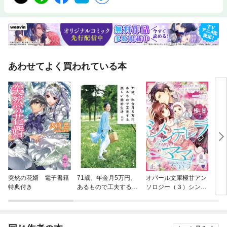
あわせてよく買われている本
突然の花婿 電子書籍
71歳、年金月5万円、
オパール文庫極甘アン
Ｓ系
特典付き
あるもので工夫する楽
ソロジー（３）シンデ
にな
しい節約生活
レラママ！