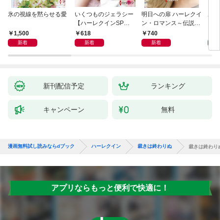
氷の視線を黙らせる愛
いくつものジェラシー
明日への扉 ハーレクイ
あの
【ハーレクインSP文
ン・ロマンス～伝説の
レク
庫版】
名作選～【ハーレクイ
プレ
1,500
618
740
7
ン・ロマンス版】
レア
新着
新着
新着
クシ
イン
シリ
新刊配信予定
ランキング
キャンペーン
無料
漫画無料試し読みならdブック
ハーレクイン
裁きは終わりぬ
裁きは終わり
アプリならもっと便利で快適に！