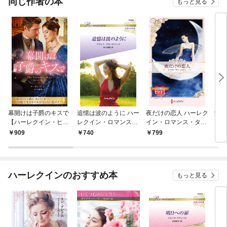
同じ作者の本
もっと見る
幕開けは子爵のキスで
追憶は波のように ハー
夜だけの恋人 ハーレク
愛さ
【ハーレクイン・ヒス
レクイン・ロマンス～
イン・ロマンス・タイ
ーレ
トリカル・スペシャル
伝説の名作選～【ハー
ムマシン【ハーレクイ
カル
909
740
799
8
版】
レクイン・ロマンス
ン・プレゼンツ作家シ
版】
リーズ別冊版】
ハーレクインのおすすめ本
もっと見る