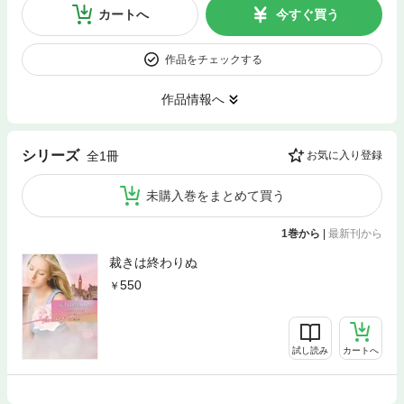
カートへ
今すぐ買う
作品をチェックする
作品情報へ
シリーズ
全1冊
お気に入り登録
未購入巻をまとめて買う
1巻から
|
最新刊から
裁きは終わりぬ
550
試し読み
カートへ