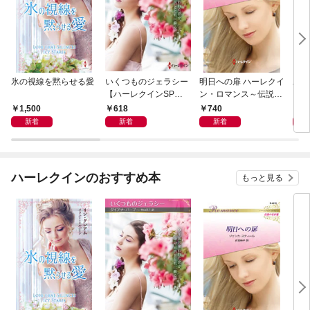
氷の視線を黙らせる愛
いくつものジェラシー
明日への扉 ハーレクイ
あの
【ハーレクインSP文
ン・ロマンス～伝説の
レク
庫版】
名作選～【ハーレクイ
プレ
1,500
618
740
7
ン・ロマンス版】
レア
新着
新着
新着
クシ
イン
シリ
ハーレクインのおすすめ本
もっと見る