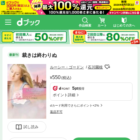
作品検索
カート
はじめての方へ
裁きは終わりぬ
最新刊
ルーシー・ゴードン
石川園枝
550
(税込)
5
pt
獲得
ポイント詳細
dカード利用でさらにポイント+2%
返品不可
試し読み